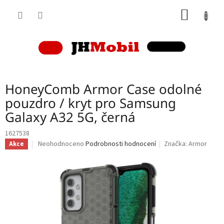
Přejít
NÁKUP
na
obsah
KOŠÍK
HoneyComb Armor Case odolné
pouzdro / kryt pro Samsung
Galaxy A32 5G, černá
1627538
Průměrné
Neohodnoceno
Podrobnosti hodnocení
Značka:
Armor
Akce
hodnocení
produktu
je
0,0
z
5
hvězdiček.