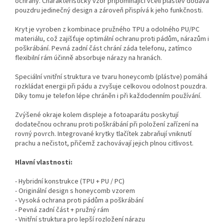
ochrany. Charakteristický vzor připomínající včelí plástev dodává
pouzdru jedinečný design a zároveň přispívá k jeho funkčnosti.
Kryt je vyroben z kombinace pružného TPU a odolného PU/PC
materiálu, což zajišťuje optimální ochranu proti pádům, nárazům i
poškrábání. Pevná zadní část chrání záda telefonu, zatímco
flexibilní rám účinně absorbuje nárazy na hranách.
Speciální vnitřní struktura ve tvaru honeycomb (plástve) pomáhá
rozkládat energii při pádu a zvyšuje celkovou odolnost pouzdra.
Díky tomu je telefon lépe chráněn i při každodenním používání.
Zvýšené okraje kolem displeje a fotoaparátu poskytují
dodatečnou ochranu proti poškrábání při položení zařízení na
rovný povrch. Integrované krytky tlačítek zabraňují vniknutí
prachu a nečistot, přičemž zachovávají jejich plnou citlivost.
Hlavní vlastnosti:
- Hybridní konstrukce (TPU + PU / PC)
- Originální design s honeycomb vzorem
- Vysoká ochrana proti pádům a poškrábání
- Pevná zadní část + pružný rám
- Vnitřní struktura pro lepší rozložení nárazu