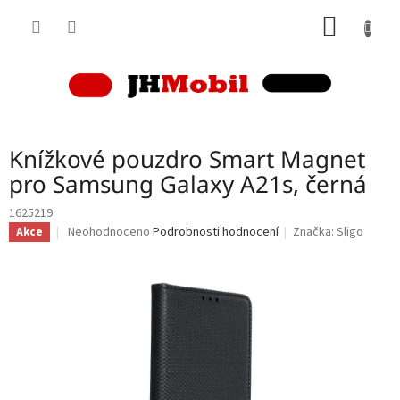
Přejít
NÁKUP
na
obsah
KOŠÍK
Knížkové pouzdro Smart Magnet
pro Samsung Galaxy A21s, černá
1625219
Průměrné
Neohodnoceno
Podrobnosti hodnocení
Značka:
Sligo
Akce
hodnocení
produktu
je
0,0
z
5
hvězdiček.