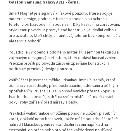
telefon Samsung Galaxy A21s - černá.
Smart Magnet je elegantní knížkové pouzdro, které spojuje
moderní design, praktické funkce a spolehlivou ochranu
telefonu při každodenním používání. Díky kvalitnímu zpracování,
stylovému povrchu a promyšlené konstrukci je ideální volbou
pro uživatele, kteří chtějí chránit svůj telefon bez kompromisů v
eleganci a pohodlí.
Pouzdro je vyrobeno z odolného materiálu s jemnou texturou a
zajímavým designovým efektem, který dodává luxusní vzhled.
Precizní prošití po obvodu zároveň zpevňuje konstrukci a
podtrhuje prémiový design pouzdra.
Vnitřní část je vystlána měkkou tkaninou imitující semiš, která
pomáhá chránit displej před poškrábáním, oděrkami a běžným
opotřebením. Pružná TPU silikonová vanička přesně kopíruje
tvar telefonu, pevně jej drží na svém místě a zároveň chrání
boky i rohy zařízení před nárazy a pády.
Praktická wallet funkce umožňuje pohodlné uložení platebních
karet, dokladů nebo bankovek, takže může pouzdro částečně
nahradit klasickou peněženku. Ideální řešení například na
cestování, do práce nebo pro běžné každodenní používání.