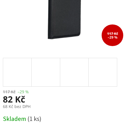
117 Kč
–29 %
117 Kč
–29 %
82 Kč
68 Kč bez DPH
Měrná
Skladem
(1 ks)
cena: