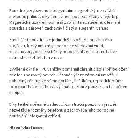
Pouzdro je vybaveno inteligentním magnetickým zavíráním
metodou přilnutí, díky čemuž není potřeba žádný vnější klip.
Magnetické uzavření pomáhá zabránit nechtěnému otevření
pouzdra a zároveň zachovává čistý a elegantní vzhled.
Zadní část pouzdra lze jednoduše složit do praktického
stojánku, který umožňuje pohodlné sledování videí,
videohovory, online schůzky nebo prohlížení internetu bez
nutnosti držet telefon v ruce.
Zvýšené okraje TPU vaničky pomáhají chránit displej při položení
telefonu na rovný povrch. Přesné výřezy zároveň umožňují
pohodlný přístup ke všem portům, tlačítkům, reproduktorům i
fotoaparátu bez nutnosti vyjímat telefon z pouzdra, a to i během
nabíjení.
Díky tenké a přesně padnoucí konstrukci pouzdro výrazně
nezvětšuje rozměry telefonu a zachovává jeho pohodlné
používání i elegantní vzhled.
Hlavní vlastnosti: