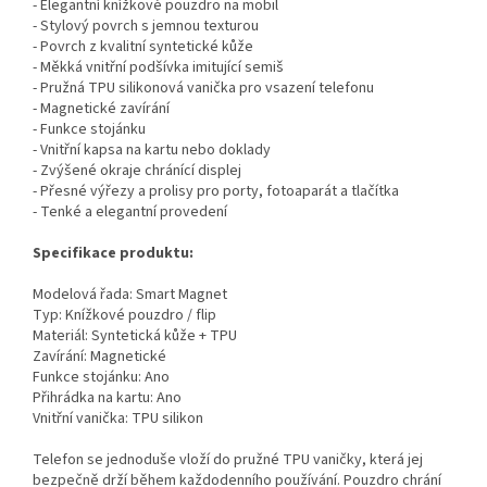
- Elegantní knížkové pouzdro na mobil
- Stylový povrch s jemnou texturou
- Povrch z kvalitní syntetické kůže
- Měkká vnitřní podšívka imitující semiš
- Pružná TPU silikonová vanička pro vsazení telefonu
- Magnetické zavírání
- Funkce stojánku
- Vnitřní kapsa na kartu nebo doklady
- Zvýšené okraje chránící displej
- Přesné výřezy a prolisy pro porty, fotoaparát a tlačítka
- Tenké a elegantní provedení
Specifikace produktu:
Modelová řada: Smart Magnet
Typ: Knížkové pouzdro / flip
Materiál: Syntetická kůže + TPU
Zavírání: Magnetické
Funkce stojánku: Ano
Přihrádka na kartu: Ano
Vnitřní vanička: TPU silikon
Telefon se jednoduše vloží do pružné TPU vaničky, která jej
bezpečně drží během každodenního používání. Pouzdro chrání