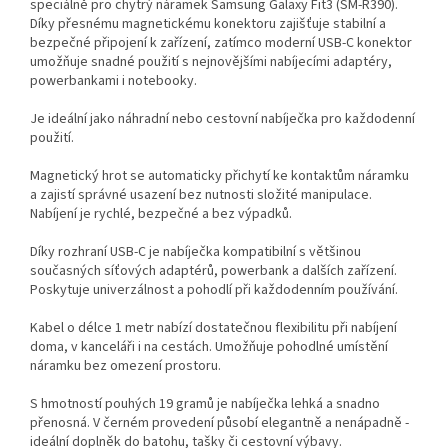
speciálně pro chytrý náramek Samsung Galaxy Fit3 (SM-R390).
Díky přesnému magnetickému konektoru zajišťuje stabilní a
bezpečné připojení k zařízení, zatímco moderní USB-C konektor
umožňuje snadné použití s nejnovějšími nabíjecími adaptéry,
powerbankami i notebooky.
Je ideální jako náhradní nebo cestovní nabíječka pro každodenní
použití.
Magnetický hrot se automaticky přichytí ke kontaktům náramku
a zajistí správné usazení bez nutnosti složité manipulace.
Nabíjení je rychlé, bezpečné a bez výpadků.
Díky rozhraní USB-C je nabíječka kompatibilní s většinou
současných síťových adaptérů, powerbank a dalších zařízení.
Poskytuje univerzálnost a pohodlí při každodenním používání.
Kabel o délce 1 metr nabízí dostatečnou flexibilitu při nabíjení
doma, v kanceláři i na cestách. Umožňuje pohodlné umístění
náramku bez omezení prostoru.
S hmotností pouhých 19 gramů je nabíječka lehká a snadno
přenosná. V černém provedení působí elegantně a nenápadně -
ideální doplněk do batohu, tašky či cestovní výbavy.