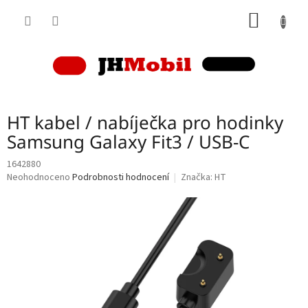
Přejít
NÁKUP
na
obsah
KOŠÍK
HT kabel / nabíječka pro hodinky
Samsung Galaxy Fit3 / USB-C
1642880
Průměrné
Neohodnoceno
Podrobnosti hodnocení
Značka:
HT
hodnocení
produktu
je
0,0
z
5
hvězdiček.