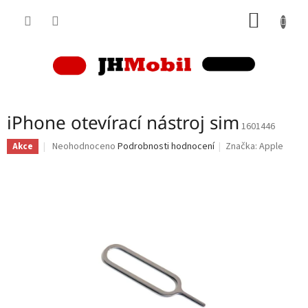
Přejít
NÁKUP
na
obsah
KOŠÍK
iPhone otevírací nástroj sim
1601446
Průměrné
Neohodnoceno
Podrobnosti hodnocení
Značka:
Apple
Akce
hodnocení
produktu
je
0,0
z
5
hvězdiček.