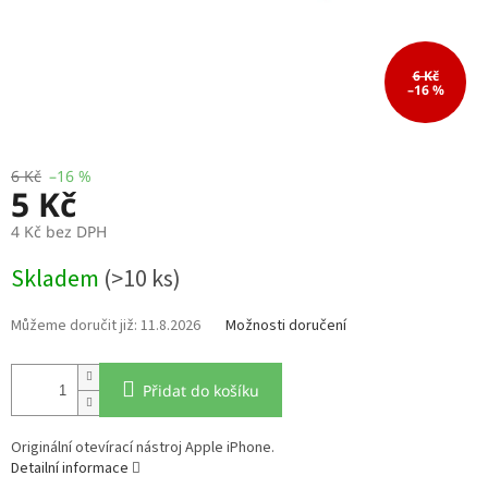
6 Kč
–16 %
6 Kč
–16 %
5 Kč
4 Kč bez DPH
Měrná
Skladem
(>10 ks)
cena:
11.8.2026
Možnosti doručení
Přidat do košíku
Originální otevírací nástroj Apple iPhone.
Detailní informace