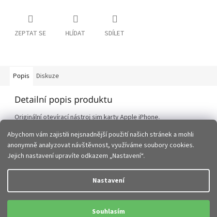
ZEPTAT SE
HLÍDAT
SDÍLET
Popis
Diskuze
Detailní popis produktu
Originální otevírací nástroj sim karty Apple iPhone.
Abychom vám zajistili nejsnadnější použití našich stránek a mohli
anonymně analyzovat návštěvnost, využíváme soubory cookies.
Z
Jejich nastavení upravíte odkazem „Nastavení“.
á
p
Vytvořil Shoptet
Nastavení
a
t
Copyright 2026
JHMobil.cz
. Všechna práva vyhrazena.
Upravit
í
Souhlasím
nastavení cookies