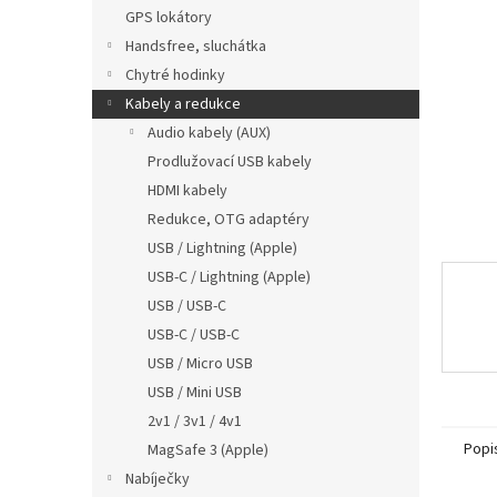
n
GPS lokátory
e
Handsfree, sluchátka
l
Chytré hodinky
Kabely a redukce
Audio kabely (AUX)
Prodlužovací USB kabely
HDMI kabely
Redukce, OTG adaptéry
USB / Lightning (Apple)
USB-C / Lightning (Apple)
USB / USB-C
USB-C / USB-C
USB / Micro USB
USB / Mini USB
2v1 / 3v1 / 4v1
Popi
MagSafe 3 (Apple)
Nabíječky