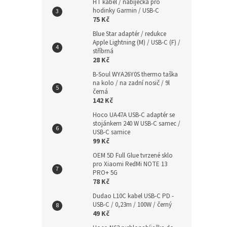
HT kabel / nabíječka pro
hodinky Garmin / USB-C
75 Kč
Blue Star adaptér / redukce
Apple Lightning (M) / USB-C (F) /
stříbrná
28 Kč
B-Soul WYA26Y0S thermo taška
na kolo / na zadní nosič / 9l
černá
142 Kč
Hoco UA47A USB-C adaptér se
stojánkem 240 W USB-C samec /
USB-C samice
99 Kč
OEM 5D Full Glue tvrzené sklo
pro Xiaomi RedMi NOTE 13
PRO+ 5G
78 Kč
Dudao L10C kabel USB-C PD -
USB-C / 0,23m / 100W / černý
49 Kč