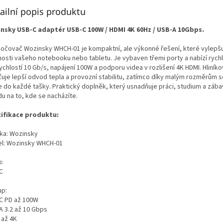
ailní popis produktu
nsky USB-C adaptér USB-C 100W / HDMI 4K 60Hz / USB-A 10Gbps.
očovač Wozinsky WHCH-01 je kompaktní, ale výkonné řešení, které vylepš
osti vašeho notebooku nebo tabletu. Je vybaven třemi porty a nabízí rych
ychlostí 10 Gb/s, napájení 100W a podporu videa v rozlišení 4K HDMI. Hliníko
ťuje lepší odvod tepla a provozní stabilitu, zatímco díky malým rozměrům s
e do každé tašky. Praktický doplněk, který usnadňuje práci, studium a záb
u na to, kde se nacházíte.
ifikace produktu:
ka: Wozinsky
l: Wozinsky WHCH-01
p:
C
up:
C PD až 100W
A 3.2 až 10 Gbps
 až 4K