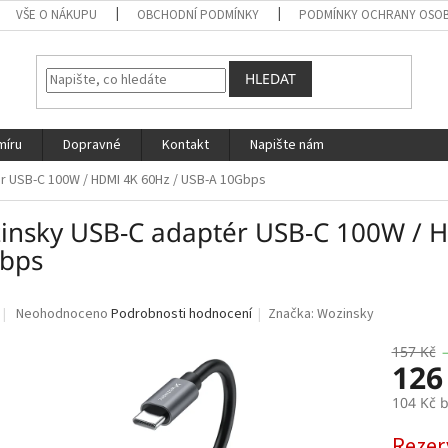
VŠE O NÁKUPU
OBCHODNÍ PODMÍNKY
PODMÍNKY OCHRANY OSOB
HLEDAT
míru
Dopravné
Kontakt
Napište nám
r USB-C 100W / HDMI 4K 60Hz / USB-A 10Gbps
insky USB-C adaptér USB-C 100W / 
bps
Průměrné
Neohodnoceno
Podrobnosti hodnocení
Značka:
Wozinsky
hodnocení
produktu
157 Kč
126
je
0,0
104 Kč 
z
5
Měrná
Rezer
hvězdiček.