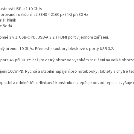
ustnost USB: až 10 Gb/s
rované rozlišení: až 3840 × 2160 px (4K) při 30 Hz
iál: hliník
a: šedá
onné 3 v 1: USB-C PD, USB-A 3.2 a HDMI port v jednom zařízení.
chlý přenos 10 Gb/s: Přeneste soubory bleskově s porty USB 3.2.
dpora 4K při 30 Hz: Zažijte ostrý obraz ve vysokém rozlišení na velké obraz
íjení 100W PD: Rychlé a stabilní napájení pro notebooky, tablety a chytré te
mpaktní a odolné tělo: Hliníková konstrukce zlepšuje odvod tepla a zvyšuje 