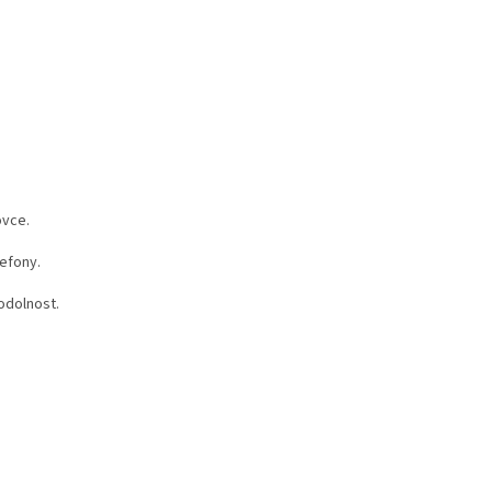
ovce.
lefony.
odolnost.