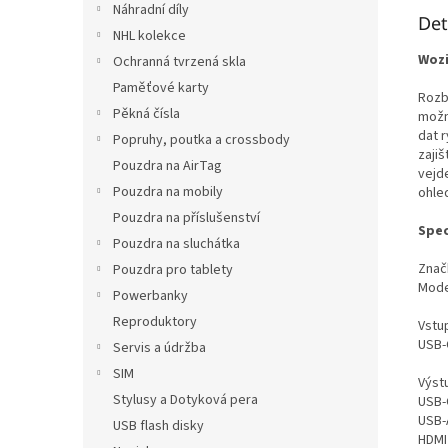
Náhradní díly
Det
NHL kolekce
Wozi
Ochranná tvrzená skla
Paměťové karty
Rozb
Pěkná čísla
možn
dat r
Popruhy, poutka a crossbody
zajiš
Pouzdra na AirTag
vejd
Pouzdra na mobily
ohled
Pouzdra na příslušenství
Spec
Pouzdra na sluchátka
Znač
Pouzdra pro tablety
Mode
Powerbanky
Reproduktory
Vstu
USB-
Servis a údržba
SIM
Výst
Stylusy a Dotyková pera
USB-
USB-
USB flash disky
HDMI