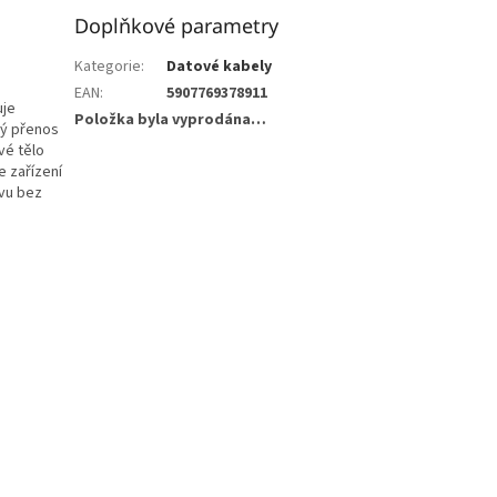
Doplňkové parametry
Kategorie
:
Datové kabely
EAN
:
5907769378911
uje
Položka byla vyprodána…
lý přenos
vé tělo
e zařízení
avu bez