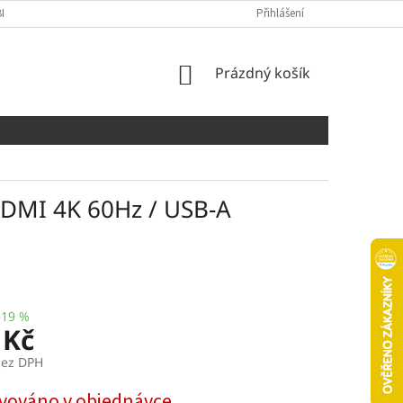
NÍCH ÚDAJŮ
COOKIES
Přihlášení
NÁKUPNÍ
Prázdný košík
KOŠÍK
HDMI 4K 60Hz / USB-A
–19 %
 Kč
bez DPH
vováno v objednávce...