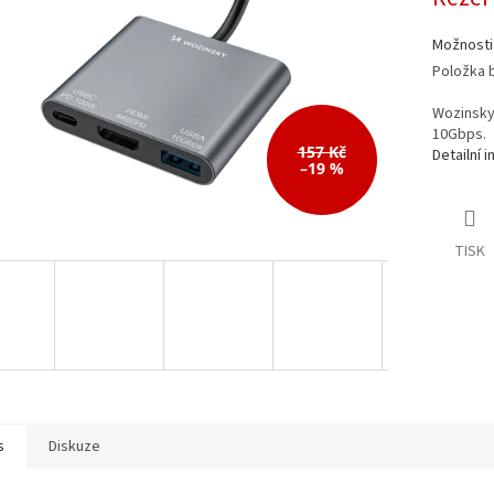
cena:
Možnosti
Položka 
Wozinsky
10Gbps.
157 Kč
Detailní 
–19 %
TISK
s
Diskuze