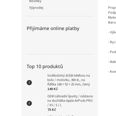
Novinky
Prop
Výprodej
Podpo
Mater
Barv
Přijímáme online platby
- Výk
- Ry
- Po
- Nab
Top 10 produktů
- Ko
Voděodolný držák telefonu na
kolo / motorku, 360 st., na
řídítka 168 × 92 × 25 mm, černý
140 Kč
OEM náhradní špunty / nástavce
na sluchátka Apple AirPods PRO
/ XS / S / L
75 Kč