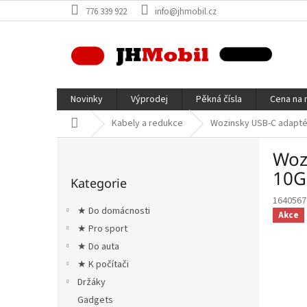
Přejít
776 339 922
info@jhmobil.cz
na
obsah
Novinky
Výprodej
Pěkná čísla
Cena na 
Domů
Kabely a redukce
Wozinsky USB-C adapté
P
Woz
o
Přeskočit
s
10G
Kategorie
kategorie
t
1640567
r
★ Do domácnosti
Akce
a
★ Pro sport
n
★ Do auta
n
í
★ K počítači
p
Držáky
a
Gadgets