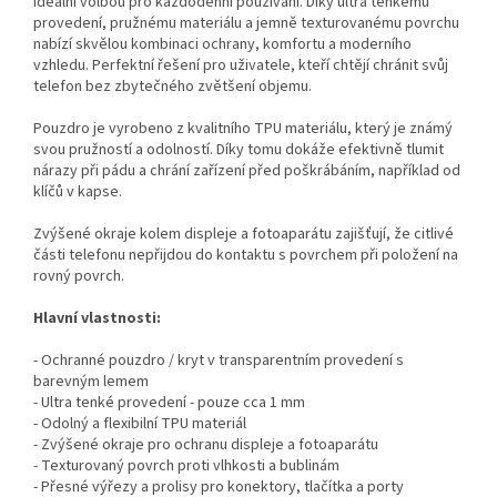
ideální volbou pro každodenní používání. Díky ultra tenkému
provedení, pružnému materiálu a jemně texturovanému povrchu
nabízí skvělou kombinaci ochrany, komfortu a moderního
vzhledu. Perfektní řešení pro uživatele, kteří chtějí chránit svůj
telefon bez zbytečného zvětšení objemu.
Pouzdro je vyrobeno z kvalitního TPU materiálu, který je známý
svou pružností a odolností. Díky tomu dokáže efektivně tlumit
nárazy při pádu a chrání zařízení před poškrábáním, například od
klíčů v kapse.
Zvýšené okraje kolem displeje a fotoaparátu zajišťují, že citlivé
části telefonu nepřijdou do kontaktu s povrchem při položení na
rovný povrch.
Hlavní vlastnosti:
- Ochranné pouzdro / kryt v transparentním provedení s
barevným lemem
- Ultra tenké provedení - pouze cca 1 mm
- Odolný a flexibilní TPU materiál
- Zvýšené okraje pro ochranu displeje a fotoaparátu
- Texturovaný povrch proti vlhkosti a bublinám
- Přesné výřezy a prolisy pro konektory, tlačítka a porty