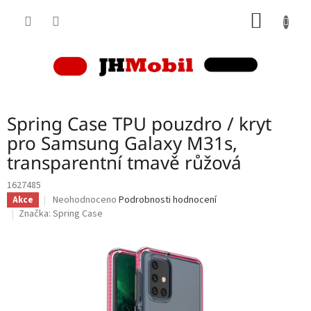
Přejít
NÁKUP
na
obsah
KOŠÍK
Spring Case TPU pouzdro / kryt
pro Samsung Galaxy M31s,
transparentní tmavě růžová
1627485
Průměrné
Neohodnoceno
Podrobnosti hodnocení
Akce
hodnocení
Značka:
Spring Case
produktu
je
0,0
z
5
hvězdiček.