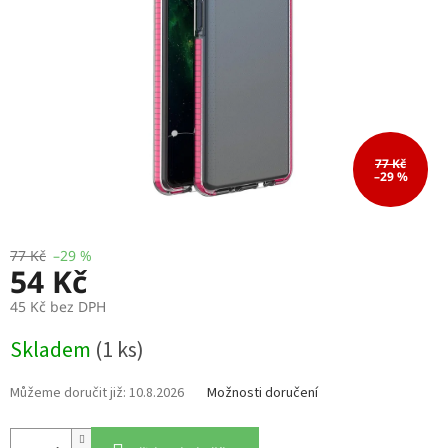
77 Kč
–29 %
77 Kč
–29 %
54 Kč
45 Kč bez DPH
Měrná
Skladem
(1 ks)
cena:
10.8.2026
Možnosti doručení