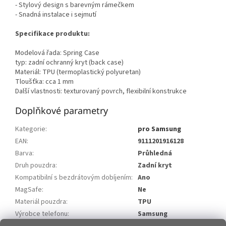
- Stylový design s barevným rámečkem
- Snadná instalace i sejmutí
Specifikace produktu:
Modelová řada: Spring Case
typ: zadní ochranný kryt (back case)
Materiál: TPU (termoplastický polyuretan)
Tloušťka: cca 1 mm
Další vlastnosti: texturovaný povrch, flexibilní konstrukce
Doplňkové parametry
Kategorie
:
pro Samsung
EAN
:
9111201916128
Barva
:
Průhledná
Druh pouzdra
:
Zadní kryt
Kompatibilní s bezdrátovým dobíjením
:
Ano
MagSafe
:
Ne
Materiál pouzdra
:
TPU
Výrobce telefonu
:
Samsung