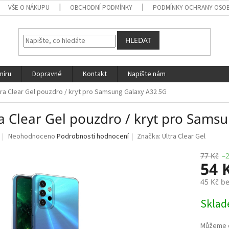
VŠE O NÁKUPU
OBCHODNÍ PODMÍNKY
PODMÍNKY OCHRANY OSOB
HLEDAT
míru
Dopravné
Kontakt
Napište nám
tra Clear Gel pouzdro / kryt pro Samsung Galaxy A32 5G
ra Clear Gel pouzdro / kryt pro Sams
Průměrné
Neohodnoceno
Podrobnosti hodnocení
Značka:
Ultra Clear Gel
hodnocení
produktu
77 Kč
–
54 
je
0,0
45 Kč b
z
5
Měrná
Skla
hvězdiček.
cena: