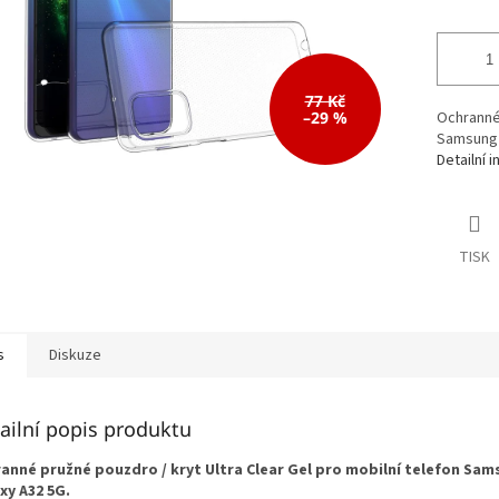
77 Kč
–29 %
Ochranné 
Samsung 
Detailní 
TISK
s
Diskuze
ailní popis produktu
anné pružné pouzdro / kryt Ultra Clear Gel pro mobilní telefon Sam
xy A32 5G.