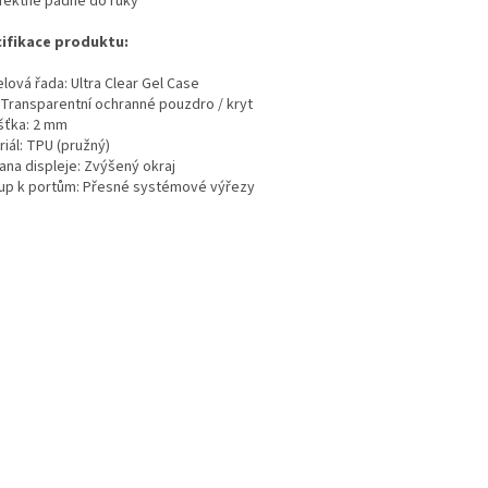
rfektně padne do ruky
ifikace produktu:
lová řada: Ultra Clear Gel Case
 Transparentní ochranné pouzdro / kryt
šťka: 2 mm
iál: TPU (pružný)
ana displeje: Zvýšený okraj
tup k portům: Přesné systémové výřezy