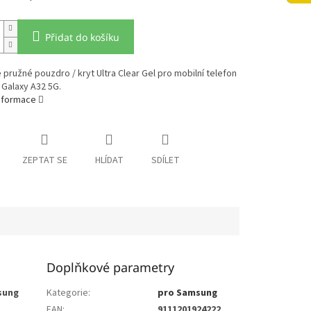
Přidat do košíku
pružné pouzdro / kryt Ultra Clear Gel pro mobilní telefon
Galaxy A32 5G.
informace
ZEPTAT SE
HLÍDAT
SDÍLET
Doplňkové parametry
sung
Kategorie
:
pro Samsung
EAN
:
9111201924222