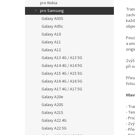
pro Nokia
Trans
pro Samsung
zach
Galaxy A03S
každ
Galaxy A05s
obje
Galaxy A10
Pouz
Galaxy A11
a um
origi
Galaxy A12
Galaxy A13 4G / A13 5G
Zvýš
Galaxy A14 4G / A14 5G
při o
Galaxy A15 4G / A15 5G
Přes
Galaxy A16 4G / A16 5G
foto
Galaxy A17 4G / A17 5G
Hlav
Galaxy A20e
Galaxy A20S
- Tra
- Te
Galaxy A21S
- Pr
Galaxy A22 4G
- Zvý
Galaxy A22 5G
- Př