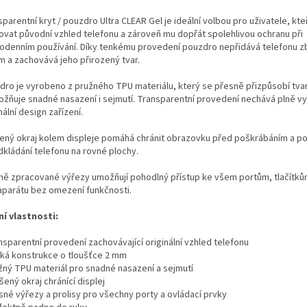
parentní kryt / pouzdro Ultra CLEAR Gel je ideální volbou pro uživatele, kteř
ovat původní vzhled telefonu a zároveň mu dopřát spolehlivou ochranu při
odenním používání. Díky tenkému provedení pouzdro nepřidává telefonu z
m a zachovává jeho přirozený tvar.
dro je vyrobeno z pružného TPU materiálu, který se přesně přizpůsobí tva
ožňuje snadné nasazení i sejmutí. Transparentní provedení nechává plně v
nální design zařízení.
ený okraj kolem displeje pomáhá chránit obrazovku před poškrábáním a 
dkládání telefonu na rovné plochy.
ně zpracované výřezy umožňují pohodlný přístup ke všem portům, tlačítků
aparátu bez omezení funkčnosti.
ní vlastnosti:
nsparentní provedení zachovávající originální vzhled telefonu
nká konstrukce o tloušťce 2 mm
užný TPU materiál pro snadné nasazení a sejmutí
šený okraj chránící displej
esné výřezy a prolisy pro všechny porty a ovládací prvky