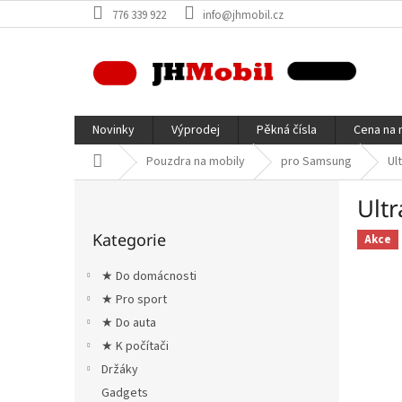
Přejít
776 339 922
info@jhmobil.cz
na
obsah
Novinky
Výprodej
Pěkná čísla
Cena na 
Domů
Pouzdra na mobily
pro Samsung
Ul
P
Ult
o
Přeskočit
s
Kategorie
kategorie
Akce
t
r
★ Do domácnosti
a
★ Pro sport
n
★ Do auta
n
í
★ K počítači
p
Držáky
a
Gadgets