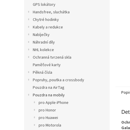
n
GPS lokátory
e
Handsfree, sluchátka
l
Chytré hodinky
Kabely a redukce
Nabíječky
Náhradní díly
NHL kolekce
Ochranná tvrzená skla
Paměťové karty
Pěkná čísla
Popruhy, poutka a crossbody
Pouzdra na AirTag
Popi
Pouzdra na mobily
pro Apple iPhone
pro Honor
Det
pro Huawei
Ochr
pro Motorola
Gala