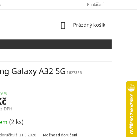
NÍCH ÚDAJŮ
COOKIES
Přihlášení
NÁKUPNÍ
Prázdný košík
KOŠÍK
ung Galaxy A32 5G
1627386
29 %
Kč
ez DPH
dem
(2 ks)
11.8.2026
Možnosti doručení