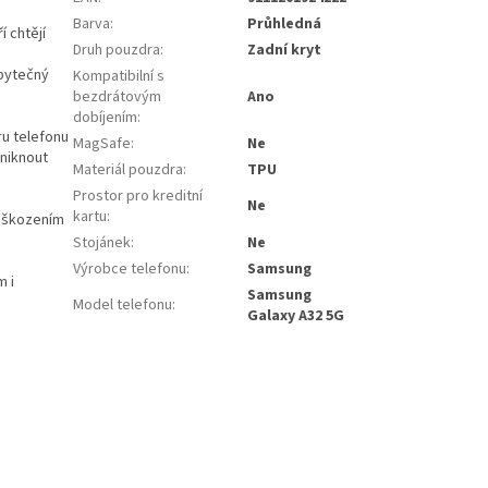
Barva
:
Průhledná
í chtějí
Druh pouzdra
:
Zadní kryt
bytečný
Kompatibilní s
bezdrátovým
Ano
dobíjením
:
ru telefonu
MagSafe
:
Ne
yniknout
Materiál pouzdra
:
TPU
Prostor pro kreditní
Ne
kartu
:
poškozením
Stojánek
:
Ne
Výrobce telefonu
:
Samsung
m i
Samsung
Model telefonu
:
Galaxy A32 5G