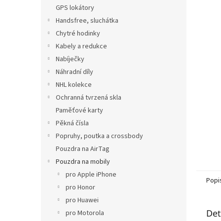
n
GPS lokátory
e
Handsfree, sluchátka
l
Chytré hodinky
Kabely a redukce
Nabíječky
Náhradní díly
NHL kolekce
Ochranná tvrzená skla
Paměťové karty
Pěkná čísla
Popruhy, poutka a crossbody
Pouzdra na AirTag
Pouzdra na mobily
pro Apple iPhone
Popi
pro Honor
pro Huawei
Det
pro Motorola