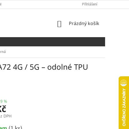
NÍCH ÚDAJŮ
COOKIES
Přihlášení
NÁKUPNÍ
Prázdný košík
KOŠÍK
erná
A72 4G / 5G – odolné TPU
29 %
Kč
ez DPH
dem
(1 ks)