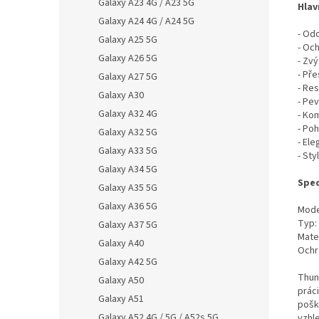
Galaxy A23 4G / A23 5G
Hlav
Galaxy A24 4G / A24 5G
- Odo
Galaxy A25 5G
- Oc
Galaxy A26 5G
- Zv
- Př
Galaxy A27 5G
- Res
Galaxy A30
- Pe
Galaxy A32 4G
- Ko
- Po
Galaxy A32 5G
- El
Galaxy A33 5G
- St
Galaxy A34 5G
Spec
Galaxy A35 5G
Galaxy A36 5G
Mode
Typ:
Galaxy A37 5G
Mater
Galaxy A40
Ochr
Galaxy A42 5G
Thun
Galaxy A50
práci
Galaxy A51
pošk
Galaxy A52 4G / 5G / A52s 5G
vzhle