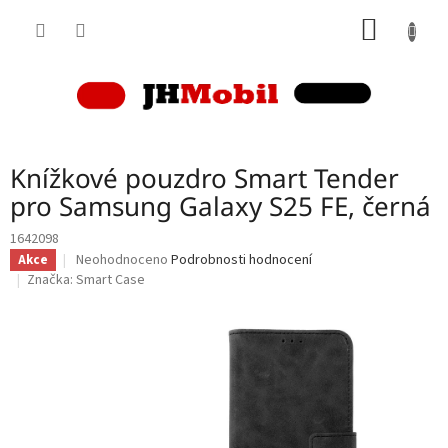
Přejít
NÁKUP
na
obsah
KOŠÍK
Knížkové pouzdro Smart Tender
pro Samsung Galaxy S25 FE, černá
1642098
Průměrné
Neohodnoceno
Podrobnosti hodnocení
Akce
hodnocení
Značka:
Smart Case
produktu
je
0,0
z
5
hvězdiček.