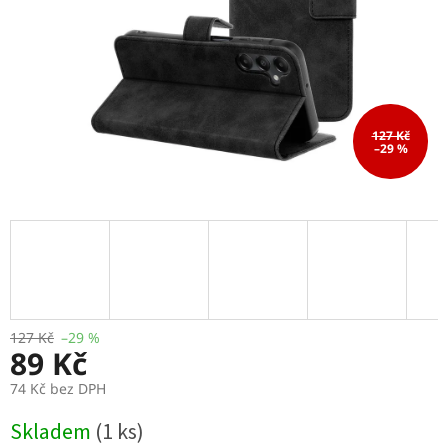
127 Kč
–29 %
127 Kč
–29 %
89 Kč
74 Kč bez DPH
Měrná
Skladem
(1 ks)
cena: