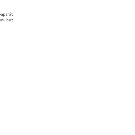
aparát i
fonu bez