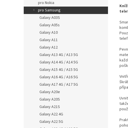
pro Nokia
Kníž
pro Samsung
tele
Galaxy A03S
Smar
Galaxy A05s
komb
Galaxy A10
Pouz
tele
Galaxy A11
Galaxy A12
Pevn
Galaxy A13 4G / A13 5G
mate
každ
Galaxy A14 4G / A14 5G
pošk
Galaxy A15 4G / A15 5G
Vnit
Galaxy A16 4G / A16 5G
škrá
Galaxy A17 4G / A17 5G
přípa
Galaxy A20e
Uvni
Galaxy A20S
takže
Galaxy A21S
použ
Galaxy A22 4G
Prak
Galaxy A22 5G
pohod