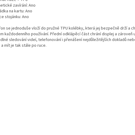
etické zavírání: Ano
ádka na kartu: Ano
ce stojánku: Ano
fon se jednoduše vloží do pružné TPU kolébky, která jej bezpečně drží a ch
m každodenního používání. Přední odklápěcí část chrání displej a zároveň
dlné sledování videí, telefonování i přenášení nejdůležitějších dokladů neb
 a mít je tak stále po ruce.