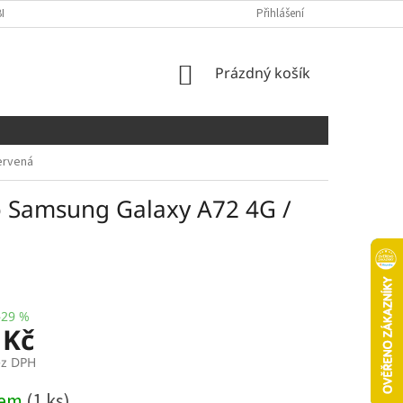
NÍCH ÚDAJŮ
COOKIES
Přihlášení
NÁKUPNÍ
Prázdný košík
KOŠÍK
ervená
o Samsung Galaxy A72 4G /
–29 %
 Kč
ez DPH
dem
(1 ks)