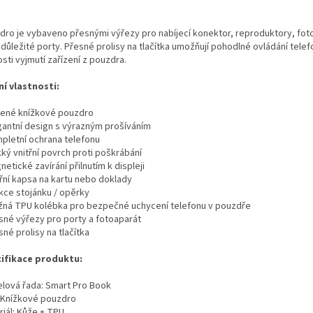
dro je vybaveno přesnými výřezy pro nabíjecí konektor, reproduktory, foto
 důležité porty. Přesné prolisy na tlačítka umožňují pohodlné ovládání tele
sti vyjmutí zařízení z pouzdra.
ní vlastnosti:
žené knížkové pouzdro
egantní design s výrazným prošíváním
mpletní ochrana telefonu
ký vnitřní povrch proti poškrábání
netické zavírání přilnutím k displeji
třní kapsa na kartu nebo doklady
nkce stojánku / opěrky
užná TPU kolébka pro bezpečné uchycení telefonu v pouzdře
esné výřezy pro porty a fotoaparát
sné prolisy na tlačítka
ifikace produktu:
lová řada: Smart Pro Book
 Knížkové pouzdro
riál: Kůže + TPU