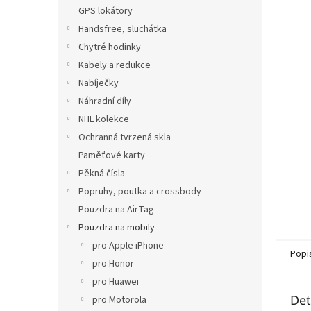
n
GPS lokátory
e
Handsfree, sluchátka
l
Chytré hodinky
Kabely a redukce
Nabíječky
Náhradní díly
NHL kolekce
Ochranná tvrzená skla
Paměťové karty
Pěkná čísla
Popruhy, poutka a crossbody
Pouzdra na AirTag
Pouzdra na mobily
pro Apple iPhone
Popi
pro Honor
pro Huawei
Det
pro Motorola