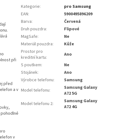
Kategorie
:
pro Samsung
EAN
:
5900495896209
Barva
:
Červená
ají
Druh pouzdra
:
Flipové
fonu.
dává
MagSafe
:
Ne
Materiál pouzdra
:
Kůže
Prostor pro
ho
Ano
kreditní kartu
:
lnost při
S poutkem
:
Ne
Stojánek
:
Ano
Výrobce telefonu
:
Samsung
ej před
Samsung Galaxy
elefon a v
Model telefonu
:
A72 5G
Samsung Galaxy
Model telefonu 2
:
A72 4G
kovky,
e pohodlné
pro
telefon v