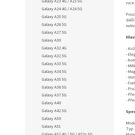
Galaxy A23 4G / A23 5G
ruce.
Galaxy A24 4G / A24 5G
Pouz
Galaxy A25 5G
další
Galaxy A26 5G
nutno
Galaxy A27 5G
Hlav
Galaxy A30
Galaxy A32 4G
- Ko
- El
Galaxy A32 5G
- Ko
Galaxy A33 5G
- Měk
Galaxy A34 5G
- Mag
- Vni
Galaxy A35 5G
- Fu
Galaxy A36 5G
- Pr
- Př
Galaxy A37 5G
- Pře
Galaxy A40
Galaxy A42 5G
Spec
Galaxy A50
Mode
Galaxy A51
Typ:
Galaxy A52 4G / 5G / A52s 5G
Mate