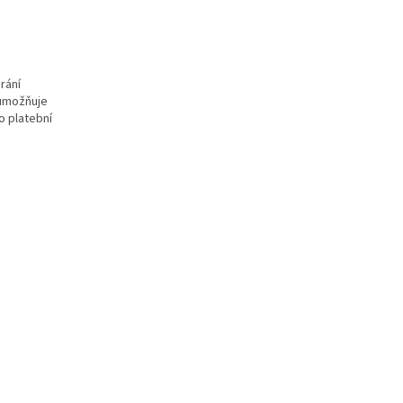
rání
 umožňuje
o platební