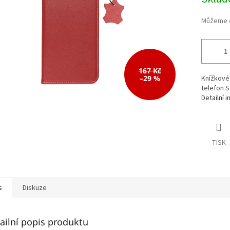
cena:
167 Kč
–29 %
Knížkové
telefon S
Detailní 
TISK
s
Diskuze
ailní popis produktu