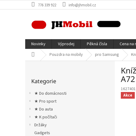
Přejít
776 339 922
info@jhmobil.cz
na
obsah
Novinky
Výprodej
Pěkná čísla
Cena na 
Domů
Pouzdra na mobily
pro Samsung
Kn
P
Kní
o
Přeskočit
s
A72
Kategorie
kategorie
t
1627401
r
★ Do domácnosti
Akce
a
★ Pro sport
n
★ Do auta
n
í
★ K počítači
p
Držáky
a
Gadgets