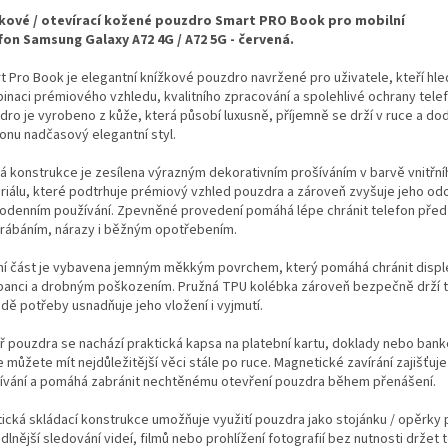
kové / otevírací kožené pouzdro Smart PRO Book pro mobilní
fon Samsung Galaxy A72 4G / A72 5G - červená.
t Pro Book je elegantní knížkové pouzdro navržené pro uživatele, kteří hled
inaci prémiového vzhledu, kvalitního zpracování a spolehlivé ochrany tele
dro je vyrobeno z kůže, která působí luxusně, příjemně se drží v ruce a do
fonu nadčasový elegantní styl.
á konstrukce je zesílena výrazným dekorativním prošíváním v barvě vnitřní
riálu, které podtrhuje prémiový vzhled pouzdra a zároveň zvyšuje jeho odo
odenním používání. Zpevněné provedení pomáhá lépe chránit telefon před
rábáním, nárazy i běžným opotřebením.
řní část je vybavena jemným měkkým povrchem, který pomáhá chránit displ
banci a drobným poškozením. Pružná TPU kolébka zároveň bezpečně drží t
dě potřeby usnadňuje jeho vložení i vyjmutí.
tř pouzdra se nachází praktická kapsa na platební kartu, doklady nebo ban
 můžete mít nejdůležitější věci stále po ruce. Magnetické zavírání zajišťuj
ívání a pomáhá zabránit nechtěnému otevření pouzdra během přenášení.
tická skládací konstrukce umožňuje využití pouzdra jako stojánku / opěrky 
lnější sledování videí, filmů nebo prohlížení fotografií bez nutnosti držet 