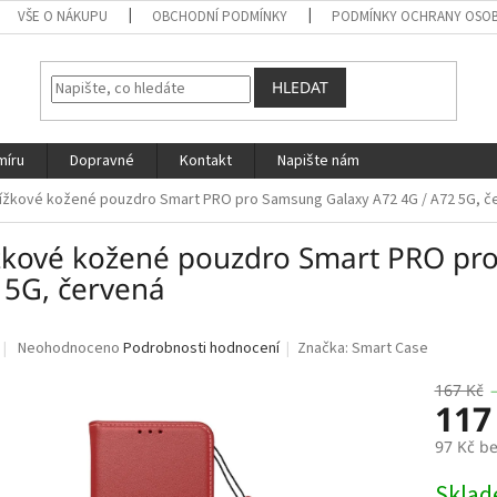
VŠE O NÁKUPU
OBCHODNÍ PODMÍNKY
PODMÍNKY OCHRANY OSOB
HLEDAT
míru
Dopravné
Kontakt
Napište nám
ížkové kožené pouzdro Smart PRO pro Samsung Galaxy A72 4G / A72 5G, č
žkové kožené pouzdro Smart PRO pr
 5G, červená
Průměrné
Neohodnoceno
Podrobnosti hodnocení
Značka:
Smart Case
hodnocení
produktu
167 Kč
117
je
0,0
97 Kč b
z
5
Měrná
Skla
hvězdiček.