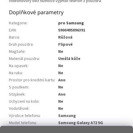
videohovory bez nutnosti vyjímat telefon z pouzdra.
Doplňkové parametry
Kategorie
:
pro Samsung
EAN
:
5900495896391
Barva
:
Růžová
Druh pouzdra
:
Flipové
MagSafe
:
Ne
Materiál pouzdra
:
Umělá kůže
Na opasek
:
Ne
Na ruku
:
Ne
Prostor pro kreditní kartu
:
Ano
S poutkem
:
Ne
Stojánek
:
Ano
Uchycení na kolo
:
Ne
Vodotěsné
:
Ne
Výrobce telefonu
:
Samsung
Model telefonu
:
Samsung Galaxy A72 5G
Model telefonu 2
:
Samsung Galaxy A72 4G