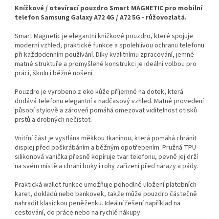
Knížkové / otevírací pouzdro Smart MAGNETIC pro mobilní
telefon Samsung Galaxy A72 4G / A72 5G - růžovozlatá.
Smart Magnetic je elegantní knížkové pouzdro, které spojuje
moderní vzhled, praktické funkce a spolehlivou ochranu telefonu
při každodenním používání. Díky kvalitnímu zpracování, jemné
matné struktuře a promyšlené konstrukci je ideální volbou pro
práci, školu i běžné nošení.
Pouzdro je vyrobeno z eko kůže příjemné na dotek, která
dodává telefonu elegantní a nadčasový vzhled. Matné provedení
působí stylově a zároveň pomáhá omezovat viditelnost otisků
prstů a drobných nečistot.
Vnitřní část je vystlána měkkou tkaninou, která pomáhá chránit
displej před poškrábáním a běžným opotřebením. Pružná TPU
silikonová vanička přesně kopíruje tvar telefonu, pevně jej drží
na svém místě a chrání boky i rohy zařízení před nárazy a pády.
Praktická wallet funkce umožňuje pohodlné uložení platebních
karet, dokladů nebo bankovek, takže může pouzdro částečně
nahradit klasickou peněženku. Ideální řešení například na
cestování, do práce nebo na rychlé nákupy.