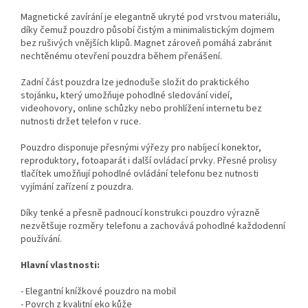
Magnetické zavírání je elegantně ukryté pod vrstvou materiálu,
díky čemuž pouzdro působí čistým a minimalistickým dojmem
bez rušivých vnějších klipů. Magnet zároveň pomáhá zabránit
nechtěnému otevření pouzdra během přenášení.
Zadní část pouzdra lze jednoduše složit do praktického
stojánku, který umožňuje pohodlné sledování videí,
videohovory, online schůzky nebo prohlížení internetu bez
nutnosti držet telefon v ruce.
Pouzdro disponuje přesnými výřezy pro nabíjecí konektor,
reproduktory, fotoaparát i další ovládací prvky. Přesné prolisy
tlačítek umožňují pohodlné ovládání telefonu bez nutnosti
vyjímání zařízení z pouzdra.
Díky tenké a přesně padnoucí konstrukci pouzdro výrazně
nezvětšuje rozměry telefonu a zachovává pohodlné každodenní
používání.
Hlavní vlastnosti:
- Elegantní knížkové pouzdro na mobil
- Povrch z kvalitní eko kůže