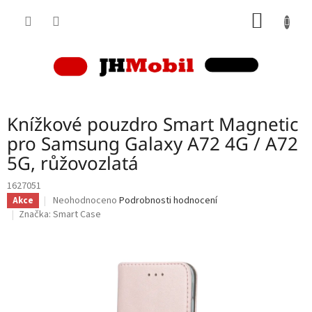
Přejít
NÁKUP
na
obsah
KOŠÍK
Knížkové pouzdro Smart Magnetic
pro Samsung Galaxy A72 4G / A72
5G, růžovozlatá
1627051
Průměrné
Neohodnoceno
Podrobnosti hodnocení
Akce
hodnocení
Značka:
Smart Case
produktu
je
0,0
z
5
hvězdiček.