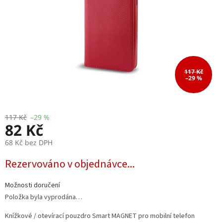
117 Kč
–29 %
117 Kč
–29 %
82 Kč
68 Kč bez DPH
Měrná
Rezervováno v objednávce...
cena:
Možnosti doručení
Položka byla vyprodána…
Knížkové / otevírací pouzdro Smart MAGNET pro mobilní telefon