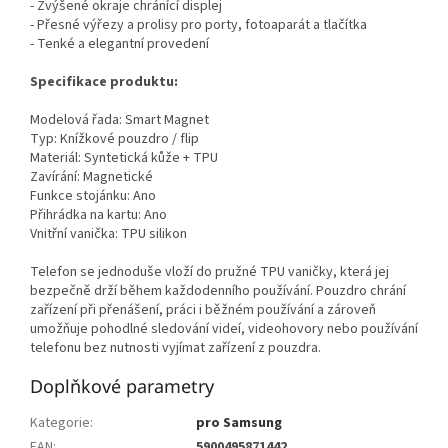
- Zvýšené okraje chránící displej
- Přesné výřezy a prolisy pro porty, fotoaparát a tlačítka
- Tenké a elegantní provedení
Specifikace produktu:
Modelová řada: Smart Magnet
Typ: Knížkové pouzdro / flip
Materiál: Syntetická kůže + TPU
Zavírání: Magnetické
Funkce stojánku: Ano
Přihrádka na kartu: Ano
Vnitřní vanička: TPU silikon
Telefon se jednoduše vloží do pružné TPU vaničky, která jej
bezpečně drží během každodenního používání. Pouzdro chrání
zařízení při přenášení, práci i běžném používání a zároveň
umožňuje pohodlné sledování videí, videohovory nebo používání
telefonu bez nutnosti vyjímat zařízení z pouzdra.
Doplňkové parametry
Kategorie
:
pro Samsung
EAN
:
5900495871442