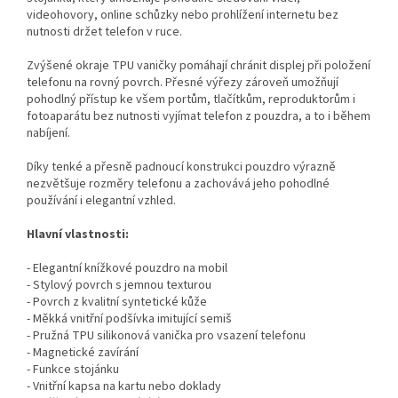
videohovory, online schůzky nebo prohlížení internetu bez
nutnosti držet telefon v ruce.
Zvýšené okraje TPU vaničky pomáhají chránit displej při položení
telefonu na rovný povrch. Přesné výřezy zároveň umožňují
pohodlný přístup ke všem portům, tlačítkům, reproduktorům i
fotoaparátu bez nutnosti vyjímat telefon z pouzdra, a to i během
nabíjení.
Díky tenké a přesně padnoucí konstrukci pouzdro výrazně
nezvětšuje rozměry telefonu a zachovává jeho pohodlné
používání i elegantní vzhled.
Hlavní vlastnosti:
- Elegantní knížkové pouzdro na mobil
- Stylový povrch s jemnou texturou
- Povrch z kvalitní syntetické kůže
- Měkká vnitřní podšívka imitující semiš
- Pružná TPU silikonová vanička pro vsazení telefonu
- Magnetické zavírání
- Funkce stojánku
- Vnitřní kapsa na kartu nebo doklady