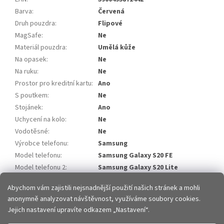
Barva
:
Červená
Druh pouzdra
:
Flipové
MagSafe
:
Ne
Materiál pouzdra
:
Umělá kůže
Na opasek
:
Ne
Na ruku
:
Ne
Prostor pro kreditní kartu
:
Ano
S poutkem
:
Ne
Stojánek
:
Ano
Uchycení na kolo
:
Ne
Vodotěsné
:
Ne
Výrobce telefonu
:
Samsung
Model telefonu
:
Samsung Galaxy S20 FE
Model telefonu 2
:
Samsung Galaxy S20 Lite
Položka byla vyprodána…
Abychom vám zajistili nejsnadnější použití našich stránek a mohli
anonymně analyzovat návštěvnost, využíváme soubory cookies.
Z
Jejich nastavení upravíte odkazem „Nastavení“.
á