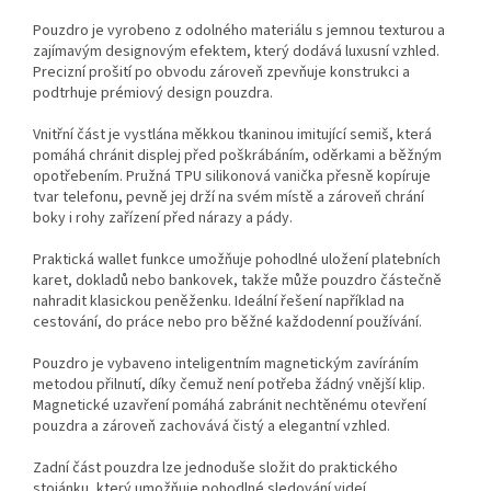
Pouzdro je vyrobeno z odolného materiálu s jemnou texturou a
zajímavým designovým efektem, který dodává luxusní vzhled.
Precizní prošití po obvodu zároveň zpevňuje konstrukci a
podtrhuje prémiový design pouzdra.
Vnitřní část je vystlána měkkou tkaninou imitující semiš, která
pomáhá chránit displej před poškrábáním, oděrkami a běžným
opotřebením. Pružná TPU silikonová vanička přesně kopíruje
tvar telefonu, pevně jej drží na svém místě a zároveň chrání
boky i rohy zařízení před nárazy a pády.
Praktická wallet funkce umožňuje pohodlné uložení platebních
karet, dokladů nebo bankovek, takže může pouzdro částečně
nahradit klasickou peněženku. Ideální řešení například na
cestování, do práce nebo pro běžné každodenní používání.
Pouzdro je vybaveno inteligentním magnetickým zavíráním
metodou přilnutí, díky čemuž není potřeba žádný vnější klip.
Magnetické uzavření pomáhá zabránit nechtěnému otevření
pouzdra a zároveň zachovává čistý a elegantní vzhled.
Zadní část pouzdra lze jednoduše složit do praktického
stojánku, který umožňuje pohodlné sledování videí,