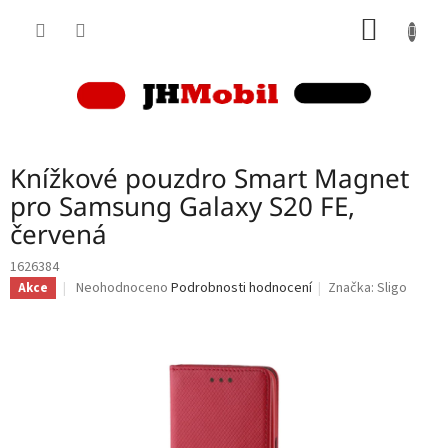
Přejít
NÁKUP
na
obsah
KOŠÍK
Knížkové pouzdro Smart Magnet
pro Samsung Galaxy S20 FE,
červená
1626384
Průměrné
Neohodnoceno
Podrobnosti hodnocení
Značka:
Sligo
Akce
hodnocení
produktu
je
0,0
z
5
hvězdiček.