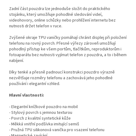
Zadní část pouzdra lze jednoduše složit do praktického
stojánku, který umožňuje pohodlné sledování videí,
videohovory, online schůzky nebo prohlížení internetu bez
nutnosti držet telefon v ruce.
Zvýšené okraje TPU vaničky pomáhají chránit displej při položení
telefonu na rovný povrch. Přesné výřezy zároveň umožňují
pohodlný přístup ke všem portům, tlačítkům, reproduktorům i
fotoaparátu bez nutnosti vyjímat telefon z pouzdra, a to i během
nabíjení.
Díky tenké a přesně padnoucí konstrukci pouzdro výrazně
nezvětšuje rozměry telefonu a zachovává jeho pohodlné
používání i elegantní vzhled.
Hlavní vlastnosti:
- Elegantní knížkové pouzdro na mobil
- Stylový povrch s jemnou texturou
- Povrch z kvalitní syntetické kůže
- Měkká vnitřní podšívka imitující semiš
- Pružná TPU silikonová vanička pro vsazení telefonu
- Magnetické zavírání