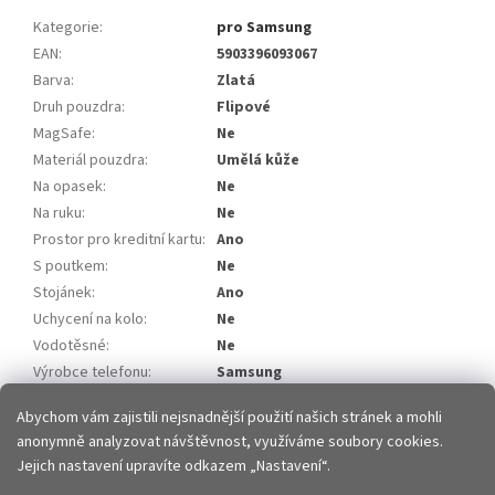
Kategorie
:
pro Samsung
EAN
:
5903396093067
Barva
:
Zlatá
Druh pouzdra
:
Flipové
MagSafe
:
Ne
Materiál pouzdra
:
Umělá kůže
Na opasek
:
Ne
Na ruku
:
Ne
Prostor pro kreditní kartu
:
Ano
S poutkem
:
Ne
Stojánek
:
Ano
Uchycení na kolo
:
Ne
Vodotěsné
:
Ne
Výrobce telefonu
:
Samsung
Model telefonu
:
Samsung Galaxy A52
Abychom vám zajistili nejsnadnější použití našich stránek a mohli
anonymně analyzovat návštěvnost, využíváme soubory cookies.
Z
Jejich nastavení upravíte odkazem „Nastavení“.
á