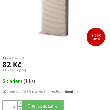
117 Kč
–29 %
117 Kč
–29 %
82 Kč
68 Kč bez DPH
Měrná
Skladem
(1 ks)
cena:
11.8.2026
Možnosti doručení
Přidat do košíku