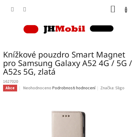
Přejít
NÁKUP
na
obsah
KOŠÍK
Knížkové pouzdro Smart Magnet
pro Samsung Galaxy A52 4G / 5G /
A52s 5G, zlatá
1627020
Průměrné
Neohodnoceno
Podrobnosti hodnocení
Značka:
Sligo
Akce
hodnocení
produktu
je
0,0
z
5
hvězdiček.