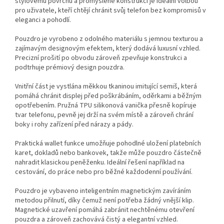
stylovému povrchu a promyšlené konstrukci je ideální volbou
pro uživatele, kteří chtějí chránit svůj telefon bez kompromisů v
eleganci a pohodlí.
Pouzdro je vyrobeno z odolného materiálu s jemnou texturou a
zajímavým designovým efektem, který dodává luxusní vzhled.
Precizní prošití po obvodu zároveň zpevňuje konstrukci a
podtrhuje prémiový design pouzdra.
Vnitřní část je vystlána měkkou tkaninou imitující semiš, která
pomáhá chránit displej před poškrábáním, oděrkami a běžným
opotřebením. Pružná TPU silikonová vanička přesně kopíruje
tvar telefonu, pevně jej drží na svém místě a zároveň chrání
boky i rohy zařízení před nárazy a pády.
Praktická wallet funkce umožňuje pohodlné uložení platebních
karet, dokladů nebo bankovek, takže může pouzdro částečně
nahradit klasickou peněženku. Ideální řešení například na
cestování, do práce nebo pro běžné každodenní používání.
Pouzdro je vybaveno inteligentním magnetickým zavíráním
metodou přilnutí, díky čemuž není potřeba žádný vnější klip.
Magnetické uzavření pomáhá zabránit nechtěnému otevření
pouzdra a zároveň zachovává čistý a elegantní vzhled.