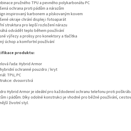
mbinace pružného TPU a pevného polykarbonátu PC
ýšená ochrana proti pádům a nárazům
sign inspirovaný karbonem a pískovaným kovem
šené okraje chrání displej i fotoaparát
třní struktura pro lepší rozložení nárazu
máhá odvádět teplo během používání
sné výřezy a prolisy pro konektory a tlačítka
vný úchop a komfortní používání
ifikace produktu:
lová řada: Hybrid Armor
 hybridní ochranné pouzdro / kryt
iál: TPU, PC
trukce: dvouvrstvá
dro Hybrid Armor je ideální pro každodenní ochranu telefonu proti poškráb
zům i pádům. Díky odolné konstrukci je vhodné pro běžné používání, cestová
nější životní styl.