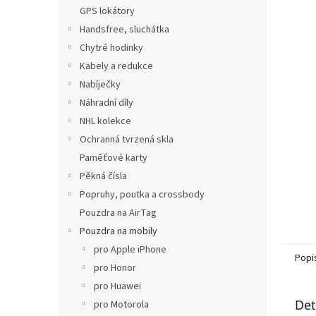
n
GPS lokátory
e
Handsfree, sluchátka
l
Chytré hodinky
Kabely a redukce
Nabíječky
Náhradní díly
NHL kolekce
Ochranná tvrzená skla
Paměťové karty
Pěkná čísla
Popruhy, poutka a crossbody
Pouzdra na AirTag
Pouzdra na mobily
pro Apple iPhone
Popi
pro Honor
pro Huawei
Det
pro Motorola