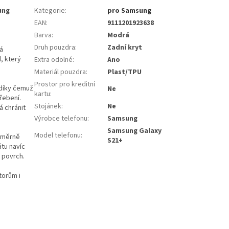
ung
Kategorie
:
pro Samsung
EAN
:
9111201923638
Barva
:
Modrá
Druh pouzdra
:
Zadní kryt
á
, který
Extra odolné
:
Ano
Materiál pouzdra
:
Plast/TPU
Prostor pro kreditní
díky čemuž
Ne
kartu
:
řebení.
Stojánek
:
Ne
á chránit
Výrobce telefonu
:
Samsung
Samsung Galaxy
Model telefonu
:
noměrně
S21+
átu navíc
ý povrch.
torům i