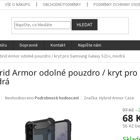
VŠE O NÁKUPU
OBCHODNÍ PODMÍNKY
PODMÍNKY OCHRANY OSOB
HLEDAT
míru
Dopravné
Kontakt
Napište nám
brid Armor odolné pouzdro / kryt pro Samsung Galaxy S21+, modrá
rid Armor odolné pouzdro / kryt pro
rá
Průměrné
Neohodnoceno
Podrobnosti hodnocení
Značka:
Hybrid Armor Case
hodnocení
produktu
97 Kč
–
68 
je
0,0
56 Kč b
z
5
Měrná
Skla
hvězdiček.