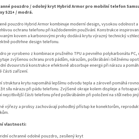
anné pouzdro / odolný kryt Hybrid Armor pro mobilní telefon Sams
xy S21+ / modrá.
lené pouzdro Hybrid Armor kombinuje moderní design, vysokou odolnost a
ehlivou ochranu telefonu při každodenním používání. Konstrukce inspirovan
ovaným kovem a karbonovými prvky dodává krytu výrazný technický vzhled
ektně podtrhne design telefonu.
dro je vyrobeno z kombinace pružného TPU a pevného polykarbonátu PC, 
ytuje zvýšenou ochranu proti pádům, nárazům, poškrábání i běžnému opot
idní dvouvrstvá konstrukce efektivně absorbuje energii při nárazu a pomáh
vé části zařízení.
řní struktura krytu napomáhá lepšímu odvodu tepla a zároveň pomáhá rov
žit sílu nárazu při pádu telefonu. Zvýšené okraje kolem displeje a fotoapar
í nejcitlivější části telefonu před poškrábáním při položení na stůl nebo jin
né výřezy a prolisy zachovávají pohodlný přístup ke konektorům, reproduk
tkům.
ní vlastnosti:
bridní ochranné odolné pouzdro, zesílený kryt