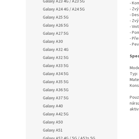
Galaxy A23 4G / A23 5G
- Ko
- Zv
Galaxy A24 4G / A24 5G
- De
Galaxy A25 5G
- Zvý
Galaxy A26 5G
- Vni
- Po
Galaxy A27 5G
- Pře
Galaxy A30
- Pe
Galaxy A32 4G
Spec
Galaxy A32 5G
Galaxy A33 5G
Mode
Galaxy A34 5G
Typ:
Mater
Galaxy A35 5G
Kons
Galaxy A36 5G
Pouz
Galaxy A37 5G
nára
Galaxy A40
aktiv
Galaxy A42 5G
Galaxy A50
Galaxy A51
Galaxy A52 4G / 5G / A52s 5G