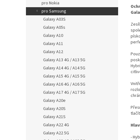
pro Nokia
Ochr
pro Samsung
Gala
Galaxy A03S
Zesí
Galaxy A05s
spol
Galaxy A10
písk
perf
Galaxy A11
Galaxy A12
Pouz
Galaxy A13 4G / A13 5G
posk
Hybr
Galaxy A14 4G / A14 5G
citli
Galaxy A15 4G / A15 5G
Vnit
Galaxy A16 4G / A16 5G
rozlo
Galaxy A17 4G / A17 5G
chrán
Galaxy A20e
Přes
Galaxy A20S
tlačí
Galaxy A21S
Galaxy A22 4G
Hlav
Galaxy A22 5G
- Hy