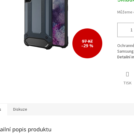
cena:
97 Kč
–29 %
Ochranné 
Samsung 
Detailní 
TISK
s
Diskuze
ailní popis produktu