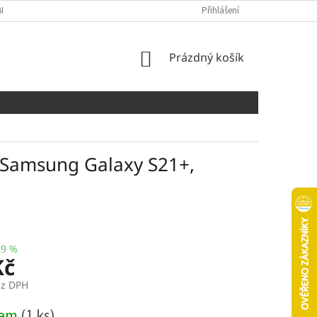
NÍCH ÚDAJŮ
COOKIES
Přihlášení
NÁKUPNÍ
Prázdný košík
KOŠÍK
 Samsung Galaxy S21+,
29 %
Kč
ez DPH
dem
(1 ks)