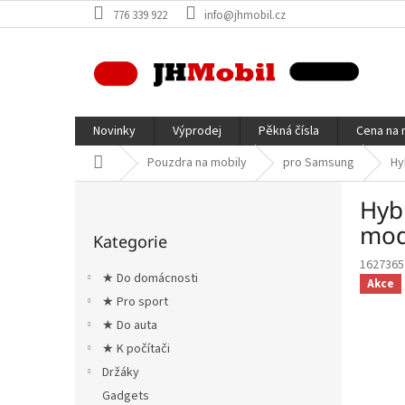
Přejít
776 339 922
info@jhmobil.cz
na
obsah
Novinky
Výprodej
Pěkná čísla
Cena na 
Domů
Pouzdra na mobily
pro Samsung
Hy
P
Hyb
o
Přeskočit
s
mod
Kategorie
kategorie
t
1627365
r
★ Do domácnosti
Akce
a
★ Pro sport
n
★ Do auta
n
í
★ K počítači
p
Držáky
a
Gadgets