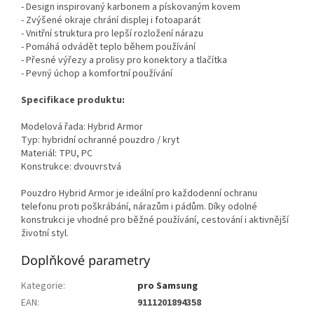
- Design inspirovaný karbonem a pískovaným kovem
- Zvýšené okraje chrání displej i fotoaparát
- Vnitřní struktura pro lepší rozložení nárazu
- Pomáhá odvádět teplo během používání
- Přesné výřezy a prolisy pro konektory a tlačítka
- Pevný úchop a komfortní používání
Specifikace produktu:
Modelová řada: Hybrid Armor
Typ: hybridní ochranné pouzdro / kryt
Materiál: TPU, PC
Konstrukce: dvouvrstvá
Pouzdro Hybrid Armor je ideální pro každodenní ochranu
telefonu proti poškrábání, nárazům i pádům. Díky odolné
konstrukci je vhodné pro běžné používání, cestování i aktivnější
životní styl.
Doplňkové parametry
Kategorie
:
pro Samsung
EAN
:
9111201894358