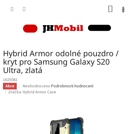
Přejít
NÁKUP
na
obsah
KOŠÍK
Hybrid Armor odolné pouzdro /
kryt pro Samsung Galaxy S20
Ultra, zlatá
1625061
Průměrné
Neohodnoceno
Podrobnosti hodnocení
Akce
hodnocení
Značka:
Hybrid Armor Case
produktu
je
0,0
z
5
hvězdiček.