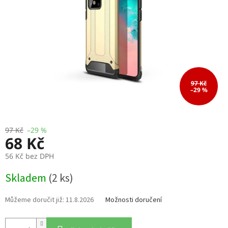
97 Kč
–29 %
97 Kč
–29 %
68 Kč
56 Kč bez DPH
Měrná
Skladem
(2 ks)
cena:
11.8.2026
Možnosti doručení