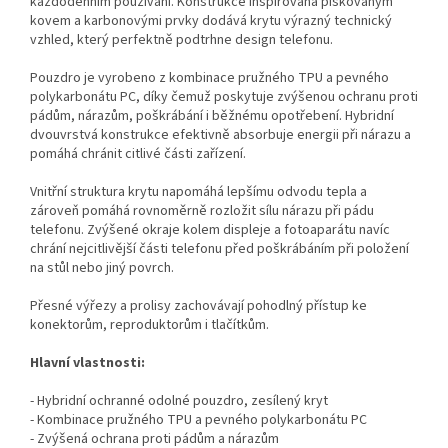
každodenním používání. Konstrukce inspirovaná pískovaným
kovem a karbonovými prvky dodává krytu výrazný technický
vzhled, který perfektně podtrhne design telefonu.
Pouzdro je vyrobeno z kombinace pružného TPU a pevného
polykarbonátu PC, díky čemuž poskytuje zvýšenou ochranu proti
pádům, nárazům, poškrábání i běžnému opotřebení. Hybridní
dvouvrstvá konstrukce efektivně absorbuje energii při nárazu a
pomáhá chránit citlivé části zařízení.
Vnitřní struktura krytu napomáhá lepšímu odvodu tepla a
zároveň pomáhá rovnoměrně rozložit sílu nárazu při pádu
telefonu. Zvýšené okraje kolem displeje a fotoaparátu navíc
chrání nejcitlivější části telefonu před poškrábáním při položení
na stůl nebo jiný povrch.
Přesné výřezy a prolisy zachovávají pohodlný přístup ke
konektorům, reproduktorům i tlačítkům.
Hlavní vlastnosti:
- Hybridní ochranné odolné pouzdro, zesílený kryt
- Kombinace pružného TPU a pevného polykarbonátu PC
- Zvýšená ochrana proti pádům a nárazům