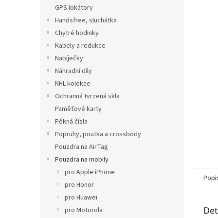
n
GPS lokátory
e
Handsfree, sluchátka
l
Chytré hodinky
Kabely a redukce
Nabíječky
Náhradní díly
NHL kolekce
Ochranná tvrzená skla
Paměťové karty
Pěkná čísla
Popruhy, poutka a crossbody
Pouzdra na AirTag
Pouzdra na mobily
pro Apple iPhone
Popi
pro Honor
pro Huawei
Det
pro Motorola