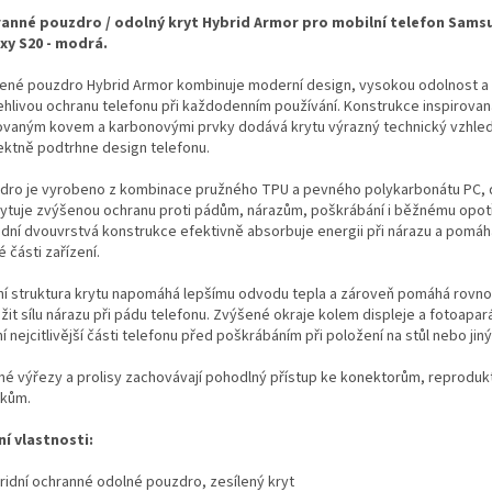
anné pouzdro / odolný kryt Hybrid Armor pro mobilní telefon Sams
xy S20 - modrá.
lené pouzdro Hybrid Armor kombinuje moderní design, vysokou odolnost a
ehlivou ochranu telefonu při každodenním používání. Konstrukce inspirovan
ovaným kovem a karbonovými prvky dodává krytu výrazný technický vzhled
ektně podtrhne design telefonu.
dro je vyrobeno z kombinace pružného TPU a pevného polykarbonátu PC, 
ytuje zvýšenou ochranu proti pádům, nárazům, poškrábání i běžnému opot
idní dvouvrstvá konstrukce efektivně absorbuje energii při nárazu a pomáh
vé části zařízení.
řní struktura krytu napomáhá lepšímu odvodu tepla a zároveň pomáhá rov
žit sílu nárazu při pádu telefonu. Zvýšené okraje kolem displeje a fotoapar
í nejcitlivější části telefonu před poškrábáním při položení na stůl nebo jin
né výřezy a prolisy zachovávají pohodlný přístup ke konektorům, reproduk
tkům.
ní vlastnosti:
bridní ochranné odolné pouzdro, zesílený kryt