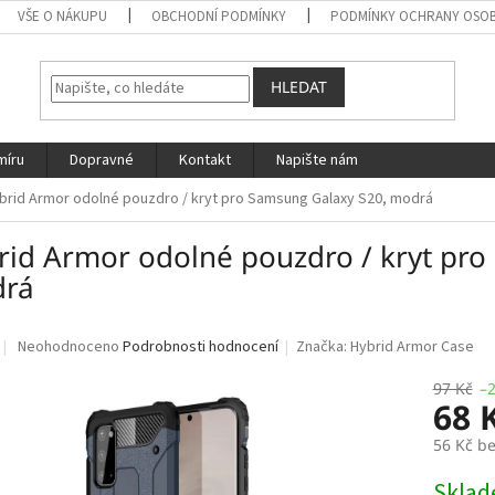
VŠE O NÁKUPU
OBCHODNÍ PODMÍNKY
PODMÍNKY OCHRANY OSOB
HLEDAT
míru
Dopravné
Kontakt
Napište nám
brid Armor odolné pouzdro / kryt pro Samsung Galaxy S20, modrá
rid Armor odolné pouzdro / kryt pro
rá
Průměrné
Neohodnoceno
Podrobnosti hodnocení
Značka:
Hybrid Armor Case
hodnocení
produktu
97 Kč
–
68 
je
0,0
56 Kč b
z
5
Měrná
Skla
hvězdiček.