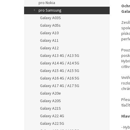
pro Nokia
Ochr
pro Samsung
Gala
Galaxy A03S
Zesí
Galaxy A05s
spol
Galaxy A10
písk
perf
Galaxy A11
Galaxy A12
Pouz
Galaxy A13 4G / A13 5G
posk
Hybr
Galaxy A14 4G / A14 5G
citli
Galaxy A15 4G / A15 5G
Vnit
Galaxy A16 4G / A16 5G
rozlo
Galaxy A17 4G / A17 5G
chrán
Galaxy A20e
Přes
Galaxy A20S
tlačí
Galaxy A21S
Galaxy A22 4G
Hlav
Galaxy A22 5G
- Hy