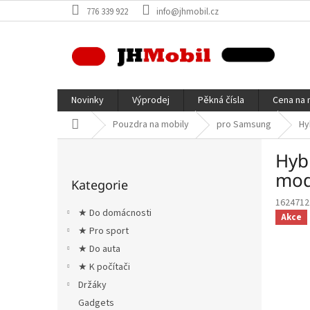
Přejít
776 339 922
info@jhmobil.cz
na
obsah
Novinky
Výprodej
Pěkná čísla
Cena na 
Domů
Pouzdra na mobily
pro Samsung
Hy
P
Hyb
o
Přeskočit
s
mod
Kategorie
kategorie
t
1624712
r
★ Do domácnosti
Akce
a
★ Pro sport
n
★ Do auta
n
í
★ K počítači
p
Držáky
a
Gadgets