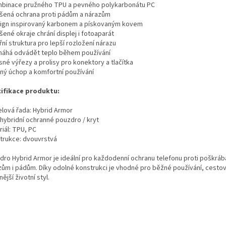
mbinace pružného TPU a pevného polykarbonátu PC
ýšená ochrana proti pádům a nárazům
sign inspirovaný karbonem a pískovaným kovem
šené okraje chrání displej i fotoaparát
třní struktura pro lepší rozložení nárazu
máhá odvádět teplo během používání
sné výřezy a prolisy pro konektory a tlačítka
vný úchop a komfortní používání
ifikace produktu:
lová řada: Hybrid Armor
 hybridní ochranné pouzdro / kryt
iál: TPU, PC
trukce: dvouvrstvá
dro Hybrid Armor je ideální pro každodenní ochranu telefonu proti poškráb
zům i pádům. Díky odolné konstrukci je vhodné pro běžné používání, cestová
nější životní styl.