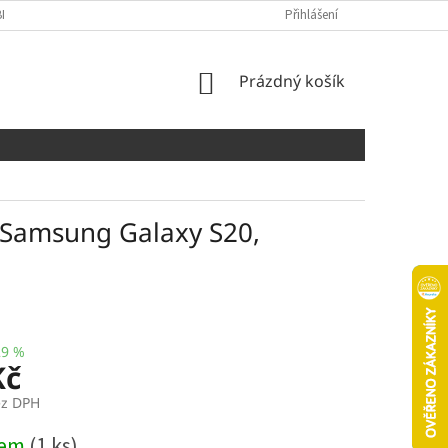
NÍCH ÚDAJŮ
COOKIES
Přihlášení
NÁKUPNÍ
Prázdný košík
KOŠÍK
 Samsung Galaxy S20,
29 %
Kč
ez DPH
dem
(1 ks)