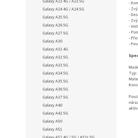
Galaxy A23 4G / A23 5G
- Ko
- Zv
Galaxy A24 4G / A24 5G
- De
Galaxy A25 5G
- Zvý
Galaxy A26 5G
- Vni
- Po
Galaxy A27 5G
- Pře
Galaxy A30
- Pe
Galaxy A32 4G
Spec
Galaxy A32 5G
Galaxy A33 5G
Mode
Galaxy A34 5G
Typ:
Mater
Galaxy A35 5G
Kons
Galaxy A36 5G
Pouz
Galaxy A37 5G
nára
Galaxy A40
aktiv
Galaxy A42 5G
Galaxy A50
Galaxy A51
Galaxy A52 4G / 5G / A52s 5G