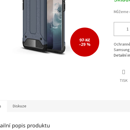
cena:
97 Kč
–29 %
Ochranné 
Samsung 
Detailní 
TISK
s
Diskuze
ailní popis produktu