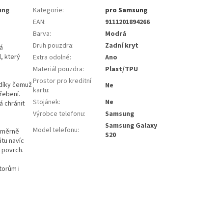
ung
Kategorie
:
pro Samsung
EAN
:
9111201894266
Barva
:
Modrá
Druh pouzdra
:
Zadní kryt
á
, který
Extra odolné
:
Ano
Materiál pouzdra
:
Plast/TPU
Prostor pro kreditní
díky čemuž
Ne
kartu
:
řebení.
Stojánek
:
Ne
á chránit
Výrobce telefonu
:
Samsung
Samsung Galaxy
Model telefonu
:
noměrně
S20
átu navíc
ý povrch.
torům i