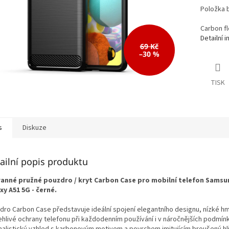
Položka 
Carbon fl
Detailní 
69 Kč
–30 %
TISK
s
Diskuze
ailní popis produktu
anné pružné pouzdro / kryt Carbon Case pro mobilní telefon Samsu
xy A51 5G - černé.
dro Carbon Case představuje ideální spojení elegantního designu, nízké hm
ehlivé ochrany telefonu při každodenním používání i v náročnějších podmín