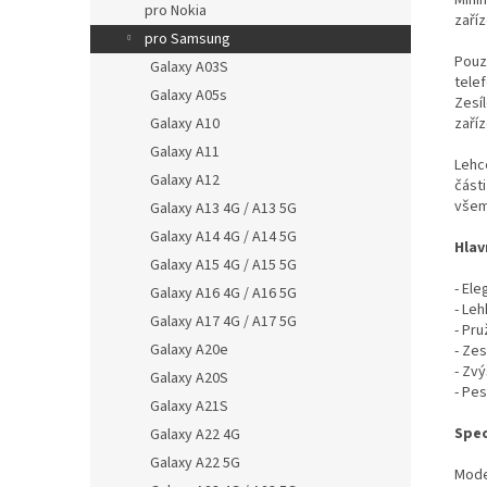
Mini
pro Nokia
zaří
pro Samsung
Pouz
Galaxy A03S
tele
Galaxy A05s
Zesíl
Galaxy A10
zaříz
Galaxy A11
Lehc
Galaxy A12
část
všem
Galaxy A13 4G / A13 5G
Galaxy A14 4G / A14 5G
Hlav
Galaxy A15 4G / A15 5G
- El
Galaxy A16 4G / A16 5G
- Le
Galaxy A17 4G / A17 5G
- Pr
Galaxy A20e
- Zes
- Zvý
Galaxy A20S
- Pes
Galaxy A21S
Spec
Galaxy A22 4G
Galaxy A22 5G
Mode