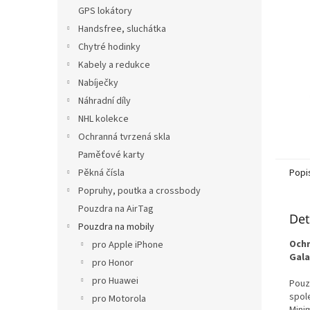
n
GPS lokátory
e
Handsfree, sluchátka
l
Chytré hodinky
Kabely a redukce
Nabíječky
Náhradní díly
NHL kolekce
Ochranná tvrzená skla
Paměťové karty
Pěkná čísla
Popi
Popruhy, poutka a crossbody
Pouzdra na AirTag
Det
Pouzdra na mobily
Ochr
pro Apple iPhone
Gala
pro Honor
pro Huawei
Pouz
spol
pro Motorola