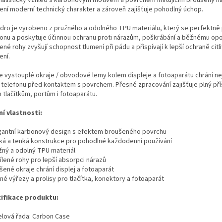
malistický vzhled s karbonovým motivem a povrchem imitujícím broušený hl
zení moderní technický charakter a zároveň zajišťuje pohodlný úchop.
dro je vyrobeno z pružného a odolného TPU materiálu, který se perfektně
fonu a poskytuje účinnou ochranu proti nárazům, poškrábání a běžnému opo
ené rohy zvyšují schopnost tlumení při pádu a přispívají k lepší ochraně citl
ení.
e vystouplé okraje / obvodové lemy kolem displeje a fotoaparátu chrání nej
i telefonu před kontaktem s povrchem. Přesné zpracování zajišťuje plný př
 tlačítkům, portům i fotoaparátu.
ní vlastnosti:
egantní karbonový design s efektem broušeného povrchu
hká a tenká konstrukce pro pohodlné každodenní používání
užný a odolný TPU materiál
ílené rohy pro lepší absorpci nárazů
šené okraje chrání displej a fotoaparát
né výřezy a prolisy pro tlačítka, konektory a fotoaparát
ifikace produktu:
lová řada: Carbon Case