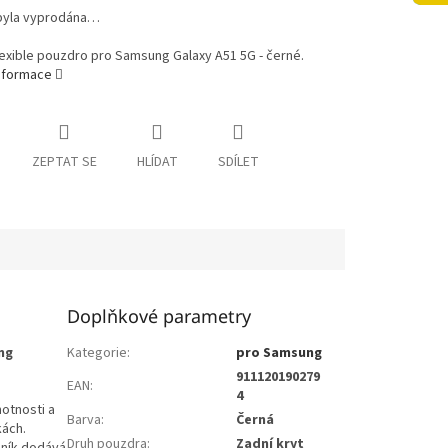
byla vyprodána…
exible pouzdro pro Samsung Galaxy A51 5G - černé.
informace
ZEPTAT SE
HLÍDAT
SDÍLET
Doplňkové parametry
ng
Kategorie
:
pro Samsung
911120190279
EAN
:
4
otnosti a
Barva
:
Černá
kách.
Druh pouzdra
:
Zadní kryt