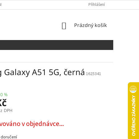
NÍCH ÚDAJŮ
COOKIES
Přihlášení
NÁKUPNÍ
Prázdný košík
KOŠÍK
 Galaxy A51 5G, černá
1625341
30 %
Kč
ez DPH
vováno v objednávce...
 doručení