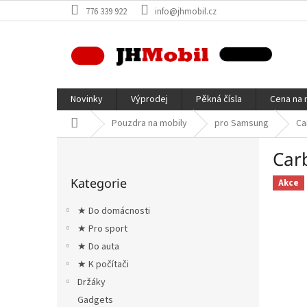
Přejít
776 339 922
info@jhmobil.cz
na
obsah
Novinky
Výprodej
Pěkná čísla
Cena na 
Domů
Pouzdra na mobily
pro Samsung
Ca
P
Car
o
Přeskočit
s
Kategorie
kategorie
Akce
t
r
★ Do domácnosti
a
★ Pro sport
n
★ Do auta
n
í
★ K počítači
p
Držáky
a
Gadgets