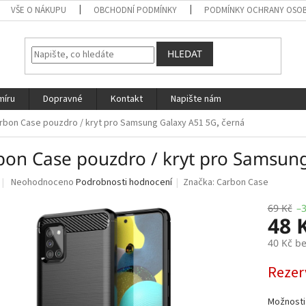
VŠE O NÁKUPU
OBCHODNÍ PODMÍNKY
PODMÍNKY OCHRANY OSOB
HLEDAT
míru
Dopravné
Kontakt
Napište nám
rbon Case pouzdro / kryt pro Samsung Galaxy A51 5G, černá
bon Case pouzdro / kryt pro Samsung
Průměrné
Neohodnoceno
Podrobnosti hodnocení
Značka:
Carbon Case
hodnocení
produktu
69 Kč
–
48 
je
0,0
40 Kč b
z
5
Měrná
Rezer
hvězdiček.
cena:
Možnosti