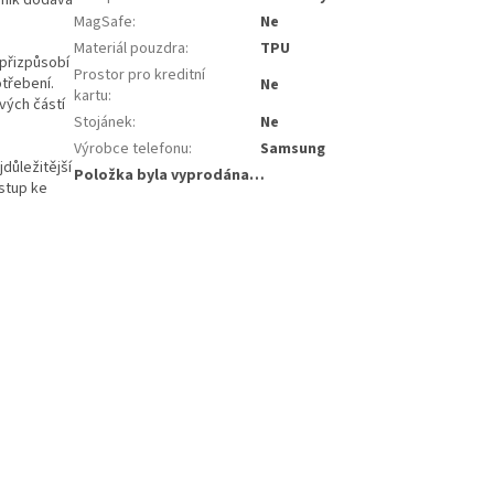
iník dodává
MagSafe
:
Ne
Materiál pouzdra
:
TPU
 přizpůsobí
Prostor pro kreditní
třebení.
Ne
kartu
:
ivých částí
Stojánek
:
Ne
Výrobce telefonu
:
Samsung
důležitější
Položka byla vyprodána…
ístup ke