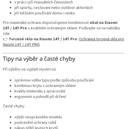
v práci i při manuálních činnostech
při sportu, cestování nebo outdoor aktivitách
při běžném používání doma i venku
Pro maximální ochranu doporučujeme kombinovat
obal na Xiaomi
14T / 14T Pro
s kvalitním ochranným sklem. Podívejte se na nabídku
zde:
👉
Tvrzené sklo na Xiaomi 14T / 14T Pro
:
Ochranná tvrzená skla pro
Xiaomi 14T / 14T PRO
Tipy na výběr a časté chyby
Při výběru se vyplatí myslet na:
správnou volbu typu podle způsobu používání
kombinaci krytu s ochranným sklem
kvalitu materiálu a zpracování
ergonomii a pohodlí při držení
Časté chyby:
výběr nesprávného modelu
podcenění ochrany rohů
nákup příliš levných krytů