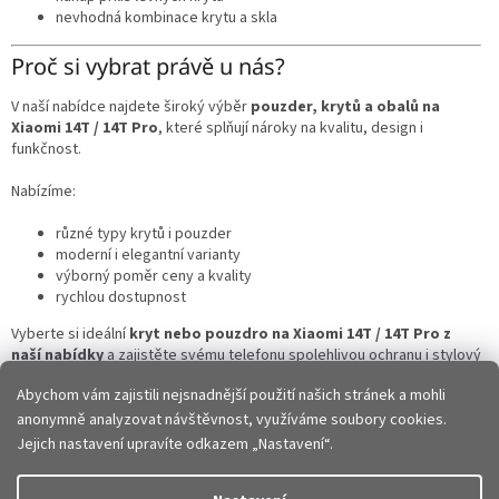
nevhodná kombinace krytu a skla
Proč si vybrat právě u nás?
V naší nabídce najdete široký výběr
pouzder, krytů a obalů na
Xiaomi 14T / 14T Pro
, které splňují nároky na kvalitu, design i
funkčnost.
Nabízíme:
různé typy krytů i pouzder
moderní i elegantní varianty
výborný poměr ceny a kvality
rychlou dostupnost
Vyberte si ideální
kryt nebo pouzdro na Xiaomi 14T / 14T Pro z
naší nabídky
a zajistěte svému telefonu spolehlivou ochranu i stylový
vzhled každý den.
Abychom vám zajistili nejsnadnější použití našich stránek a mohli
anonymně analyzovat návštěvnost, využíváme soubory cookies.
Z
Jejich nastavení upravíte odkazem „Nastavení“.
á
p
Vytvořil Shoptet