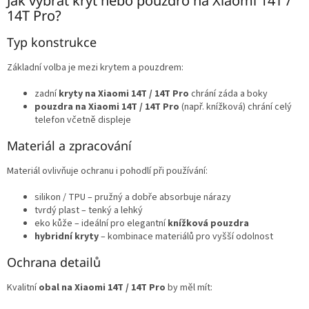
Jak vybrat kryt nebo pouzdro na Xiaomi 14T /
14T Pro?
Typ konstrukce
Základní volba je mezi krytem a pouzdrem:
zadní
kryty na Xiaomi 14T / 14T Pro
chrání záda a boky
pouzdra na Xiaomi 14T / 14T Pro
(např. knížková) chrání celý
telefon včetně displeje
Materiál a zpracování
Materiál ovlivňuje ochranu i pohodlí při používání:
silikon / TPU – pružný a dobře absorbuje nárazy
tvrdý plast – tenký a lehký
eko kůže – ideální pro elegantní
knížková pouzdra
hybridní kryty
– kombinace materiálů pro vyšší odolnost
Ochrana detailů
Kvalitní
obal na Xiaomi 14T / 14T Pro
by měl mít: