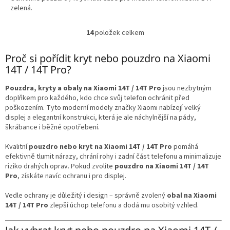
zelená.
14
položek celkem
O
v
l
Proč si pořídit kryt nebo pouzdro na Xiaomi
á
14T / 14T Pro?
d
a
Pouzdra, kryty a obaly na Xiaomi 14T / 14T Pro
jsou nezbytným
c
doplňkem pro každého, kdo chce svůj telefon ochránit před
í
poškozením. Tyto moderní modely značky Xiaomi nabízejí velký
p
displej a elegantní konstrukci, která je ale náchylnější na pády,
r
škrábance i běžné opotřebení.
v
k
Kvalitní
pouzdro nebo kryt na Xiaomi 14T / 14T Pro
pomáhá
y
efektivně tlumit nárazy, chrání rohy i zadní část telefonu a minimalizuje
v
riziko drahých oprav. Pokud zvolíte
pouzdro na Xiaomi 14T / 14T
ý
Pro
, získáte navíc ochranu i pro displej.
p
i
Vedle ochrany je důležitý i design – správně zvolený
obal na Xiaomi
s
14T / 14T Pro
zlepší úchop telefonu a dodá mu osobitý vzhled.
u