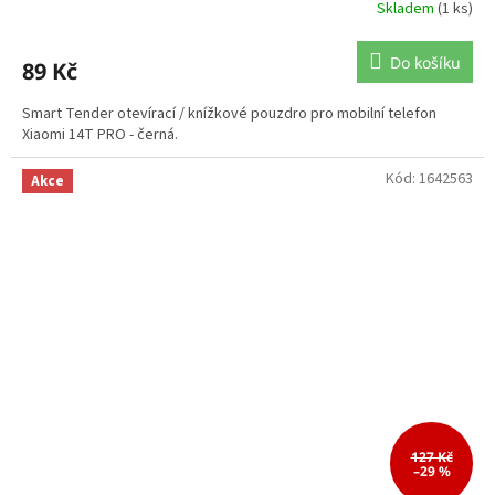
Skladem
(1 ks)
Do košíku
89 Kč
Smart Tender otevírací / knížkové pouzdro pro mobilní telefon
Xiaomi 14T PRO - černá.
Kód:
1642563
Akce
127 Kč
–29 %