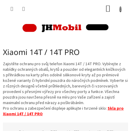
Přejít
NÁKUP
na
obsah
KOŠÍK
Xiaomi 14T / 14T PRO
Zajistěte ochranu pro svůj telefon Xiaomi 14T / 14T PRO. Vybírejte z
nabídky ochranných obalů, krytů a pouzder od elegantních knížkových
s přihrádkou na karty přes odolné silikonové kryty až po prémiové
kožené varianty či hybridní pouzdra do náročných podmínek. Vyberte si
z různých designů včetně průhledných, barevných či vzorovaných
provedení s přesnými výřezy pro všechny porty a funkce. Všechna
pouzdra jsou navržena přesně na míru pro Vaše zařízení a zajistí
maximalní ochranu před nárazy a poškrábáním.
Pro ochranu a zabezpečení displeje aplikujte i tvrzené sklo:
Skla pro
Xiaomi 14T / 14T PRO
Ř