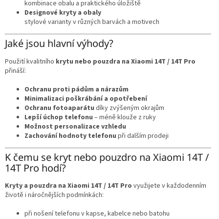
kombinace obalu a praktického úložiště
Designové kryty a obaly
stylové varianty v různých barvách a motivech
Jaké jsou hlavní výhody?
Použití kvalitního
krytu nebo pouzdra na Xiaomi 14T / 14T Pro
přináší:
Ochranu proti pádům a nárazům
Minimalizaci poškrábání a opotřebení
Ochranu fotoaparátu
díky zvýšeným okrajům
Lepší úchop telefonu
– méně klouže z ruky
Možnost personalizace vzhledu
Zachování hodnoty telefonu
při dalším prodeji
K čemu se kryt nebo pouzdro na Xiaomi 14T /
14T Pro hodí?
Kryty a pouzdra na Xiaomi 14T / 14T Pro
využijete v každodenním
životě i náročnějších podmínkách:
při nošení telefonu v kapse, kabelce nebo batohu