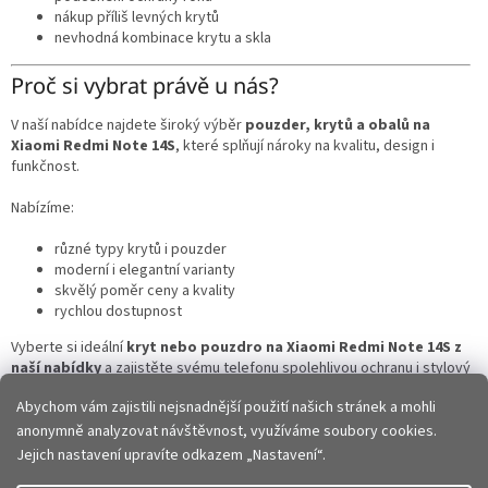
nákup příliš levných krytů
nevhodná kombinace krytu a skla
Proč si vybrat právě u nás?
V naší nabídce najdete široký výběr
pouzder, krytů a obalů na
Xiaomi Redmi Note 14S
, které splňují nároky na kvalitu, design i
funkčnost.
Nabízíme:
různé typy krytů i pouzder
moderní i elegantní varianty
skvělý poměr ceny a kvality
rychlou dostupnost
Vyberte si ideální
kryt nebo pouzdro na Xiaomi Redmi Note 14S z
naší nabídky
a zajistěte svému telefonu spolehlivou ochranu i stylový
vzhled každý den.
Abychom vám zajistili nejsnadnější použití našich stránek a mohli
anonymně analyzovat návštěvnost, využíváme soubory cookies.
Z
Jejich nastavení upravíte odkazem „Nastavení“.
á