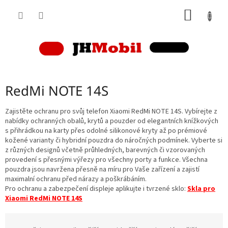
Přejít
NÁKUP
na
obsah
KOŠÍK
RedMi NOTE 14S
Zajistěte ochranu pro svůj telefon Xiaomi RedMi NOTE 14S. Vybírejte z
nabídky ochranných obalů, krytů a pouzder od elegantních knížkových
s přihrádkou na karty přes odolné silikonové kryty až po prémiové
kožené varianty či hybridní pouzdra do náročných podmínek. Vyberte si
z různých designů včetně průhledných, barevných či vzorovaných
provedení s přesnými výřezy pro všechny porty a funkce. Všechna
pouzdra jsou navržena přesně na míru pro Vaše zařízení a zajistí
maximalní ochranu před nárazy a poškrábáním.
Pro ochranu a zabezpečení displeje aplikujte i tvrzené sklo:
Skla pro
Xiaomi RedMi NOTE 14S
Ř