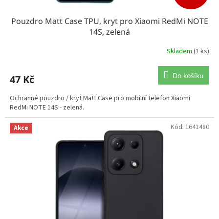
Pouzdro Matt Case TPU, kryt pro Xiaomi RedMi NOTE
14S, zelená
Skladem
(1 ks)
Do košíku
47 Kč
Ochranné pouzdro / kryt Matt Case pro mobilní telefon Xiaomi
RedMi NOTE 14S - zelená.
Kód:
1641480
Akce