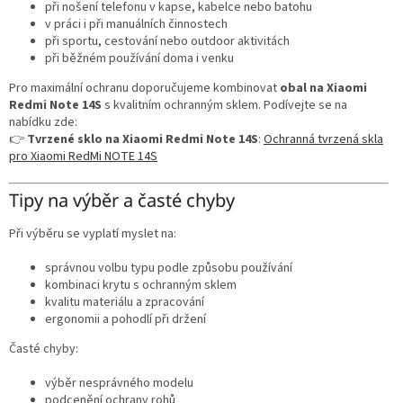
při nošení telefonu v kapse, kabelce nebo batohu
v práci i při manuálních činnostech
při sportu, cestování nebo outdoor aktivitách
při běžném používání doma i venku
Pro maximální ochranu doporučujeme kombinovat
obal na Xiaomi
Redmi Note 14S
s kvalitním ochranným sklem. Podívejte se na
nabídku zde:
👉
Tvrzené sklo na Xiaomi Redmi Note 14S
:
Ochranná tvrzená skla
pro Xiaomi RedMi NOTE 14S
Tipy na výběr a časté chyby
Při výběru se vyplatí myslet na:
správnou volbu typu podle způsobu používání
kombinaci krytu s ochranným sklem
kvalitu materiálu a zpracování
ergonomii a pohodlí při držení
Časté chyby:
výběr nesprávného modelu
podcenění ochrany rohů