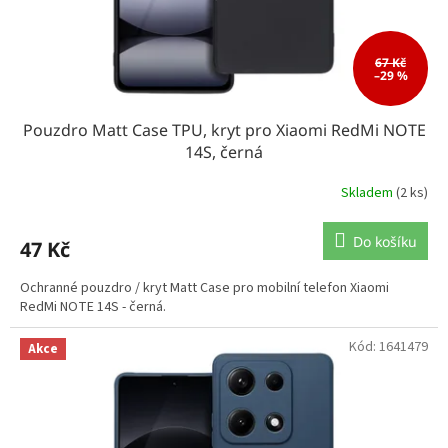
67 Kč
–29 %
Pouzdro Matt Case TPU, kryt pro Xiaomi RedMi NOTE
14S, černá
Skladem
(2 ks)
Do košíku
47 Kč
Ochranné pouzdro / kryt Matt Case pro mobilní telefon Xiaomi
RedMi NOTE 14S - černá.
Kód:
1641479
Akce