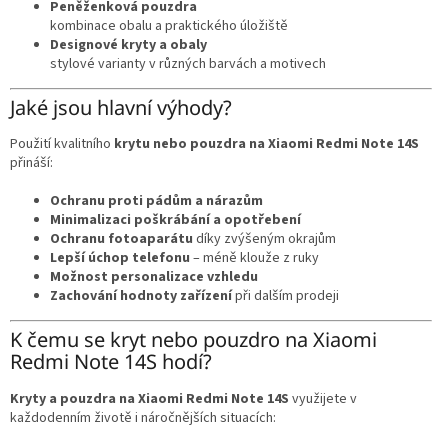
Peněženková pouzdra
kombinace obalu a praktického úložiště
Designové kryty a obaly
stylové varianty v různých barvách a motivech
Jaké jsou hlavní výhody?
Použití kvalitního
krytu nebo pouzdra na Xiaomi Redmi Note 14S
přináší:
Ochranu proti pádům a nárazům
Minimalizaci poškrábání a opotřebení
Ochranu fotoaparátu
díky zvýšeným okrajům
Lepší úchop telefonu
– méně klouže z ruky
Možnost personalizace vzhledu
Zachování hodnoty zařízení
při dalším prodeji
K čemu se kryt nebo pouzdro na Xiaomi
Redmi Note 14S hodí?
Kryty a pouzdra na Xiaomi Redmi Note 14S
využijete v
každodenním životě i náročnějších situacích: