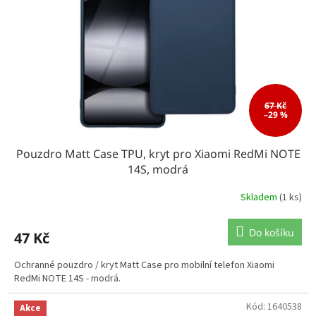
67 Kč
–29 %
Pouzdro Matt Case TPU, kryt pro Xiaomi RedMi NOTE
14S, modrá
Skladem
(1 ks)
Do košíku
47 Kč
Ochranné pouzdro / kryt Matt Case pro mobilní telefon Xiaomi
RedMi NOTE 14S - modrá.
Kód:
1640538
Akce