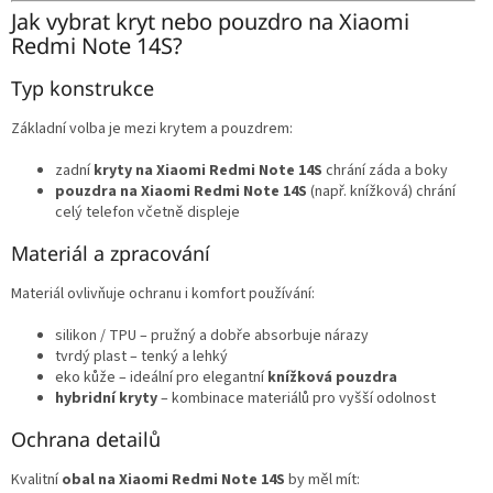
Jak vybrat kryt nebo pouzdro na Xiaomi
Redmi Note 14S?
Typ konstrukce
Základní volba je mezi krytem a pouzdrem:
zadní
kryty na Xiaomi Redmi Note 14S
chrání záda a boky
pouzdra na Xiaomi Redmi Note 14S
(např. knížková) chrání
celý telefon včetně displeje
Materiál a zpracování
Materiál ovlivňuje ochranu i komfort používání:
silikon / TPU – pružný a dobře absorbuje nárazy
tvrdý plast – tenký a lehký
eko kůže – ideální pro elegantní
knížková pouzdra
hybridní kryty
– kombinace materiálů pro vyšší odolnost
Ochrana detailů
Kvalitní
obal na Xiaomi Redmi Note 14S
by měl mít: