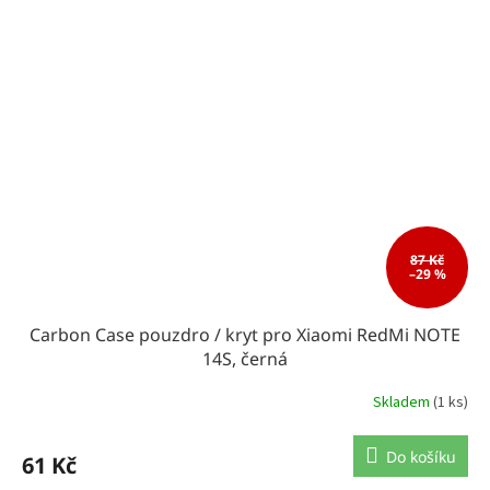
87 Kč
–29 %
Carbon Case pouzdro / kryt pro Xiaomi RedMi NOTE
14S, černá
Skladem
(1 ks)
Do košíku
61 Kč