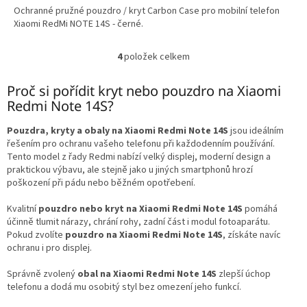
Ochranné pružné pouzdro / kryt Carbon Case pro mobilní telefon
Xiaomi RedMi NOTE 14S - černé.
4
položek celkem
O
v
l
Proč si pořídit kryt nebo pouzdro na Xiaomi
á
Redmi Note 14S?
d
a
Pouzdra, kryty a obaly na Xiaomi Redmi Note 14S
jsou ideálním
c
řešením pro ochranu vašeho telefonu při každodenním používání.
í
Tento model z řady Redmi nabízí velký displej, moderní design a
p
praktickou výbavu, ale stejně jako u jiných smartphonů hrozí
r
poškození při pádu nebo běžném opotřebení.
v
k
Kvalitní
pouzdro nebo kryt na Xiaomi Redmi Note 14S
pomáhá
y
účinně tlumit nárazy, chrání rohy, zadní část i modul fotoaparátu.
v
Pokud zvolíte
pouzdro na Xiaomi Redmi Note 14S
, získáte navíc
ý
ochranu i pro displej.
p
i
Správně zvolený
obal na Xiaomi Redmi Note 14S
zlepší úchop
s
telefonu a dodá mu osobitý styl bez omezení jeho funkcí.
u