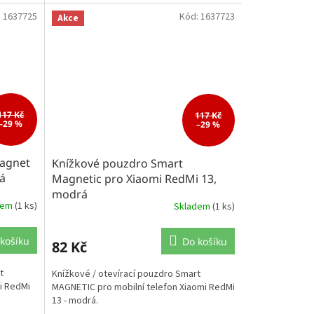
:
1637725
Kód:
1637723
Akce
117 Kč
117 Kč
–29 %
–29 %
agnet
Knížkové pouzdro Smart
á
Magnetic pro Xiaomi RedMi 13,
modrá
dem
(1 ks)
Skladem
(1 ks)
košíku
Do košíku
82 Kč
t
Knížkové / otevírací pouzdro Smart
i RedMi
MAGNETIC pro mobilní telefon Xiaomi RedMi
13 - modrá.