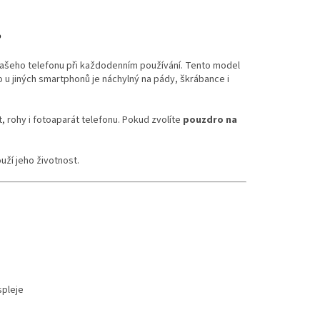
?
vašeho telefonu při každodenním používání. Tento model
ko u jiných smartphonů je náchylný na pády, škrábance i
, rohy i fotoaparát telefonu. Pokud zvolíte
pouzdro na
uží jeho životnost.
spleje