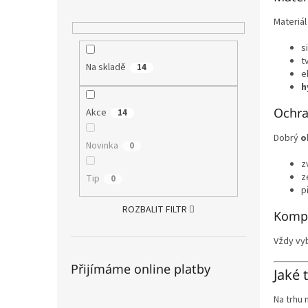
Materiál 
s
t
Na skladě
14
e
h
Ochra
Akce
14
Dobrý
o
Novinka
0
z
z
Tip
0
p
ROZBALIT FILTR
Kompa
Vždy vy
Přijímáme online platby
Jaké 
Na trhu 