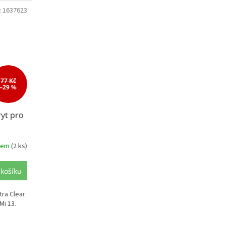
:
1637623
77 Kč
–29 %
ryt pro
dem
(2 ks)
 košíku
tra Clear
Mi 13.