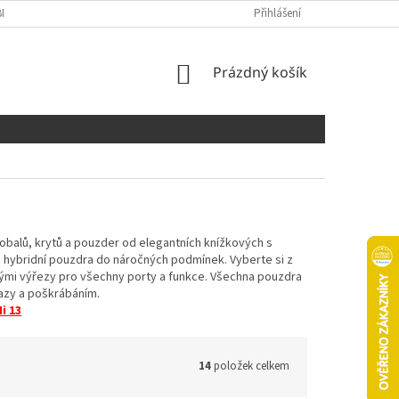
NÍCH ÚDAJŮ
COOKIES
Přihlášení
NÁKUPNÍ
Prázdný košík
KOŠÍK
 obalů, krytů a pouzder od elegantních knížkových s
i hybridní pouzdra do náročných podmínek. Vyberte si z
ými výřezy pro všechny porty a funkce. Všechna pouzdra
razy a poškrábáním.
i 13
14
položek celkem