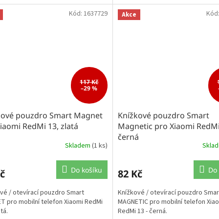
Kód:
1637729
Kód
Akce
117 Kč
–29 %
kové pouzdro Smart Magnet
Knížkové pouzdro Smart
iaomi RedMi 13, zlatá
Magnetic pro Xiaomi RedMi
černá
Skladem
(1 ks)
Skla
Do košíku
Do 
č
82 Kč
vé / otevírací pouzdro Smart
Knížkové / otevírací pouzdro Smar
 pro mobilní telefon Xiaomi RedMi
MAGNETIC pro mobilní telefon Xia
atá.
RedMi 13 - černá.