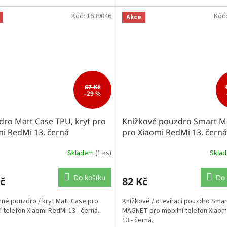
Kód:
1639046
Kód
Akce
67 Kč
–29 %
dro Matt Case TPU, kryt pro
Knížkové pouzdro Smart M
i RedMi 13, černá
pro Xiaomi RedMi 13, černá
Skladem
(1 ks)
Skla
Do košíku
Do 
č
82 Kč
né pouzdro / kryt Matt Case pro
Knížkové / otevírací pouzdro Smar
í telefon Xiaomi RedMi 13 - černá.
MAGNET pro mobilní telefon Xiaom
13 - černá.