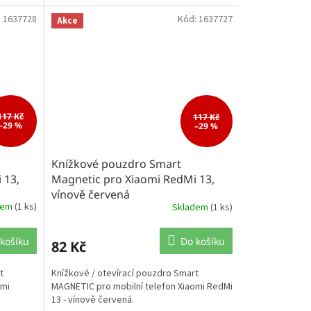
:
1637728
Kód:
1637727
Akce
117 Kč
117 Kč
–29 %
–29 %
Knížkové pouzdro Smart
 13,
Magnetic pro Xiaomi RedMi 13,
vínově červená
dem
(1 ks)
Skladem
(1 ks)
košíku
Do košíku
82 Kč
t
Knížkové / otevírací pouzdro Smart
omi
MAGNETIC pro mobilní telefon Xiaomi RedMi
13 - vínově červená.