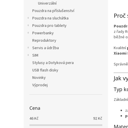
Univerzální
Pouzdra na příslušenství
Proč 
Pouzdra na sluchátka
Pouzdra pro tablety
Pouzdra
z řady R
Powerbanky
běžné o
Reproduktory
Kvalitní
Servis a údržba
Xiaomi 
SIM
Stylusy a Dotyková pera
Správně
USB flash disky
Jak v
Novinky
Výprodej
Typ k
Základní
Cena
z
p
46
Kč
92
Kč
Mater