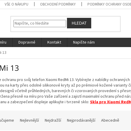
VŠE O NÁKUPU
OBCHODNÍ PODMÍNKY
PODMÍNKY OCHRANY OSOB
HLEDAT
míru
Dopravné
Kontakt
Napište nám
i 13
Mi 13
e ochranu pro svůj telefon Xiaomi RedMi 13. Vybírejte z nabídky ochranných
ou na karty přes odolné silikonové kryty až po prémiové kožené varianty č
 designů včetně průhledných, barevných či vzorovaných provedení s přesn
ržena přesně na míru pro Vaše zařízení a zajistí maximalní ochranu před ná
anu a zabezpečení displeje aplikujte i tvrzené sklo:
Skla pro Xiaomi RedM
učujeme
Nejlevnější
Nejdražší
Nejprodávanější
Abecedně