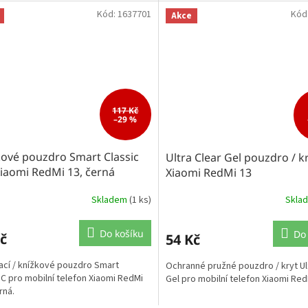
Kód:
1637701
Kód
Akce
117 Kč
–29 %
kové pouzdro Smart Classic
Ultra Clear Gel pouzdro / k
iaomi RedMi 13, černá
Xiaomi RedMi 13
Skladem
(1 ks)
Skla
Do košíku
Do
č
54 Kč
ací / knížkové pouzdro Smart
Ochranné pružné pouzdro / kryt Ul
C pro mobilní telefon Xiaomi RedMi
Gel pro mobilní telefon Xiaomi Red
rná.