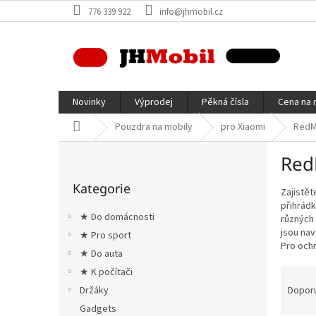
Přejít
776 339 922
info@jhmobil.cz
na
obsah
Novinky
Výprodej
Pěkná čísla
Cena na 
Domů
Pouzdra na mobily
pro Xiaomi
RedM
P
Red
o
Přeskočit
s
Kategorie
kategorie
Zajistět
t
přihrádk
r
★ Do domácnosti
různých
a
jsou nav
★ Pro sport
n
Pro ochr
★ Do auta
n
í
Ř
★ K počítači
p
a
Dopor
Držáky
a
z
Gadgets