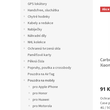
n
e
GPS lokátory
V
e
n
Akce
Handsfree, sluchátka
ý
l
í
p
p
Chytré hodinky
i
r
Kabely a redukce
s
o
Nabíječky
p
d
Náhradní díly
r
u
NHL kolekce
o
k
Ochranná tvrzená skla
d
t
u
ů
Paměťové karty
Carbo
k
Pěkná čísla
Xiaom
t
Popruhy, poutka a crossbody
ů
Pouzdra na AirTag
Pouzdra na mobily
pro Apple iPhone
91 K
pro Honor
Ochran
pro Huawei
Case p
pro Motorola
4G / 5G