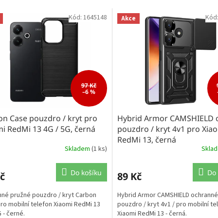
Kód:
1645148
Kód
Akce
97 Kč
–6 %
n Case pouzdro / kryt pro
Hybrid Armor CAMSHIELD 
i RedMi 13 4G / 5G, černá
pouzdro / kryt 4v1 pro Xia
RedMi 13, černá
Skladem
(1 ks)
Skla
Do košíku
Do 
č
89 Kč
né pružné pouzdro / kryt Carbon
Hybrid Armor CAMSHIELD ochranné
ro mobilní telefon Xiaomi RedMi 13
pouzdro / kryt 4v1 / pro mobilní te
 - černé.
Xiaomi RedMi 13 - černá.