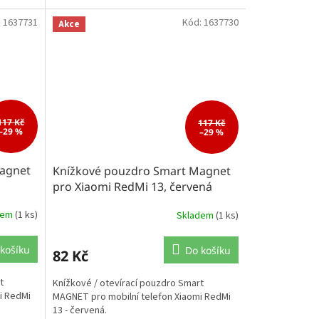
:
1637731
Kód:
1637730
Akce
117 Kč
117 Kč
–29 %
–29 %
agnet
Knížkové pouzdro Smart Magnet
pro Xiaomi RedMi 13, červená
dem
(1 ks)
Skladem
(1 ks)
košíku
Do košíku
82 Kč
t
Knížkové / otevírací pouzdro Smart
i RedMi
MAGNET pro mobilní telefon Xiaomi RedMi
13 - červená.