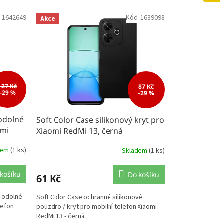
:
1642649
Kód:
1639098
Akce
127 Kč
87 Kč
–29 %
–29 %
odolné
Soft Color Case silikonový kryt pro
omi
Xiaomi RedMi 13, černá
dem
(1 ks)
Skladem
(1 ks)
košíku
Do košíku
61 Kč
 odolné
Soft Color Case ochranné silikonové
lefon
pouzdro / kryt pro mobilní telefon Xiaomi
RedMi 13 - černá.