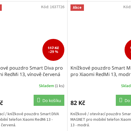
Kód:
1637726
Kód
Akce
117 Kč
–29 %
kové pouzdro Smart Diva pro
Knížkové pouzdro Smart M
i RedMi 13, vínově červená
pro Xiaomi RedMi 13, modr
Skladem
(1 ks)
Skla
Do košíku
Do 
č
82 Kč
ací / knížkové pouzdro Smart DIVA
Knížkové / otevírací pouzdro Smar
bilní telefon Xiaomi RedMi 13 -
MAGNET pro mobilní telefon Xiaom
 červená.
13 - modrá.