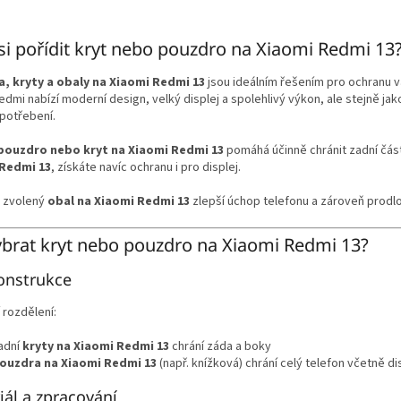
O
v
si pořídit kryt nebo pouzdro na Xiaomi Redmi 13
l
á
, kryty a obaly na Xiaomi Redmi 13
jsou ideálním řešením pro ochranu 
d
edmi nabízí moderní design, velký displej a spolehlivý výkon, ale stejně ja
a
potřebení.
c
í
pouzdro nebo kryt na Xiaomi Redmi 13
pomáhá účinně chránit zadní část
p
Redmi 13
, získáte navíc ochranu i pro displej.
r
v
 zvolený
obal na Xiaomi Redmi 13
zlepší úchop telefonu a zároveň prodlo
k
y
v
ybrat kryt nebo pouzdro na Xiaomi Redmi 13?
ý
p
onstrukce
i
s
 rozdělení:
u
adní
kryty na Xiaomi Redmi 13
chrání záda a boky
ouzdra na Xiaomi Redmi 13
(např. knížková) chrání celý telefon včetně di
iál a zpracování