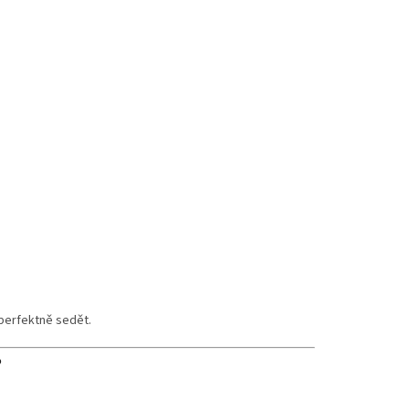
perfektně sedět.
?