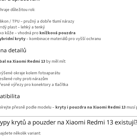
hraje důležitou roli:
ilikon / TPU – pružný a dobře tlumí nárazy
vrdý plast – lehký a tenký
ko kůže – vhodná pro
knížková pouzdra
ybridní kryty
– kombinace materiálů pro vyšší ochranu
na detailů
bal na Xiaomi Redmi 13
by měl mít:
výšené okraje kolem fotoaparátu
esílené rohy proti nárazům
řesné výřezy pro konektory a tlačítka
tibilita
bírejte přesně podle modelu –
kryty i pouzdra na Xiaomi Redmi 13
musí 
typy krytů a pouzder na Xiaomi Redmi 13 existují
najdete několik variant: