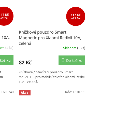
117 Kč
117 Kč
–29 %
–29 %
Knížkové pouzdro Smart
 10A,
Magnetic pro Xiaomi RedMi 10A,
zelená
dem
(1 ks)
Skladem
(1 ks)
košíku
Do košíku
82 Kč
t
Knížkové / otevírací pouzdro Smart
omi
MAGNETIC pro mobilní telefon Xiaomi RedMi
10A - zelená.
:
1630740
Kód:
1630739
Akce