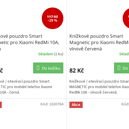
117 Kč
–29 %
kové pouzdro Smart
Knížkové pouzdro Smart
etic pro Xiaomi RedMi 10A,
Magnetic pro Xiaomi RedMi
á
vínově červená
Skladem
(1 ks)
Skla
Do košíku
Do 
č
82 Kč
vé / otevírací pouzdro Smart
Knížkové / otevírací pouzdro Smar
IC pro mobilní telefon Xiaomi
MAGNETIC pro mobilní telefon Xia
10A - černá.
RedMi 10A - vínově červená.
Kód:
1630764
Kód
Akce