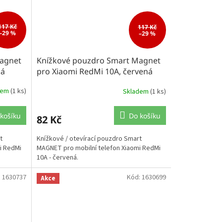
117 Kč
117 Kč
–29 %
–29 %
agnet
Knížkové pouzdro Smart Magnet
ná
pro Xiaomi RedMi 10A, červená
dem
(1 ks)
Skladem
(1 ks)
košíku
Do košíku
82 Kč
t
Knížkové / otevírací pouzdro Smart
i RedMi
MAGNET pro mobilní telefon Xiaomi RedMi
10A - červená.
:
1630737
Kód:
1630699
Akce