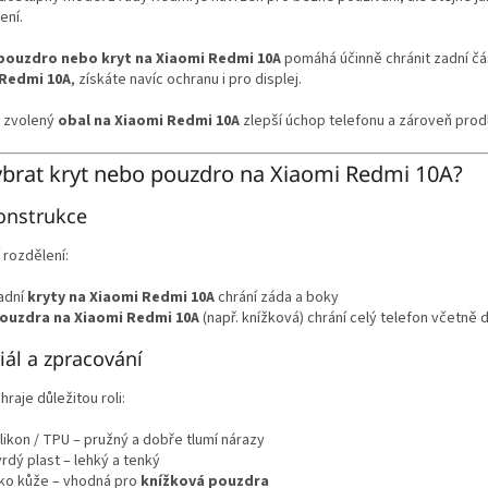
a
ení.
c
í
pouzdro nebo kryt na Xiaomi Redmi 10A
pomáhá účinně chránit zadní čás
p
 Redmi 10A
, získáte navíc ochranu i pro displej.
r
v
 zvolený
obal na Xiaomi Redmi 10A
zlepší úchop telefonu a zároveň prodl
k
y
v
ybrat kryt nebo pouzdro na Xiaomi Redmi 10A?
ý
p
onstrukce
i
s
 rozdělení:
u
adní
kryty na Xiaomi Redmi 10A
chrání záda a boky
ouzdra na Xiaomi Redmi 10A
(např. knížková) chrání celý telefon včetně d
iál a zpracování
hraje důležitou roli:
ilikon / TPU – pružný a dobře tlumí nárazy
vrdý plast – lehký a tenký
ko kůže – vhodná pro
knížková pouzdra