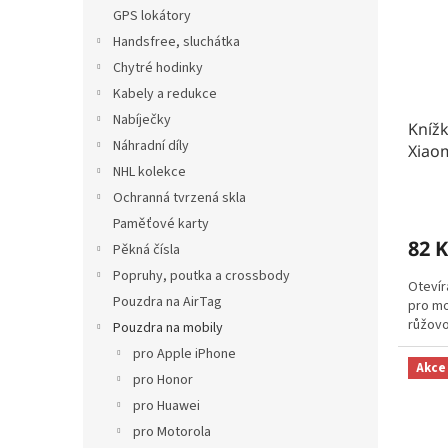
s
o
n
GPS lokátory
p
d
e
r
u
Handsfree, sluchátka
l
o
k
Chytré hodinky
d
t
Kabely a redukce
u
ů
Nabíječky
Kníž
k
Náhradní díly
Xiaom
t
NHL kolekce
ů
Ochranná tvrzená skla
Paměťové karty
82 K
Pěkná čísla
Popruhy, poutka a crossbody
Otevír
Pouzdra na AirTag
pro mo
růžovo
Pouzdra na mobily
pro Apple iPhone
Akce
pro Honor
pro Huawei
pro Motorola