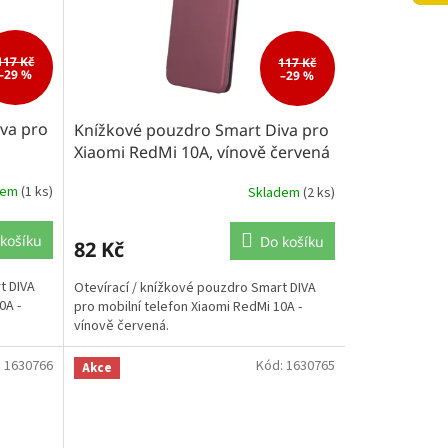
117 Kč
117 Kč
–29 %
–29 %
va pro
Knížkové pouzdro Smart Diva pro
Xiaomi RedMi 10A, vínově červená
dem
(1 ks)
Skladem
(2 ks)
košíku
Do košíku
82 Kč
t DIVA
Otevírací / knížkové pouzdro Smart DIVA
0A -
pro mobilní telefon Xiaomi RedMi 10A -
vínově červená.
:
1630766
Kód:
1630765
Akce