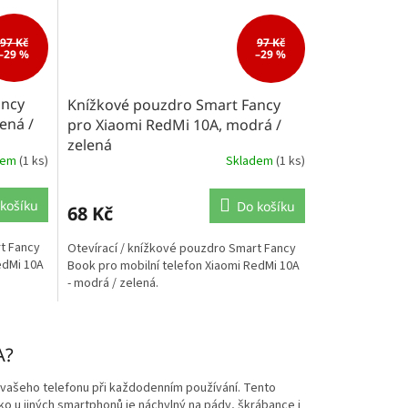
97 Kč
97 Kč
–29 %
–29 %
ancy
Knížkové pouzdro Smart Fancy
ená /
pro Xiaomi RedMi 10A, modrá /
zelená
dem
(1 ks)
Skladem
(1 ks)
košíku
Do košíku
68 Kč
rt Fancy
Otevírací / knížkové pouzdro Smart Fancy
edMi 10A
Book pro mobilní telefon Xiaomi RedMi 10A
- modrá / zelená.
A?
 vašeho telefonu při každodenním používání. Tento
o u jiných smartphonů je náchylný na pády, škrábance i