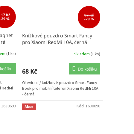
117 Kč
97 Kč
–29 %
–29 %
agnet
Knížkové pouzdro Smart Fancy
drá
pro Xiaomi RedMi 10A, černá
dem
(1 ks)
Skladem
(1 ks)
košíku
Do košíku
68 Kč
t
Otevírací / knížkové pouzdro Smart Fancy
i RedMi
Book pro mobilní telefon Xiaomi RedMi 10A
- černá.
:
1630693
Kód:
1630690
Akce