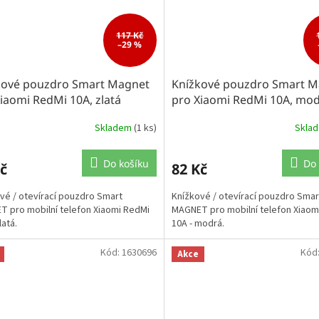
117 Kč
–29 %
kové pouzdro Smart Magnet
Knížkové pouzdro Smart M
iaomi RedMi 10A, zlatá
pro Xiaomi RedMi 10A, mo
Skladem
(1 ks)
Skla
Do košíku
Do 
č
82 Kč
vé / otevírací pouzdro Smart
Knížkové / otevírací pouzdro Smar
 pro mobilní telefon Xiaomi RedMi
MAGNET pro mobilní telefon Xiaom
latá.
10A - modrá.
Kód:
1630696
Kód
Akce