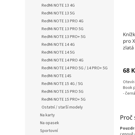
RedMi NOTE 13 4G
RedMi NOTE 13 5G
RedMi NOTE 13 PRO 4G
RedMi NOTE 13 PRO 5G
Kníž
RedMi NOTE 13 PRO+ 5G
pro X
RedMi NOTE 14 4G
zlatá
RedMi NOTE 14 5G
RedMi NOTE 14 PRO 4G
RedMi NOTE 14 PRO 5G / 14 PRO+ 5G
68 K
RedMi NOTE 14S
Otevír
RedMi NOTE 15 4G / 5G
Book p
RedMi NOTE 15 PRO 5G
- černá
RedMi NOTE 15 PRO+ 5G
Ostatní / starší modely
Na karty
Proč 
Na opasek
Pouzdra
Sportovní
cenově d