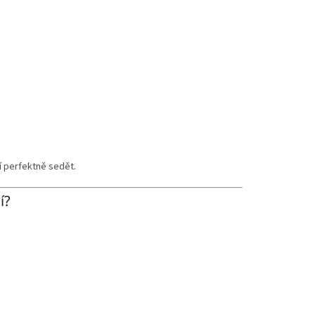
 perfektně sedět.
í?