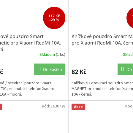
117 Kč
–29 %
kové pouzdro Smart
Knížkové pouzdro Smart M
etic pro Xiaomi RedMi 10A,
pro Xiaomi RedMi 10A, čer
rá
Skladem
(1 ks)
Skla
Do košíku
Do 
č
82 Kč
vé / otevírací pouzdro Smart
Knížkové / otevírací pouzdro Smar
IC pro mobilní telefon Xiaomi
MAGNET pro mobilní telefon Xiaom
10A - modrá.
10A - černá.
Kód:
1630738
Kód
Akce