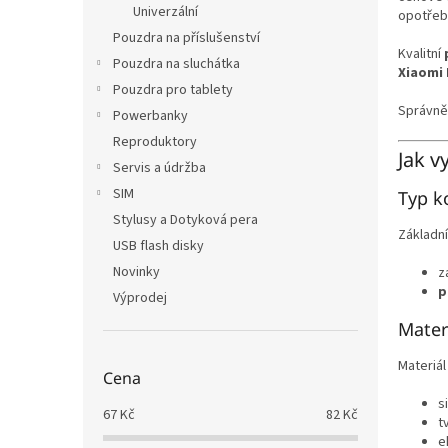
Univerzální
opotřeb
Pouzdra na příslušenství
Kvalitní
Pouzdra na sluchátka
Xiaomi
Pouzdra pro tablety
Správně
Powerbanky
Reproduktory
Jak v
Servis a údržba
SIM
Typ k
Stylusy a Dotyková pera
Základní
USB flash disky
Novinky
z
p
Výprodej
Mater
Materiál 
Cena
s
67
Kč
82
Kč
t
e