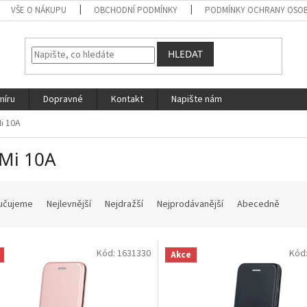
VŠE O NÁKUPU
OBCHODNÍ PODMÍNKY
PODMÍNKY OCHRANY OSOB
HLEDAT
míru
Dopravné
Kontakt
Napište nám
i 10A
Mi 10A
učujeme
Nejlevnější
Nejdražší
Nejprodávanější
Abecedně
Kód:
1631330
Kód
Akce