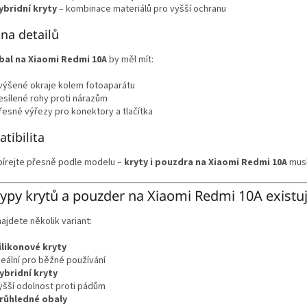
ybridní kryty
– kombinace materiálů pro vyšší ochranu
na detailů
bal na Xiaomi Redmi 10A
by měl mít:
výšené okraje kolem fotoaparátu
esílené rohy proti nárazům
řesné výřezy pro konektory a tlačítka
tibilita
bírejte přesně podle modelu –
kryty i pouzdra na Xiaomi Redmi 10A
musí
typy krytů a pouzder na Xiaomi Redmi 10A existuj
najdete několik variant:
ilikonové kryty
deální pro běžné používání
ybridní kryty
yšší odolnost proti pádům
růhledné obaly