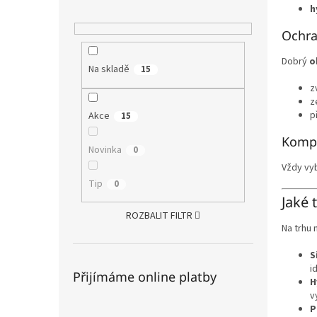
h
Ochra
Dobrý
o
Na skladě
15
z
z
p
Akce
15
Kompa
Novinka
0
Vždy vy
Tip
0
Jaké 
ROZBALIT FILTR
Na trhu 
S
i
Přijímáme online platby
H
v
P