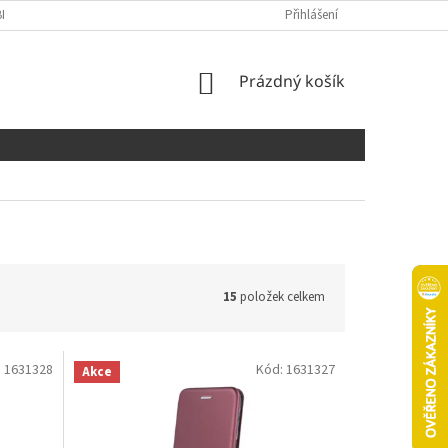
NÍCH ÚDAJŮ
COOKIES
Přihlášení
NÁKUPNÍ
Prázdný košík
KOŠÍK
15
položek celkem
:
1631328
Kód:
1631327
Akce