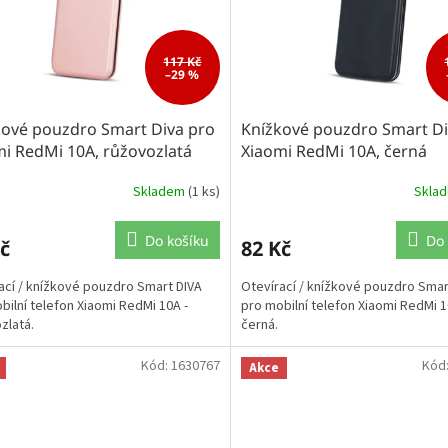
117 Kč
–29 %
kové pouzdro Smart Diva pro
Knížkové pouzdro Smart Di
i RedMi 10A, růžovozlatá
Xiaomi RedMi 10A, černá
Skladem
(1 ks)
Skla
Do košíku
Do 
č
82 Kč
ací / knížkové pouzdro Smart DIVA
Otevírací / knížkové pouzdro Smar
bilní telefon Xiaomi RedMi 10A -
pro mobilní telefon Xiaomi RedMi 1
zlatá.
černá.
Kód:
1630767
Kód
Akce