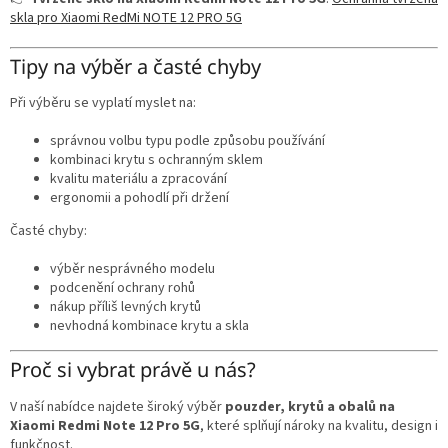
skla pro Xiaomi RedMi NOTE 12 PRO 5G
Tipy na výběr a časté chyby
Při výběru se vyplatí myslet na:
správnou volbu typu podle způsobu používání
kombinaci krytu s ochranným sklem
kvalitu materiálu a zpracování
ergonomii a pohodlí při držení
Časté chyby:
výběr nesprávného modelu
podcenění ochrany rohů
nákup příliš levných krytů
nevhodná kombinace krytu a skla
Proč si vybrat právě u nás?
V naší nabídce najdete široký výběr
pouzder, krytů a obalů na
Xiaomi Redmi Note 12 Pro 5G
, které splňují nároky na kvalitu, design i
funkčnost.