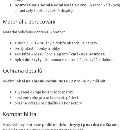
pouzdra na Xiaomi Redmi Note 12 Pro 5G
(např. knížková)
chrání celý telefon včetně displeje
Materiál a zpracování
Materiál ovlivňuje ochranu i komfort:
silikon / TPU – pružný a dobře absorbuje nárazy
tvrdý plast – tenký a lehký
eko kůže – ideální pro elegantní
knížková pouzdra
hybridní kryty
– kombinace materiálů pro vyšší odolnost
Ochrana detailů
Kvalitní
obal na Xiaomi Redmi Note 12 Pro 5G
by měl mít:
zvýšené okraje kolem fotoaparátu
zesílené rohy pro ochranu při pádech
přesné výřezy pro tlačítka a konektory
Kompatibilita
Vždy vybírejte přesně podle modelu –
kryty i pouzdra na Xiaomi