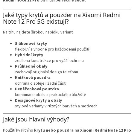
Redmi Note 12 Pro 5G
musí perfektně sedět.
Jaké typy krytů a pouzder na Xiaomi Redmi
Note 12 Pro 5G existují?
Na trhu najdete širokou nabídku variant:
Silikonové kryty
flexibilní a vhodné pro každodenní použití
Hybridní kryty
zesílená konstrukce pro vyšší ochranu
Průhledné obaly
zachovají originální design telefonu
Knížková pouzdra
ochrana displeje i zadní části
Peněženková pouzdra
kombinace obalu a praktického úložiště
Designové kryty a obaly
stylové varianty v různých barvách a motivech
Jaké jsou hlavní výhody?
Použití kvalitního
krytu nebo pouzdra na Xiaomi Redmi Note 12 Pro