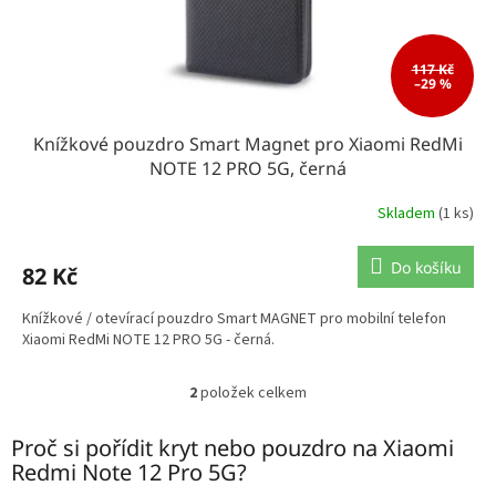
117 Kč
–29 %
Knížkové pouzdro Smart Magnet pro Xiaomi RedMi
NOTE 12 PRO 5G, černá
Skladem
(1 ks)
Do košíku
82 Kč
Knížkové / otevírací pouzdro Smart MAGNET pro mobilní telefon
Xiaomi RedMi NOTE 12 PRO 5G - černá.
2
položek celkem
O
v
l
Proč si pořídit kryt nebo pouzdro na Xiaomi
á
Redmi Note 12 Pro 5G?
d