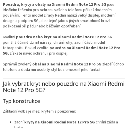
a
Pouzdra, kryty a obaly na Xiaomi Redmi Note 12 Pro 5G
jsou
c
ideálním řešením pro ochranu vašeho telefonu při každodenním
í
používání. Tento model z řady Redmi nabízí velký displej, moderní
p
design a podporu 5G, ale stejně jako u jiných smartphonů hrozí
r
poškození při pádu nebo běžném opotřebení.
v
k
Kvalitní
pouzdro nebo kryt na Xiaomi Redmi Note 12 Pro 5G
y
pomáhá účinně tlumit nárazy, chrání rohy, zadní část i modul
v
fotoaparátu. Pokud zvolíte
pouzdro na Xiaomi Redmi Note 12 Pro
ý
5G
, získáte navíc ochranu i pro displej.
p
i
Správně zvolený
obal na Xiaomi Redmi Note 12 Pro 5G
zlepší úchop
s
telefonu a dodá mu osobitý styl bez omezení jeho funkcí.
u
Jak vybrat kryt nebo pouzdro na Xiaomi Redmi
Note 12 Pro 5G?
Typ konstrukce
Základní volba je mezi krytem a pouzdrem:
zadní
kryty na Xiaomi Redmi Note 12 Pro 5G
chrání záda a
boky