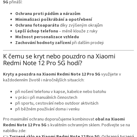
5G
přináší:
Ochranu proti pádům a nárazům
Minimalizaci poškrábání a opotřebení
Ochranu fotoaparátu
díky zvýšeným okrajům
Lepší úchop telefonu
– méně klouže z ruky
Možnost personalizace vzhledu
Zachování hodnoty zařízení
při dalším prodeji
K čemu se kryt nebo pouzdro na Xiaomi
Redmi Note 12 Pro 5G hodí?
Kryty a pouzdra na Xiaomi Redmi Note 12 Pro 5G
využijete v
každodenním životě i náročnějších situacích:
při nošení telefonu v kapse, kabelce nebo batohu
v práci i při manuálních činnostech
při sportu, cestování nebo outdoor aktivitách
při běžném používání doma i venku
Pro maximální ochranu doporučujeme kombinovat
obal na Xiaomi
Redmi Note 12 Pro 5G
s kvalitním ochranným sklem. Podívejte se na
nabídku zde:
👉
Tvrzené sklo na Xiaomi Redmi Note 12 Pro 5G
:
Ochranná tvrzená