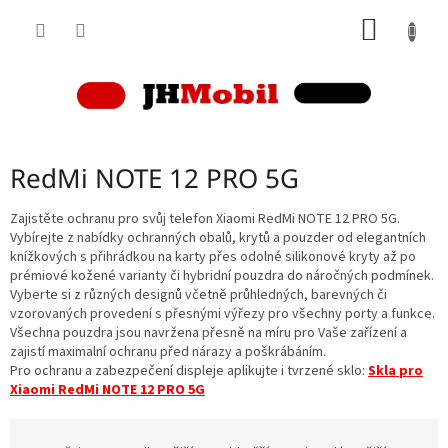
Přejít
NÁKUP
na
obsah
KOŠÍK
RedMi NOTE 12 PRO 5G
Zajistěte ochranu pro svůj telefon Xiaomi RedMi NOTE 12 PRO 5G.
Vybírejte z nabídky ochranných obalů, krytů a pouzder od elegantních
knížkových s přihrádkou na karty přes odolné silikonové kryty až po
prémiové kožené varianty či hybridní pouzdra do náročných podmínek.
Vyberte si z různých designů včetně průhledných, barevných či
vzorovaných provedení s přesnými výřezy pro všechny porty a funkce.
Všechna pouzdra jsou navržena přesně na míru pro Vaše zařízení a
zajistí maximalní ochranu před nárazy a poškrábáním.
Pro ochranu a zabezpečení displeje aplikujte i tvrzené sklo:
Skla pro
Xiaomi RedMi NOTE 12 PRO 5G
Ř