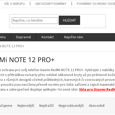
VŠE O NÁKUPU
OBCHODNÍ PODMÍNKY
PODMÍNKY OCHRANY OSOB
HLEDAT
míru
Dopravné
Kontakt
Napište nám
i NOTE 12 PRO+
Mi NOTE 12 PRO+
e ochranu pro svůj telefon Xiaomi RedMi NOTE 12 PRO+. Vybírejte z nabídky
ch s přihrádkou na karty přes odolné silikonové kryty až po prémiové kož
si z různých designů včetně průhledných, barevných či vzorovaných prove
pouzdra jsou navržena přesně na míru pro Vaše zařízení a zajistí maximaln
anu a zabezpečení displeje aplikujte i tvrzené sklo:
Skla pro Xiaomi Red
učujeme
Nejlevnější
Nejdražší
Nejprodávanější
Abecedně