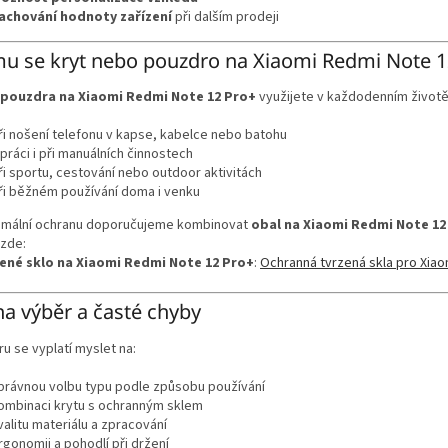
achování hodnoty zařízení
při dalším prodeji
u se kryt nebo pouzdro na Xiaomi Redmi Note 1
 pouzdra na Xiaomi Redmi Note 12 Pro+
využijete v každodenním životě 
ři nošení telefonu v kapse, kabelce nebo batohu
 práci i při manuálních činnostech
ři sportu, cestování nebo outdoor aktivitách
ři běžném používání doma i venku
imální ochranu doporučujeme kombinovat
obal na Xiaomi Redmi Note 12
 zde:
ené sklo na Xiaomi Redmi Note 12 Pro+
:
Ochranná tvrzená skla pro Xia
na výběr a časté chyby
ru se vyplatí myslet na:
právnou volbu typu podle způsobu používání
ombinaci krytu s ochranným sklem
valitu materiálu a zpracování
rgonomii a pohodlí při držení