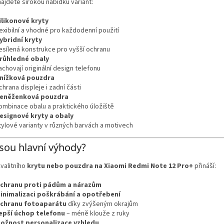
najdete širokou nabídku variant:
ilikonové kryty
lexibilní a vhodné pro každodenní použití
ybridní kryty
esílená konstrukce pro vyšší ochranu
růhledné obaly
achovají originální design telefonu
nížková pouzdra
chrana displeje i zadní části
eněženková pouzdra
ombinace obalu a praktického úložiště
esignové kryty a obaly
tylové varianty v různých barvách a motivech
jsou hlavní výhody?
kvalitního
krytu nebo pouzdra na Xiaomi Redmi Note 12 Pro+
přináší:
chranu proti pádům a nárazům
inimalizaci poškrábání a opotřebení
chranu fotoaparátu
díky zvýšeným okrajům
epší úchop telefonu
– méně klouže z ruky
ožnost personalizace vzhledu