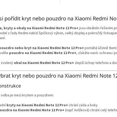
O
v
si pořídit kryt nebo pouzdro na Xiaomi Redmi No
l
á
, kryty a obaly na Xiaomi Redmi Note 12 Pro+
jsou ideálním řešením p
d
del z řady Redmi nabízí špičkový výkon, velký displej a pokročilý fotoapa
a
ení.
c
í
pouzdro nebo kryt na Xiaomi Redmi Note 12 Pro+
pomáhá účinně tlumit 
p
volíte
pouzdro na Xiaomi Redmi Note 12 Pro+
, získáte navíc ochranu i p
r
v
 zvolený
obal na Xiaomi Redmi Note 12 Pro+
zlepší úchop telefonu a do
k
y
v
ybrat kryt nebo pouzdro na Xiaomi Redmi Note 1
ý
p
onstrukce
i
s
 volba je mezi krytem a pouzdrem:
u
adní
kryty na Xiaomi Redmi Note 12 Pro+
chrání záda a boky
ouzdra na Xiaomi Redmi Note 12 Pro+
(např. knížková) chrání celý telef