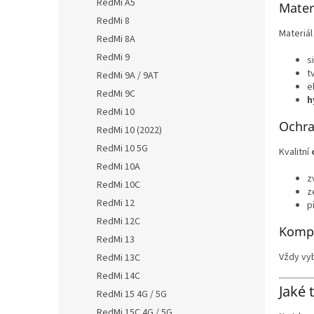
RedMi A5
Mater
RedMi 8
Materiál
RedMi 8A
RedMi 9
s
t
RedMi 9A / 9AT
e
RedMi 9C
h
RedMi 10
Ochra
RedMi 10 (2022)
RedMi 10 5G
Kvalitní
RedMi 10A
z
RedMi 10C
z
RedMi 12
p
RedMi 12C
Kompa
RedMi 13
Vždy vy
RedMi 13C
RedMi 14C
Jaké 
RedMi 15 4G / 5G
RedMi 15C 4G / 5G