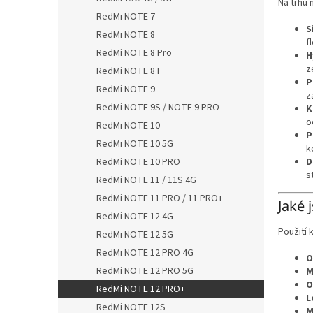
Na trhu 
RedMi NOTE 7
S
RedMi NOTE 8
f
RedMi NOTE 8 Pro
H
z
RedMi NOTE 8T
P
RedMi NOTE 9
z
RedMi NOTE 9S / NOTE 9 PRO
K
o
RedMi NOTE 10
P
RedMi NOTE 10 5G
k
RedMi NOTE 10 PRO
D
s
RedMi NOTE 11 / 11S 4G
RedMi NOTE 11 PRO / 11 PRO+
Jaké 
RedMi NOTE 12 4G
Použití 
RedMi NOTE 12 5G
RedMi NOTE 12 PRO 4G
O
RedMi NOTE 12 PRO 5G
M
O
RedMi NOTE 12 PRO+
L
RedMi NOTE 12S
M