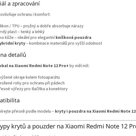
iál a zpracování
 ovlivňuje ochranu i komfort:
ilikon / TPU – pružný a dobře absorbuje nárazy
vrdý plast – tenký a lehký
ko kůže – ideální pro elegantní
knížková pouzdra
ybridní kryty
– kombinace materiálů pro vyšší odolnost
na detailů
obal na Xiaomi Redmi Note 12 Pro+
by měl mít:
výšené okraje kolem fotoaparátu
esílené rohy pro ochranu při pádech
řesné výřezy pro tlačítka a konektory
tibilita
bírejte přesně podle modelu –
kryty i pouzdra na Xiaomi Redmi Note 12
typy krytů a pouzder na Xiaomi Redmi Note 12 Pro