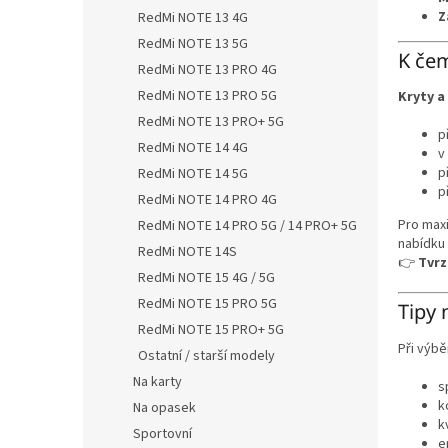
Z
RedMi NOTE 13 4G
RedMi NOTE 13 5G
K čem
RedMi NOTE 13 PRO 4G
RedMi NOTE 13 PRO 5G
Kryty a
RedMi NOTE 13 PRO+ 5G
p
RedMi NOTE 14 4G
v
p
RedMi NOTE 14 5G
p
RedMi NOTE 14 PRO 4G
Pro max
RedMi NOTE 14 PRO 5G / 14 PRO+ 5G
nabídku
RedMi NOTE 14S
👉
Tvrz
RedMi NOTE 15 4G / 5G
RedMi NOTE 15 PRO 5G
Tipy 
RedMi NOTE 15 PRO+ 5G
Při výbě
Ostatní / starší modely
Na karty
s
k
Na opasek
k
Sportovní
e