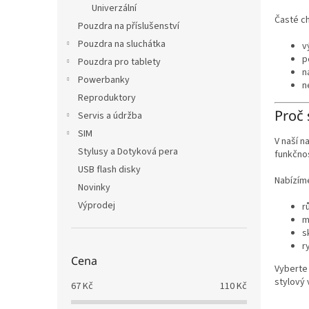
Univerzální
Časté c
Pouzdra na příslušenství
Pouzdra na sluchátka
v
p
Pouzdra pro tablety
n
Powerbanky
n
Reproduktory
Proč 
Servis a údržba
SIM
V naší n
Stylusy a Dotyková pera
funkčno
USB flash disky
Nabízím
Novinky
Výprodej
r
m
s
r
Cena
Vyberte 
stylový 
67
Kč
110
Kč