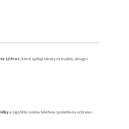
te 12 Pro+
, které splňují nároky na kvalitu, design i
bídky
a zajistěte svému telefonu spolehlivou ochranu i