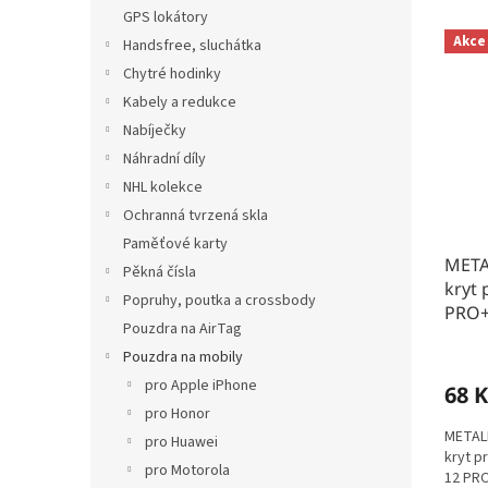
n
e
GPS lokátory
V
e
n
Akce
Handsfree, sluchátka
ý
l
í
p
p
Chytré hodinky
i
r
Kabely a redukce
s
o
Nabíječky
p
d
Náhradní díly
r
u
NHL kolekce
o
k
Ochranná tvrzená skla
d
t
u
ů
Paměťové karty
META
k
Pěkná čísla
kryt
t
Popruhy, poutka a crossbody
PRO+,
ů
Pouzdra na AirTag
Pouzdra na mobily
pro Apple iPhone
68 K
pro Honor
METALL
pro Huawei
kryt p
pro Motorola
12 PRO+