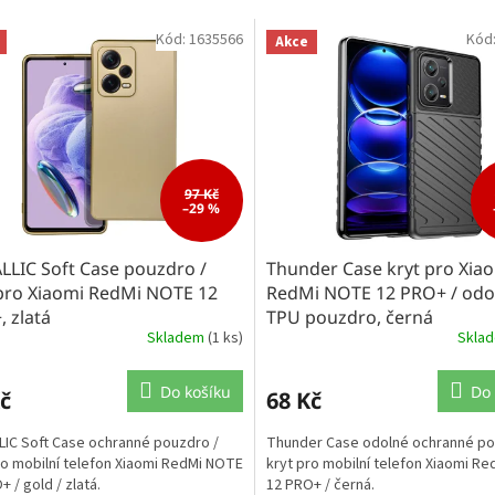
Kód:
1635566
Kód
Akce
97 Kč
–29 %
LLIC Soft Case pouzdro /
Thunder Case kryt pro Xia
 pro Xiaomi RedMi NOTE 12
RedMi NOTE 12 PRO+ / odo
 zlatá
TPU pouzdro, černá
Skladem
(1 ks)
Skla
Do košíku
Do 
č
68 Kč
IC Soft Case ochranné pouzdro /
Thunder Case odolné ochranné po
ro mobilní telefon Xiaomi RedMi NOTE
kryt pro mobilní telefon Xiaomi R
 / gold / zlatá.
12 PRO+ / černá.