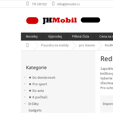
Přejít
776 339 922
info@jhmobil.cz
na
obsah
Novinky
Výprodej
Pěkná čísla
Cena na 
Domů
Pouzdra na mobily
pro Xiaomi
RedM
P
Red
o
Přeskočit
s
Kategorie
kategorie
Zajistět
t
knížkový
r
★ Do domácnosti
Vyberte 
a
Všechna 
★ Pro sport
n
Pro ochr
★ Do auta
n
í
Ř
★ K počítači
p
a
Dopor
Držáky
a
z
Gadgets