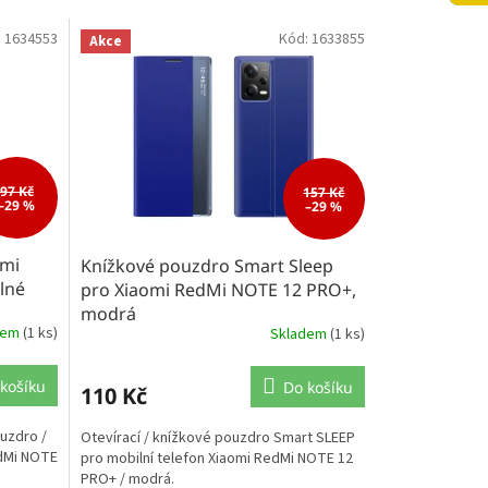
:
1634553
Kód:
1633855
Akce
97 Kč
157 Kč
–29 %
–29 %
omi
Knížkové pouzdro Smart Sleep
lné
pro Xiaomi RedMi NOTE 12 PRO+,
modrá
dem
(1 ks)
Skladem
(1 ks)
košíku
Do košíku
110 Kč
uzdro /
Otevírací / knížkové pouzdro Smart SLEEP
edMi NOTE
pro mobilní telefon Xiaomi RedMi NOTE 12
PRO+ / modrá.