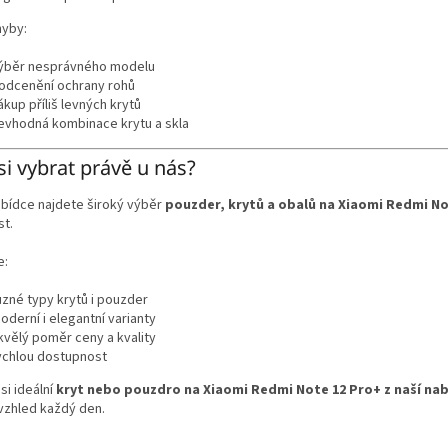
hyby:
ýběr nesprávného modelu
odcenění ochrany rohů
ákup příliš levných krytů
evhodná kombinace krytu a skla
si vybrat právě u nás?
abídce najdete široký výběr
pouzder, krytů a obalů na Xiaomi Redmi No
st.
e:
ůzné typy krytů i pouzder
oderní i elegantní varianty
kvělý poměr ceny a kvality
ychlou dostupnost
si ideální
kryt nebo pouzdro na Xiaomi Redmi Note 12 Pro+ z naší na
vzhled každý den.