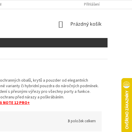
NÍCH ÚDAJŮ
COOKIES
Přihlášení
NÁKUPNÍ
Prázdný košík
KOŠÍK
 ochranných obalů, krytů a pouzder od elegantních
ené varianty či hybridní pouzdra do náročných podmínek.
dení s přesnými výřezy pro všechny porty a funkce.
í ochranu před nárazy a poškrábáním.
Mi NOTE 12 PRO+
3
položek celkem