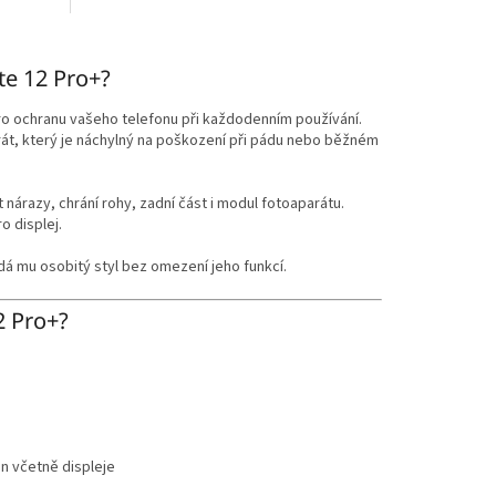
te 12 Pro+?
ro ochranu vašeho telefonu při každodenním používání.
rát, který je náchylný na poškození při pádu nebo běžném
nárazy, chrání rohy, zadní část i modul fotoaparátu.
ro displej.
dá mu osobitý styl bez omezení jeho funkcí.
2 Pro+?
on včetně displeje