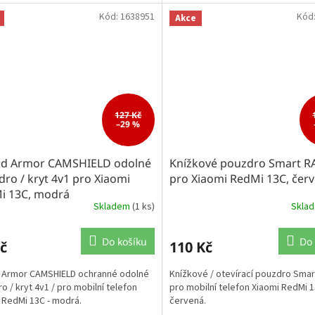
Kód:
1638951
Kód
Akce
127 Kč
–29 %
id Armor CAMSHIELD odolné
Knížkové pouzdro Smart 
ro / kryt 4v1 pro Xiaomi
pro Xiaomi RedMi 13C, čer
i 13C, modrá
Skladem
(1 ks)
Skla
Do košíku
Do 
č
110 Kč
 Armor CAMSHIELD ochranné odolné
Knížkové / otevírací pouzdro Sma
o / kryt 4v1 / pro mobilní telefon
pro mobilní telefon Xiaomi RedMi 1
 RedMi 13C - modrá.
červená.