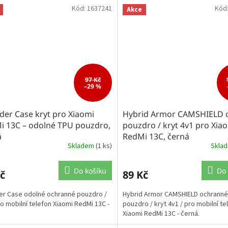
Kód:
1637241
Kód
Akce
97 Kč
–29 %
der Case kryt pro Xiaomi
Hybrid Armor CAMSHIELD 
i 13C – odolné TPU pouzdro,
pouzdro / kryt 4v1 pro Xia
á
RedMi 13C, černá
Skladem
(1 ks)
Skla
Do košíku
Do 
č
89 Kč
r Case odolné ochranné pouzdro /
Hybrid Armor CAMSHIELD ochranné
ro mobilní telefon Xiaomi RedMi 13C -
pouzdro / kryt 4v1 / pro mobilní te
Xiaomi RedMi 13C - černá.