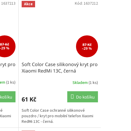
:
1637213
Kód:
1637212
Akce
87 Kč
87 Kč
–29 %
–29 %
kryt pro
Soft Color Case silikonový kryt pro
Xiaomi RedMi 13C, černá
dem
(1 ks)
Skladem
(1 ks)
košíku
Do košíku
61 Kč
vé
Soft Color Case ochranné silikonové
 Xiaomi
pouzdro / kryt pro mobilní telefon Xiaomi
RedMi 13C - černá.