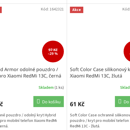
Kód:
1642321
Kód
Akce
97 Kč
–29 %
id Armor odolné pouzdro /
Soft Color Case silikonový 
pro Xiaomi RedMi 13C, černá
Xiaomi RedMi 13C, žlutá
Skladem
(1 ks)
Skla
Do košíku
Do 
č
61 Kč
né pouzdro / odolný kryt Hybrid
Soft Color Case ochranné silikono
pro mobilní telefon Xiaomi RedMi
pouzdro / kryt pro mobilní telefon
černá.
RedMi 13C - žlutá.