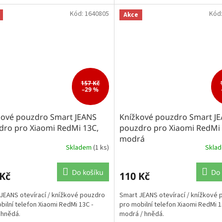
Kód:
1640805
Kód
Akce
157 Kč
–29 %
kové pouzdro Smart JEANS
Knížkové pouzdro Smart J
dro pro Xiaomi RedMi 13C,
pouzdro pro Xiaomi RedMi 
modrá
Skladem
(1 ks)
Skla
Do košíku
Do 
 Kč
110 Kč
JEANS otevírací / knížkové pouzdro
Smart JEANS otevírací / knížkové
bilní telefon Xiaomi RedMi 13C -
pro mobilní telefon Xiaomi RedMi 1
 hnědá.
modrá / hnědá.