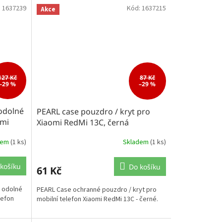
:
1637239
Kód:
1637215
Akce
127 Kč
87 Kč
–29 %
–29 %
odolné
PEARL case pouzdro / kryt pro
omi
Xiaomi RedMi 13C, černá
dem
(1 ks)
Skladem
(1 ks)
košíku
Do košíku
61 Kč
 odolné
PEARL Case ochranné pouzdro / kryt pro
lefon
mobilní telefon Xiaomi RedMi 13C - černé.