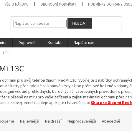
VŠE O NÁKUPU
OBCHODNÍ PODMÍNKY
PODMÍNKY OCHRANY OSOB
HLEDAT
míru
Dopravné
Kontakt
Napište nám
i 13C
Mi 13C
e ochranu pro svůj telefon Xiaomi RedMi 13C. Vybírejte z nabídky ochrannýc
ou na karty přes odolné silikonové kryty až po prémiové kožené varianty č
 designů včetně průhledných, barevných či vzorovaných provedení s přesn
ržena přesně na míru pro Vaše zařízení a zajistí maximalní ochranu před ná
anu a zabezpečení displeje aplikujte i tvrzené sklo:
Skla pro Xiaomi RedM
učujeme
Nejlevnější
Nejdražší
Nejprodávanější
Abecedně