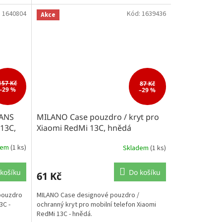
:
1640804
Kód:
1639436
Akce
157 Kč
87 Kč
–29 %
–29 %
EANS
MILANO Case pouzdro / kryt pro
13C,
Xiaomi RedMi 13C, hnědá
dem
(1 ks)
Skladem
(1 ks)
košíku
Do košíku
61 Kč
 pouzdro
MILANO Case designové pouzdro /
3C -
ochranný kryt pro mobilní telefon Xiaomi
RedMi 13C - hnědá.