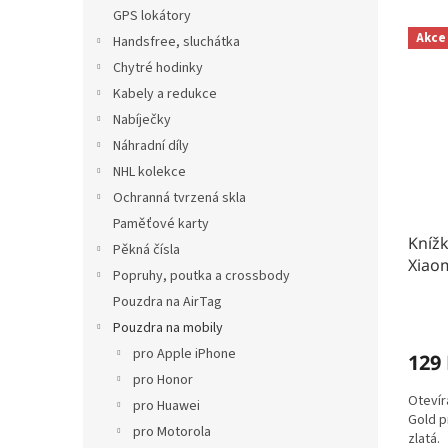
n
e
GPS lokátory
V
e
n
Akce
Handsfree, sluchátka
ý
l
í
p
p
Chytré hodinky
i
r
Kabely a redukce
s
o
Nabíječky
p
d
Náhradní díly
r
u
NHL kolekce
o
k
Ochranná tvrzená skla
d
t
u
ů
Paměťové karty
Kníž
k
Pěkná čísla
Xiaom
t
Popruhy, poutka a crossbody
ů
Pouzdra na AirTag
Pouzdra na mobily
pro Apple iPhone
129
pro Honor
Otevír
pro Huawei
Gold p
pro Motorola
zlatá.