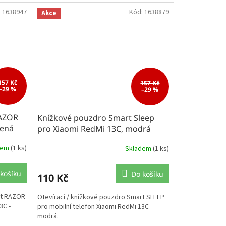
:
1638947
Kód:
1638879
Akce
157 Kč
157 Kč
–29 %
–29 %
RAZOR
Knížkové pouzdro Smart Sleep
vená
pro Xiaomi RedMi 13C, modrá
dem
(1 ks)
Skladem
(1 ks)
košíku
Do košíku
110 Kč
rt RAZOR
Otevírací / knížkové pouzdro Smart SLEEP
3C -
pro mobilní telefon Xiaomi RedMi 13C -
modrá.