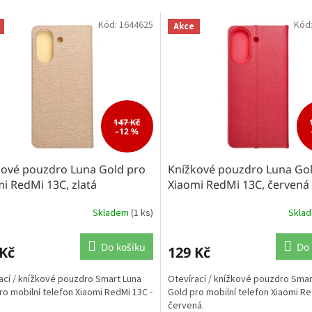
Kód:
1644625
Kód
Akce
147 Kč
–12 %
kové pouzdro Luna Gold pro
Knížkové pouzdro Luna Go
i RedMi 13C, zlatá
Xiaomi RedMi 13C, červená
Skladem
(1 ks)
Skla
Do košíku
Do 
 Kč
129 Kč
ací / knížkové pouzdro Smart Luna
Otevírací / knížkové pouzdro Smar
ro mobilní telefon Xiaomi RedMi 13C -
Gold pro mobilní telefon Xiaomi Re
červená.