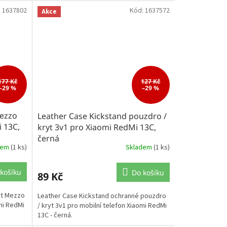
:
1637802
Kód:
1637572
Akce
177 Kč
127 Kč
–29 %
–29 %
ezzo
Leather Case Kickstand pouzdro /
 13C,
kryt 3v1 pro Xiaomi RedMi 13C,
černá
dem
(1 ks)
Skladem
(1 ks)
košíku
Do košíku
89 Kč
rt Mezzo
Leather Case Kickstand ochranné pouzdro
mi RedMi
/ kryt 3v1 pro mobilní telefon Xiaomi RedMi
13C - černá.