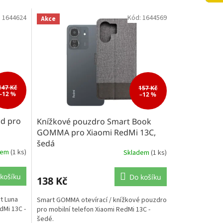
:
1644624
Kód:
1644569
Akce
147 Kč
157 Kč
–12 %
–12 %
ld pro
Knížkové pouzdro Smart Book
GOMMA pro Xiaomi RedMi 13C,
šedá
dem
(1 ks)
Skladem
(1 ks)
košíku
Do košíku
138 Kč
t Luna
Smart GOMMA otevírací / knížkové pouzdro
dMi 13C -
pro mobilní telefon Xiaomi RedMi 13C -
šedé.