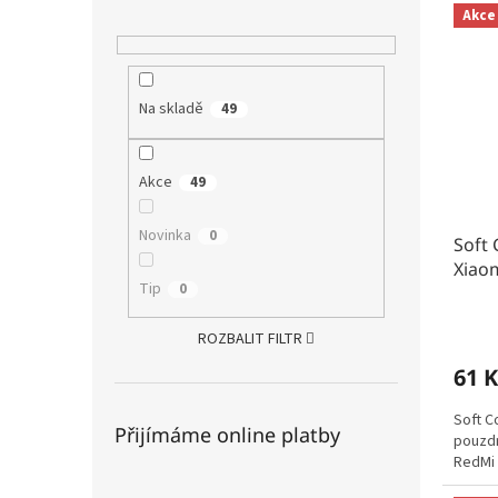
Akce
Na skladě
49
Akce
49
Novinka
0
Soft 
Xiao
Tip
0
ROZBALIT FILTR
61 K
Soft C
Přijímáme online platby
pouzdr
RedMi 