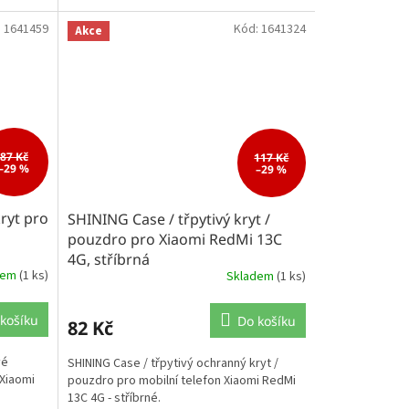
:
1641459
Kód:
1641324
Akce
87 Kč
117 Kč
–29 %
–29 %
kryt pro
SHINING Case / třpytivý kryt /
pouzdro pro Xiaomi RedMi 13C
4G, stříbrná
dem
(1 ks)
Skladem
(1 ks)
košíku
Do košíku
82 Kč
vé
SHINING Case / třpytivý ochranný kryt /
 Xiaomi
pouzdro pro mobilní telefon Xiaomi RedMi
13C 4G - stříbrné.