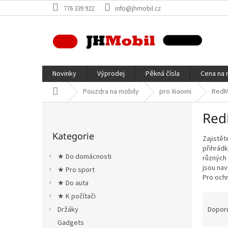
Přejít
776 339 922
info@jhmobil.cz
na
obsah
Novinky
Výprodej
Pěkná čísla
Cena na 
Domů
Pouzdra na mobily
pro Xiaomi
RedM
P
Red
o
Přeskočit
s
Kategorie
kategorie
Zajistět
t
přihrádk
r
★ Do domácnosti
různých
a
jsou nav
★ Pro sport
n
Pro ochr
★ Do auta
n
í
Ř
★ K počítači
p
a
Dopor
Držáky
a
z
Gadgets