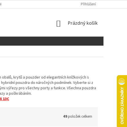
NÍCH ÚDAJŮ
COOKIES
Přihlášení
NÁKUPNÍ
Prázdný košík
KOŠÍK
h obalů, krytů a pouzder od elegantních knížkových s
i hybridní pouzdra do náročných podmínek. Vyberte si z
ými výřezy pro všechny porty a funkce. Všechna pouzdra
razy a poškrábáním.
i 13C
49
položek celkem