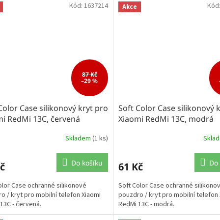
Kód:
1637214
Kód
Akce
87 Kč
–29 %
Color Case silikonový kryt pro
Soft Color Case silikonový 
mi RedMi 13C, červená
Xiaomi RedMi 13C, modrá
Skladem
(1 ks)
Skla
Do košíku
Do 
č
61 Kč
olor Case ochranné silikonové
Soft Color Case ochranné silikono
o / kryt pro mobilní telefon Xiaomi
pouzdro / kryt pro mobilní telefon
13C - červená.
RedMi 13C - modrá.