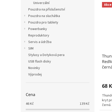
Univerzální
Akce
Pouzdra na příslušenství
Pouzdra na sluchátka
Pouzdra pro tablety
Powerbanky
Reproduktory
Servis a údržba
SIM
Stylusy a Dotyková pera
Thun
RedM
USB flash disky
čern
Novinky
Výprodej
68 K
Cena
Thunde
kryt p
46
Kč
139
Kč
černá.