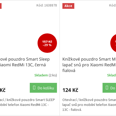
Kód:
1638878
Kód
Akce
157 Kč
–29 %
kové pouzdro Smart Sleep
Knížkové pouzdro Smart M
Xiaomi RedMi 13C, černá
lapač snů pro Xiaomi RedMi
fialová
Skladem
(2 ks)
Skla
Do košíku
Do 
 Kč
124 Kč
ací / knížkové pouzdro Smart SLEEP
Otevírací / knížkové pouzdro Sma
bilní telefon Xiaomi RedMi 13C -
lapač snů pro mobilní telefon Xiao
13C - fialová.