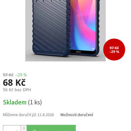
97 Kč
–29 %
97 Kč
–29 %
68 Kč
56 Kč bez DPH
Měrná
Skladem
(1 ks)
cena:
11.8.2026
Možnosti doručení