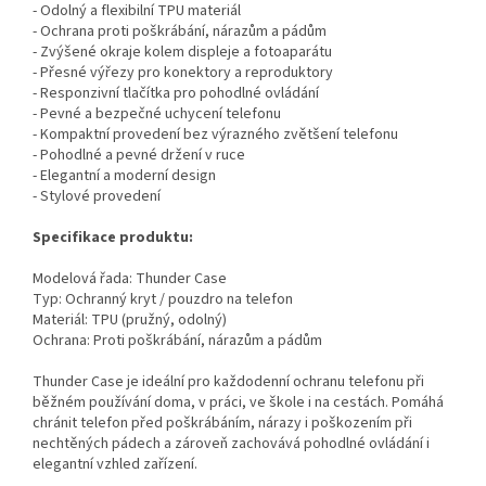
- Odolný a flexibilní TPU materiál
- Ochrana proti poškrábání, nárazům a pádům
- Zvýšené okraje kolem displeje a fotoaparátu
- Přesné výřezy pro konektory a reproduktory
- Responzivní tlačítka pro pohodlné ovládání
- Pevné a bezpečné uchycení telefonu
- Kompaktní provedení bez výrazného zvětšení telefonu
- Pohodlné a pevné držení v ruce
- Elegantní a moderní design
- Stylové provedení
Specifikace produktu:
Modelová řada: Thunder Case
Typ: Ochranný kryt / pouzdro na telefon
Materiál: TPU (pružný, odolný)
Ochrana: Proti poškrábání, nárazům a pádům
Thunder Case je ideální pro každodenní ochranu telefonu při
běžném používání doma, v práci, ve škole i na cestách. Pomáhá
chránit telefon před poškrábáním, nárazy i poškozením při
nechtěných pádech a zároveň zachovává pohodlné ovládání i
elegantní vzhled zařízení.