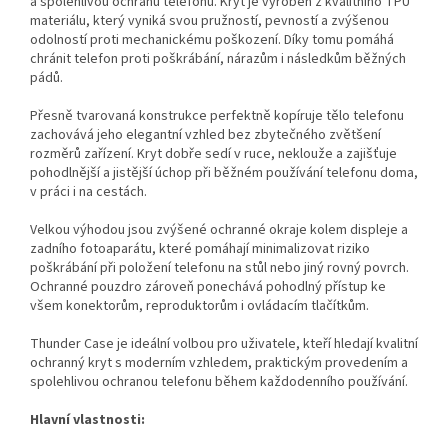
a spolehlivou ochranu telefonu. Kryt je vyroben z kvalitního TPU
materiálu, který vyniká svou pružností, pevností a zvýšenou
odolností proti mechanickému poškození. Díky tomu pomáhá
chránit telefon proti poškrábání, nárazům i následkům běžných
pádů.
Přesně tvarovaná konstrukce perfektně kopíruje tělo telefonu
zachovává jeho elegantní vzhled bez zbytečného zvětšení
rozměrů zařízení. Kryt dobře sedí v ruce, neklouže a zajišťuje
pohodlnější a jistější úchop při běžném používání telefonu doma,
v práci i na cestách.
Velkou výhodou jsou zvýšené ochranné okraje kolem displeje a
zadního fotoaparátu, které pomáhají minimalizovat riziko
poškrábání při položení telefonu na stůl nebo jiný rovný povrch.
Ochranné pouzdro zároveň ponechává pohodlný přístup ke
všem konektorům, reproduktorům i ovládacím tlačítkům.
Thunder Case je ideální volbou pro uživatele, kteří hledají kvalitní
ochranný kryt s moderním vzhledem, praktickým provedením a
spolehlivou ochranou telefonu během každodenního používání.
Hlavní vlastnosti: