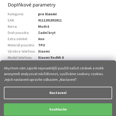
Doplňkové parametry
Kategorie
:
pro Xiaomi
EAN
:
9111201892811
Barva
:
Modrá
Druh pouzdra
:
Zadní kryt
Extra odolné
:
Ano
Materiál pouzdra
:
TPU
Výrobce telefonu
:
Xiaomi
Model telefonu
:
Xiaomi RedMi 8
Model telefonu 2
:
Xiaomi RedMi 8A
Abychom vám zajistili nejsnadnější použití našich stránek a mohli
anonymně analyzovat návštěvnost, využíváme soubory cookies.
Z
Jejich nastavení upravíte odkazem „Nastavení“.
á
p
Vytvořil Shoptet
Nastavení
a
t
Copyright 2026
JHMobil.cz
. Všechna práva vyhrazena.
Upravit
í
Souhlasím
nastavení cookies