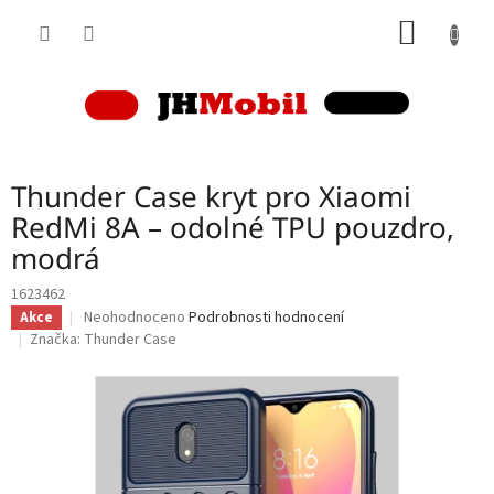
Přejít
NÁKUP
na
obsah
KOŠÍK
Thunder Case kryt pro Xiaomi
RedMi 8A – odolné TPU pouzdro,
modrá
1623462
Průměrné
Neohodnoceno
Podrobnosti hodnocení
Akce
hodnocení
Značka:
Thunder Case
produktu
je
0,0
z
5
hvězdiček.