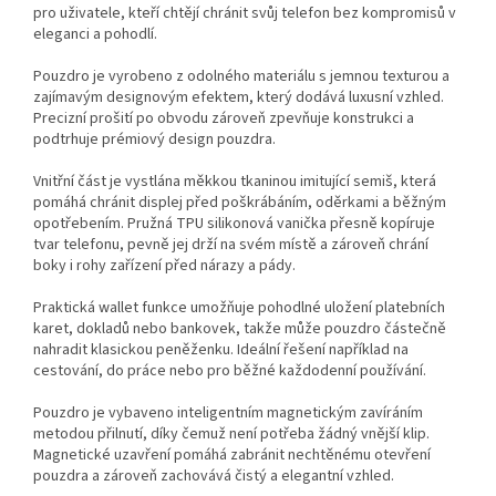
pro uživatele, kteří chtějí chránit svůj telefon bez kompromisů v
eleganci a pohodlí.
Pouzdro je vyrobeno z odolného materiálu s jemnou texturou a
zajímavým designovým efektem, který dodává luxusní vzhled.
Precizní prošití po obvodu zároveň zpevňuje konstrukci a
podtrhuje prémiový design pouzdra.
Vnitřní část je vystlána měkkou tkaninou imitující semiš, která
pomáhá chránit displej před poškrábáním, oděrkami a běžným
opotřebením. Pružná TPU silikonová vanička přesně kopíruje
tvar telefonu, pevně jej drží na svém místě a zároveň chrání
boky i rohy zařízení před nárazy a pády.
Praktická wallet funkce umožňuje pohodlné uložení platebních
karet, dokladů nebo bankovek, takže může pouzdro částečně
nahradit klasickou peněženku. Ideální řešení například na
cestování, do práce nebo pro běžné každodenní používání.
Pouzdro je vybaveno inteligentním magnetickým zavíráním
metodou přilnutí, díky čemuž není potřeba žádný vnější klip.
Magnetické uzavření pomáhá zabránit nechtěnému otevření
pouzdra a zároveň zachovává čistý a elegantní vzhled.