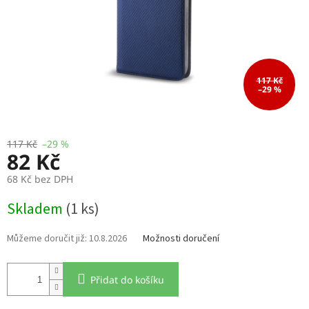
117 Kč
–29 %
117 Kč
–29 %
82 Kč
68 Kč bez DPH
Měrná
Skladem
(1 ks)
cena:
10.8.2026
Možnosti doručení
Přidat do košíku