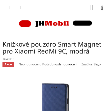
Přejít
NÁKUP
na
obsah
KOŠÍK
Knížkové pouzdro Smart Magnet
pro Xiaomi RedMi 9C, modrá
1640315
Průměrné
Neohodnoceno
Podrobnosti hodnocení
Značka:
Sligo
Akce
hodnocení
produktu
je
0,0
z
5
hvězdiček.