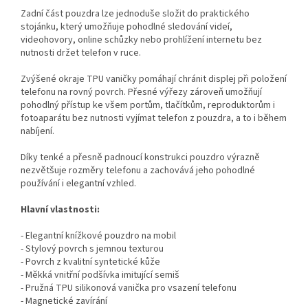
Zadní část pouzdra lze jednoduše složit do praktického
stojánku, který umožňuje pohodlné sledování videí,
videohovory, online schůzky nebo prohlížení internetu bez
nutnosti držet telefon v ruce.
Zvýšené okraje TPU vaničky pomáhají chránit displej při položení
telefonu na rovný povrch. Přesné výřezy zároveň umožňují
pohodlný přístup ke všem portům, tlačítkům, reproduktorům i
fotoaparátu bez nutnosti vyjímat telefon z pouzdra, a to i během
nabíjení.
Díky tenké a přesně padnoucí konstrukci pouzdro výrazně
nezvětšuje rozměry telefonu a zachovává jeho pohodlné
používání i elegantní vzhled.
Hlavní vlastnosti:
- Elegantní knížkové pouzdro na mobil
- Stylový povrch s jemnou texturou
- Povrch z kvalitní syntetické kůže
- Měkká vnitřní podšívka imitující semiš
- Pružná TPU silikonová vanička pro vsazení telefonu
- Magnetické zavírání