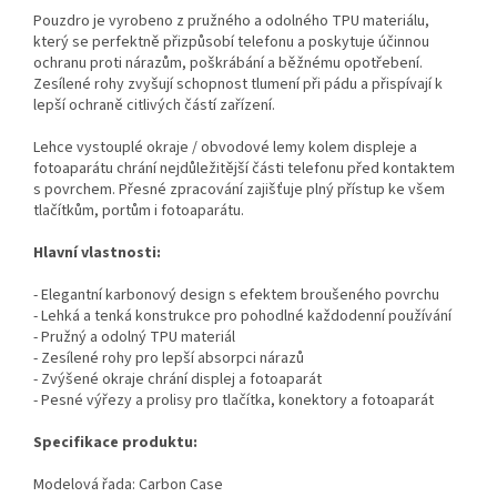
Pouzdro je vyrobeno z pružného a odolného TPU materiálu,
který se perfektně přizpůsobí telefonu a poskytuje účinnou
ochranu proti nárazům, poškrábání a běžnému opotřebení.
Zesílené rohy zvyšují schopnost tlumení při pádu a přispívají k
lepší ochraně citlivých částí zařízení.
Lehce vystouplé okraje / obvodové lemy kolem displeje a
fotoaparátu chrání nejdůležitější části telefonu před kontaktem
s povrchem. Přesné zpracování zajišťuje plný přístup ke všem
tlačítkům, portům i fotoaparátu.
Hlavní vlastnosti:
- Elegantní karbonový design s efektem broušeného povrchu
- Lehká a tenká konstrukce pro pohodlné každodenní používání
- Pružný a odolný TPU materiál
- Zesílené rohy pro lepší absorpci nárazů
- Zvýšené okraje chrání displej a fotoaparát
- Pesné výřezy a prolisy pro tlačítka, konektory a fotoaparát
Specifikace produktu:
Modelová řada: Carbon Case