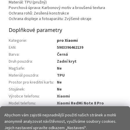
Materiál: TPU (pružný)
Povrchová úprava: Karbonový motiv a broušená textura
Ochrana rohů: Zesílená konstrukce
Ochrana displeje a fotoaparátu: Zvýšené okraje
Doplňkové parametry
Kategorie
:
pro Xiaomi
EAN
:
5903396462139
Barva
:
Černá
Druh pouzdra
:
Zadní kryt
MagSafe
:
Ne
Materiál pouzdra
:
TPU
Prostor pro kreditní kartu
:
Ne
Stojánek
:
Ne
Výrobce telefonu
:
Xiaomi
Model telefonu
:
Xiaomi RedMi Note 8 Pro
Položka byla vyprodána…
Abychom vám zajistili nejsnadnější použití našich stránek a mohli
anonymně analyzovat návštěvnost, využíváme soubory cookies.
Z
Jejich nastavení upravíte odkazem „Nastavení“.