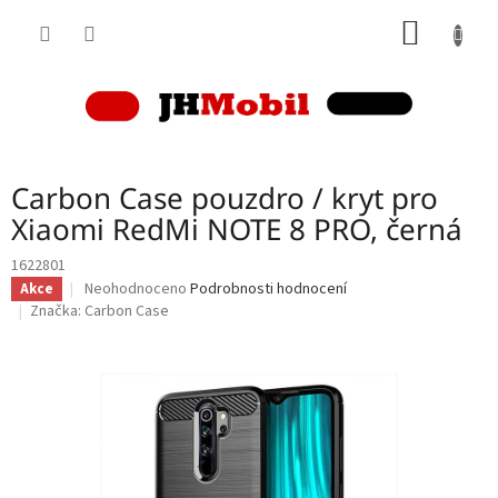
Přejít
NÁKUP
na
obsah
KOŠÍK
Carbon Case pouzdro / kryt pro
Xiaomi RedMi NOTE 8 PRO, černá
1622801
Průměrné
Neohodnoceno
Podrobnosti hodnocení
Akce
hodnocení
Značka:
Carbon Case
produktu
je
0,0
z
5
hvězdiček.