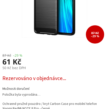
87 Kč
–29 %
87 Kč
–29 %
61 Kč
50 Kč bez DPH
Měrná
Rezervováno v objednávce...
cena:
Možnosti doručení
Položka byla vyprodána…
Ochranné pružné pouzdro / kryt Carbon Case pro mobilní telefon
Xiaomi RedMi NOTE 8 Pro - černé.