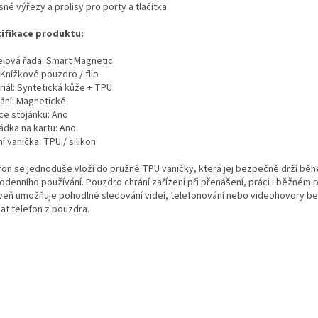
sné výřezy a prolisy pro porty a tlačítka
ifikace produktu:
lová řada: Smart Magnetic
 Knížkové pouzdro / flip
riál: Syntetická kůže + TPU
rání: Magnetické
ce stojánku: Ano
ádka na kartu: Ano
ní vanička: TPU / silikon
fon se jednoduše vloží do pružné TPU vaničky, která jej bezpečně drží bě
odenního používání. Pouzdro chrání zařízení při přenášení, práci i běžném p
veň umožňuje pohodlné sledování videí, telefonování nebo videohovory be
at telefon z pouzdra.