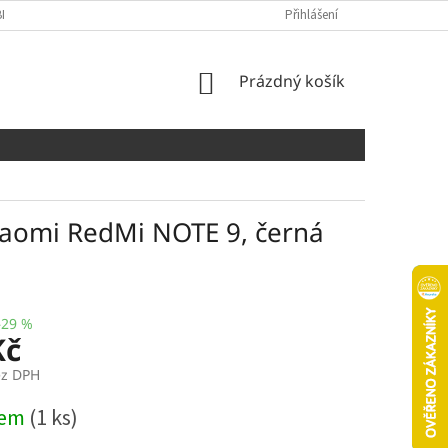
NÍCH ÚDAJŮ
COOKIES
Přihlášení
NÁKUPNÍ
Prázdný košík
KOŠÍK
iaomi RedMi NOTE 9, černá
–29 %
Kč
ez DPH
dem
(1 ks)