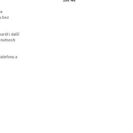
10X 4G
je
u bez
rát i další
 nutnosti
telefonu a