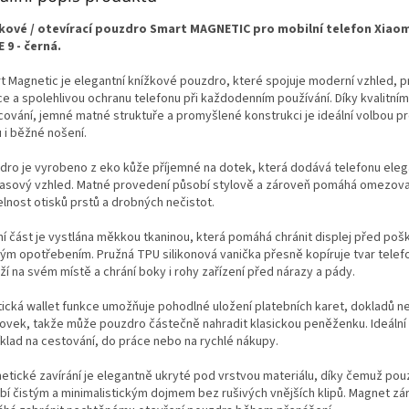
kové / otevírací pouzdro Smart MAGNETIC pro mobilní telefon Xiao
 9 - černá.
t Magnetic je elegantní knížkové pouzdro, které spojuje moderní vzhled, p
ce a spolehlivou ochranu telefonu při každodenním používání. Díky kvalitní
cování, jemné matné struktuře a promyšlené konstrukci je ideální volbou pr
 i běžné nošení.
dro je vyrobeno z eko kůže příjemné na dotek, která dodává telefonu eleg
asový vzhled. Matné provedení působí stylově a zároveň pomáhá omezov
elnost otisků prstů a drobných nečistot.
řní část je vystlána měkkou tkaninou, která pomáhá chránit displej před poš
ým opotřebením. Pružná TPU silikonová vanička přesně kopíruje tvar telef
rží na svém místě a chrání boky i rohy zařízení před nárazy a pády.
tická wallet funkce umožňuje pohodlné uložení platebních karet, dokladů n
ovek, takže může pouzdro částečně nahradit klasickou peněženku. Ideální
íklad na cestování, do práce nebo na rychlé nákupy.
etické zavírání je elegantně ukryté pod vrstvou materiálu, díky čemuž po
bí čistým a minimalistickým dojmem bez rušivých vnějších klipů. Magnet zá