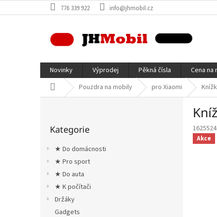
Přejít
776 339 922
info@jhmobil.cz
na
obsah
Novinky
Výprodej
Pěkná čísla
Cena na 
Domů
Pouzdra na mobily
pro Xiaomi
Kníž
P
Kní
o
Přeskočit
s
Kategorie
1625524
kategorie
t
Akce
r
★ Do domácnosti
a
★ Pro sport
n
★ Do auta
n
í
★ K počítači
p
Držáky
a
Gadgets