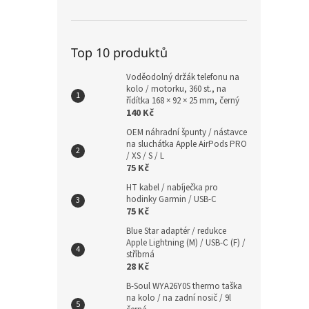
Top 10 produktů
Voděodolný držák telefonu na
kolo / motorku, 360 st., na
řídítka 168 × 92 × 25 mm, černý
140 Kč
OEM náhradní špunty / nástavce
na sluchátka Apple AirPods PRO
/ XS / S / L
75 Kč
HT kabel / nabíječka pro
hodinky Garmin / USB-C
75 Kč
Blue Star adaptér / redukce
Apple Lightning (M) / USB-C (F) /
stříbrná
28 Kč
B-Soul WYA26Y0S thermo taška
na kolo / na zadní nosič / 9l