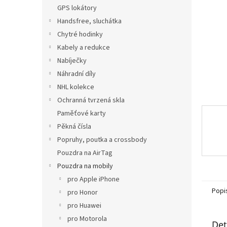
n
GPS lokátory
e
Handsfree, sluchátka
l
Chytré hodinky
Kabely a redukce
Nabíječky
Náhradní díly
NHL kolekce
Ochranná tvrzená skla
Paměťové karty
Pěkná čísla
Popruhy, poutka a crossbody
Pouzdra na AirTag
Pouzdra na mobily
pro Apple iPhone
Popi
pro Honor
pro Huawei
pro Motorola
Det