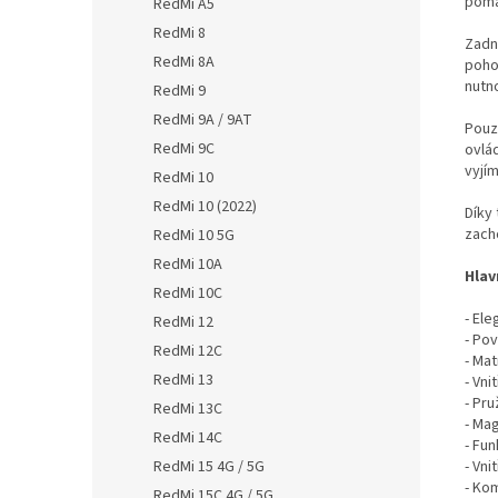
pomá
RedMi A5
RedMi 8
Zadn
RedMi 8A
poho
nutno
RedMi 9
RedMi 9A / 9AT
Pouz
RedMi 9C
ovlá
vyjím
RedMi 10
RedMi 10 (2022)
Díky
zach
RedMi 10 5G
RedMi 10A
Hlav
RedMi 10C
- El
RedMi 12
- Pov
RedMi 12C
- Mat
RedMi 13
- Vni
- Pr
RedMi 13C
- Mag
RedMi 14C
- Fu
- Vni
RedMi 15 4G / 5G
- Ko
RedMi 15C 4G / 5G