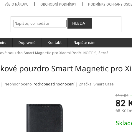
VŠE O NÁKUPU
OBCHODNÍ PODMÍNKY
PODMÍNKY OCHRANY OSOB
HLEDAT
míru
Dopravné
Kontakt
Napište nám
kové pouzdro Smart Magnetic pro Xiaomi RedMi NOTE 9, černá
žkové pouzdro Smart Magnetic pro X
Průměrné
Neohodnoceno
Podrobnosti hodnocení
Značka:
Smart Case
hodnocení
produktu
117 Kč
82 
je
0,0
68 Kč b
z
5
Měrná
Skla
hvězdiček.
cena: