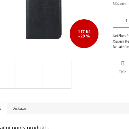
117 Kč
–29 %
Knížkové 
Xiaomi Re
Detailní 
TISK
s
Diskuze
ailní popis produktu