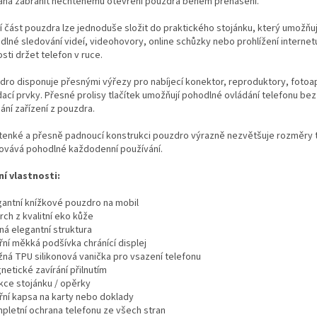
há zabránit nechtěnému otevření pouzdra během přenášení.
í část pouzdra lze jednoduše složit do praktického stojánku, který umožňu
dlné sledování videí, videohovory, online schůzky nebo prohlížení internet
sti držet telefon v ruce.
dro disponuje přesnými výřezy pro nabíjecí konektor, reproduktory, fotoapa
dací prvky. Přesné prolisy tlačítek umožňují pohodlné ovládání telefonu bez
ání zařízení z pouzdra.
 tenké a přesně padnoucí konstrukci pouzdro výrazně nezvětšuje rozměry 
ovává pohodlné každodenní používání.
ní vlastnosti:
egantní knížkové pouzdro na mobil
rch z kvalitní eko kůže
ná elegantní struktura
třní měkká podšívka chránící displej
užná TPU silikonová vanička pro vsazení telefonu
netické zavírání přilnutím
nkce stojánku / opěrky
třní kapsa na karty nebo doklady
mpletní ochrana telefonu ze všech stran