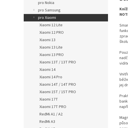
pro Nokia
Kníž
pro Samsung
NOTE
pro Xiaomi
Xiaomi 12 Lite
Smar
funk
Xiaomi 12 PRO
zpra
Xiaomi 13
školu
Xiaomi 13 Lite
Pouz
Xiaomi 13 PRO
nadč
Xiaomi 13T / 13T PRO
vidit
Xiaomi 14
Vnit
Xiaomi 14 Pro
běžn
Xiaomi 14T / 14T PRO
jej d
Xiaomi 15T / 15T PRO
Prak
Xiaomi 17T
bank
např
Xiaomi 17T PRO
RedMi A1 / A2
Magn
RedMi A3
půso