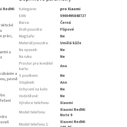
mi RedMi
Kategorie
:
pro Xiaomi
EAN
:
5900495848727
Barva
:
Černá
raktické
Druh pouzdra
:
Flipové
mu
o práci,
MagSafe
:
Ne
Materiál pouzdra
:
Umělá kůže
Na opasek
:
Ne
antní a
Na ruku
:
Ne
at
Prostor pro kreditní
Ano
kartu
:
krábáním a
S poutkem
:
Ne
onu, pevně
Stojánek
:
Ano
Uchycení na kolo
:
Ne
ebo
Vodotěsné
:
Ne
 řešení
Výrobce telefonu
:
Xiaomi
Xiaomi RedMi
Model telefonu
:
Note 9
uzdro
Xiaomi RedMi
roveň
Model telefonu 2
: