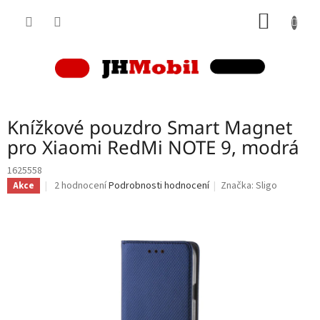
Přejít
NÁKUP
na
obsah
KOŠÍK
Knížkové pouzdro Smart Magnet
pro Xiaomi RedMi NOTE 9, modrá
1625558
Průměrné
2 hodnocení
Podrobnosti hodnocení
Značka:
Sligo
Akce
hodnocení
produktu
je
4,5
z
5
hvězdiček.