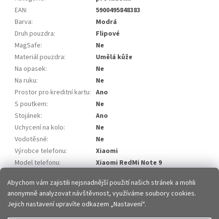
EAN
:
5900495848383
Barva
:
Modrá
Druh pouzdra
:
Flipové
MagSafe
:
Ne
Materiál pouzdra
:
Umělá kůže
Na opasek
:
Ne
Na ruku
:
Ne
Prostor pro kreditní kartu
:
Ano
S poutkem
:
Ne
Stojánek
:
Ano
Uchycení na kolo
:
Ne
Vodotěsné
:
Ne
Výrobce telefonu
:
Xiaomi
Model telefonu
:
Xiaomi RedMi Note 9
Model telefonu 2
:
Xiaomi RedMi 10X 4G
Abychom vám zajistili nejsnadnější použití našich stránek a mohli
anonymně analyzovat návštěvnost, využíváme soubory cookies.
Z
Jejich nastavení upravíte odkazem „Nastavení“.
á