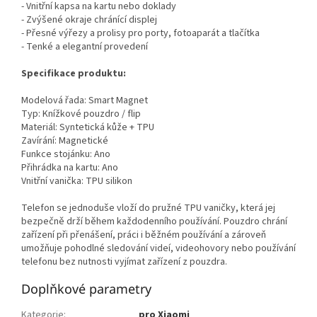
- Vnitřní kapsa na kartu nebo doklady
- Zvýšené okraje chránící displej
- Přesné výřezy a prolisy pro porty, fotoaparát a tlačítka
- Tenké a elegantní provedení
Specifikace produktu:
Modelová řada: Smart Magnet
Typ: Knížkové pouzdro / flip
Materiál: Syntetická kůže + TPU
Zavírání: Magnetické
Funkce stojánku: Ano
Přihrádka na kartu: Ano
Vnitřní vanička: TPU silikon
Telefon se jednoduše vloží do pružné TPU vaničky, která jej
bezpečně drží během každodenního používání. Pouzdro chrání
zařízení při přenášení, práci i běžném používání a zároveň
umožňuje pohodlné sledování videí, videohovory nebo používání
telefonu bez nutnosti vyjímat zařízení z pouzdra.
Doplňkové parametry
Kategorie
:
pro Xiaomi