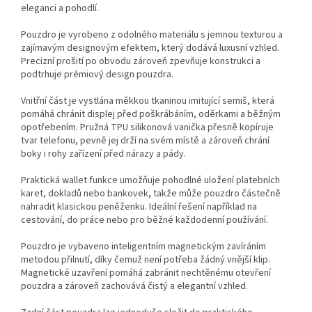
eleganci a pohodlí.
Pouzdro je vyrobeno z odolného materiálu s jemnou texturou a
zajímavým designovým efektem, který dodává luxusní vzhled.
Precizní prošití po obvodu zároveň zpevňuje konstrukci a
podtrhuje prémiový design pouzdra.
Vnitřní část je vystlána měkkou tkaninou imitující semiš, která
pomáhá chránit displej před poškrábáním, oděrkami a běžným
opotřebením. Pružná TPU silikonová vanička přesně kopíruje
tvar telefonu, pevně jej drží na svém místě a zároveň chrání
boky i rohy zařízení před nárazy a pády.
Praktická wallet funkce umožňuje pohodlné uložení platebních
karet, dokladů nebo bankovek, takže může pouzdro částečně
nahradit klasickou peněženku. Ideální řešení například na
cestování, do práce nebo pro běžné každodenní používání.
Pouzdro je vybaveno inteligentním magnetickým zavíráním
metodou přilnutí, díky čemuž není potřeba žádný vnější klip.
Magnetické uzavření pomáhá zabránit nechtěnému otevření
pouzdra a zároveň zachovává čistý a elegantní vzhled.