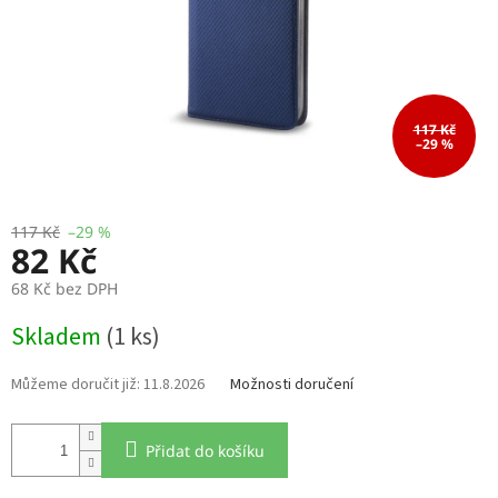
117 Kč
–29 %
117 Kč
–29 %
82 Kč
68 Kč bez DPH
Měrná
Skladem
(1 ks)
cena:
11.8.2026
Možnosti doručení
Přidat do košíku