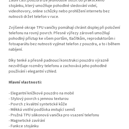
Zadní část pouzdra lze jednoduše složit do praktického
stojánku, který umožňuje pohodlné sledování videí,
videohovory, online schůzky nebo prohlížení internetu bez
nutnosti držet telefon v ruce.
Zvýšené okraje TPU vaničky pomáhají chránit displej při položení
telefonu na rovný povrch. Přesné výřezy zároveň umožňují
pohodlný přístup ke všem portům, tlačítkům, reproduktorům i
fotoaparátu bez nutnosti vyjímat telefon z pouzdra, a to i během
nabíjení.
Díky tenké a přesně padnoucí konstrukci pouzdro výrazně
nezvětšuje rozměry telefonu a zachovává jeho pohodlné
používání i elegantní vzhled.
Hlavní vlastnosti:
- Elegantní knížkové pouzdro na mobil
- Stylový povrch s jemnou texturou
- Povrch z kvalitní syntetické kůže
- Měkká vnitřní podšívka imitující semiš
- Pružná TPU silikonová vanička pro vsazení telefonu
- Magnetické zavírání
- Funkce stojánku