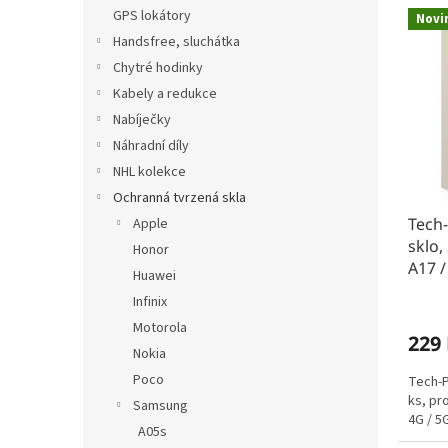
n
V
n
GPS lokátory
Novi
e
ý
í
Handsfree, sluchátka
l
p
p
Chytré hodinky
i
r
s
o
Kabely a redukce
p
d
Nabíječky
r
u
Náhradní díly
o
k
NHL kolekce
d
t
Ochranná tvrzená skla
u
ů
Tech-
k
Apple
sklo,
t
Honor
A17 /
ů
Huawei
Infinix
Motorola
229
Nokia
Poco
Tech-P
ks, pr
Samsung
4G / 5
A05s