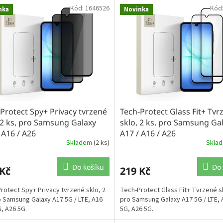
Kód:
1646526
Kód
nka
Novinka
Protect Spy+ Privacy tvrzené
Tech-Protect Glass Fit+ Tvr
 2 ks, pro Samsung Galaxy
sklo, 2 ks, pro Samsung Ga
 A16 / A26
A17 / A16 / A26
Skladem
(2 ks)
Skla
Do košíku
Do 
 Kč
219 Kč
rotect Spy+ Privacy tvrzené sklo, 2
Tech-Protect Glass Fit+ Tvrzené sk
o Samsung Galaxy A17 5G / LTE, A16
pro Samsung Galaxy A17 5G / LTE, 
G, A26 5G.
5G, A26 5G.