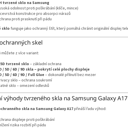
H tvrzené sklo na Samsung
ysoká odolnost proti poškrábání (klíče, mince)
ícevrstvá konstrukce pro absorpci nárazů
chrana proti prasknutí při pádu
 sklo
funguje jako ochranný štít, který pomáhá chránit originální displej t
ochranných skel
i můžete z více variant:
.5D tvrzené sklo
– základní ochrana
D / 5D / 6D / 9D skla – pokrytí celé plochy displeje
D / 5D / 6D / 9D / Full Glue
– dokonalé přilnutí bez mezer
rivacy sklo – ochrana soukromí
atné sklo – omezení odlesků
í výhody tvrzeného skla na Samsung Galaxy A17
ochranného skla na Samsung Galaxy A17
přináší řadu výhod:
chrana displeje proti poškrábání
nížení rizika rozbití při pádu