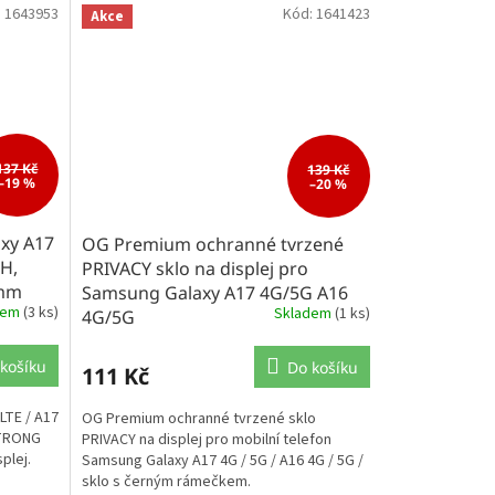
:
1643953
Kód:
1641423
Akce
137 Kč
139 Kč
–19 %
–20 %
xy A17
OG Premium ochranné tvrzené
9H,
PRIVACY sklo na displej pro
 mm
Samsung Galaxy A17 4G/5G A16
dem
(3 ks)
Skladem
(1 ks)
4G/5G
košíku
Do košíku
111 Kč
LTE / A17
OG Premium ochranné tvrzené sklo
STRONG
PRIVACY na displej pro mobilní telefon
plej.
Samsung Galaxy A17 4G / 5G / A16 4G / 5G /
sklo s černým rámečkem.