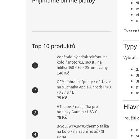
Přijímáme online platby
9
v
v
o
Tvrzené
Typy 
Top 10 produktů
Voděodolný držák telefonu na
Vybrat s
kolo / motorku, 360 st., na
řídítka 168 × 92 × 25 mm, černý
2
140 Kč
3
3
OEM náhradní špunty / nástavce
p
na sluchátka Apple AirPods PRO
/ XS / S / L
m
75 Kč
Hlavn
HT kabel / nabíječka pro
hodinky Garmin / USB-C
75 Kč
Použití
B-Soul WYA26Y0S thermo taška
o
na kolo / na zadní nosič / 9l
s
černá