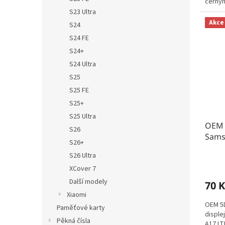
černý
S23 Ultra
Akce
S24
S24 FE
S24+
S24 Ultra
S25
S25 FE
S25+
S25 Ultra
OEM 5
S26
Sams
S26+
S26 Ultra
XCover 7
Další modely
70 K
Xiaomi
OEM 5D
Paměťové karty
disple
Pěkná čísla
A17 LT