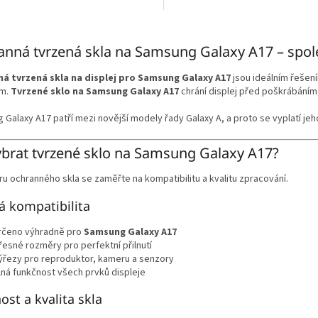
O
v
nná tvrzená skla na Samsung Galaxy A17 – spole
l
á
á tvrzená skla na displej pro Samsung Galaxy A17
jsou ideálním řešen
d
em.
Tvrzené sklo na Samsung Galaxy A17
chrání displej před poškrábání
a
c
Galaxy A17 patří mezi novější modely řady Galaxy A, a proto se vyplatí jeho
í
p
r
ybrat tvrzené sklo na Samsung Galaxy A17?
v
k
ru ochranného skla se zaměřte na kompatibilitu a kvalitu zpracování.
y
v
á kompatibilita
ý
p
rčeno výhradně pro
Samsung Galaxy A17
i
řesné rozměry pro perfektní přilnutí
s
ýřezy pro reproduktor, kameru a senzory
u
lná funkčnost všech prvků displeje
ost a kvalita skla