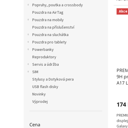
Popruhy, poutka a crossbody
Akce
Pouzdra na AirTag
Pouzdra na mobily
Pouzdra na příslušenství
Pouzdra na sluchátka
Pouzdra pro tablety
Powerbanky
Reproduktory
Servis a údržba
PREM
SIM
9H p
Stylusy a Dotyková pera
A17 L
USB flash disky
Novinky
Výprodej
174
PREMIU
disple
Cena
Galaxy