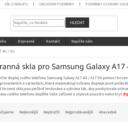
VŠE O NÁKUPU
OBCHODNÍ PODMÍNKY
PODMÍNKY OCHRANY OSOB
HLEDAT
míru
Dopravné
Kontakt
Napište nám
7 4G / 5G
ranná skla pro Samsung Galaxy A17 
te displej svého telefonu Samsung Galaxy A17 4G / A17 5G pomocí tvrzenéh
provedeních a variantách, která maximalizují ochranu displeje proti poškr
 tvrzená skla jsou pečlivě testována a vybrána tak, aby poskytovala ochran
anu celého telefonu doplňte Vaše zařízení o stylové pouzdro nebo kryt:
Po
učujeme
Nejlevnější
Nejdražší
Nejprodávanější
Abecedně