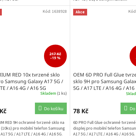
Kód:
1638928
Kód
Akce
217 Kč
–19 %
IUM RED 10x tvrzené sklo
OEM 6D PRO Full Glue tvrz
ro Samsung Galaxy A17 5G /
sklo 9H pro Samsung Galax
TE / A16 4G / A16 5G
5G / A17 LTE / A16 4G / A16
Skladem
(1 ks)
Skla
Do košíku
Do
 Kč
78 Kč
M RED 9H ochranné tvrzené sklo na
6D PRO Full Glue ochranné tvrzené
j (10ks) pro mobilní telefon Samsung
displej pro mobilní telefon Samsu
 A17 5G / A17 LTE / A16 4G / A16 5G.
A17 5G / A17 LTE / A16 4G / A16 5G.