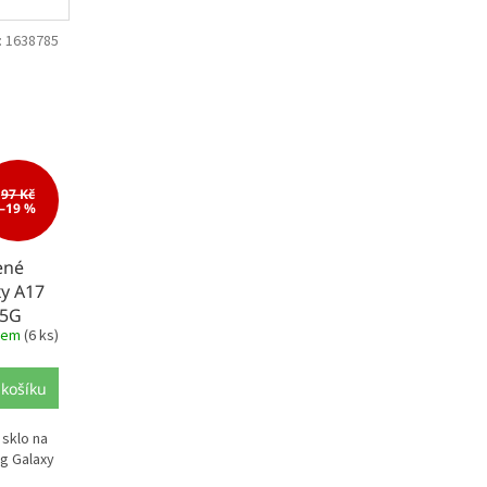
:
1638785
97 Kč
–19 %
ené
y A17
 5G
dem
(6 ks)
 košíku
 sklo na
ng Galaxy