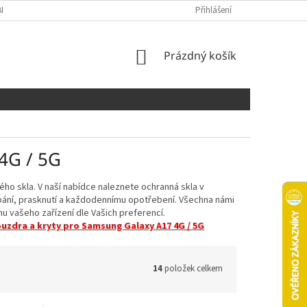
NÍCH ÚDAJŮ
COOKIES
Přihlášení
NÁKUPNÍ
Prázdný košík
KOŠÍK
4G / 5G
o skla. V naší nabídce naleznete ochranná skla v
ábání, prasknutí a každodennímu opotřebení. Všechna námi
u vašeho zařízení dle Vašich preferencí.
uzdra a kryty pro Samsung Galaxy A17 4G / 5G
14
položek celkem