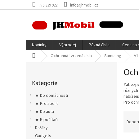
Přejít
776 339 922
info@jhmobil.cz
na
obsah
Novinky
Výprodej
Pěkná čísla
Cena na 
Domů
Ochranná tvrzená skla
Samsung
A1
P
Och
o
Přeskočit
s
Kategorie
kategorie
Zabezpeč
t
různých 
r
★ Do domácnosti
nabízená
a
Pro ochr
★ Pro sport
n
★ Do auta
n
Ř
í
★ K počítači
a
Dopor
p
z
Držáky
a
e
Gadgets