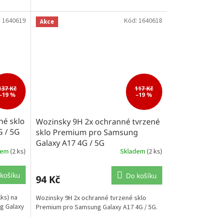
:
1640619
Kód:
1640618
Akce
137 Kč
117 Kč
–19 %
–19 %
né sklo
Wozinsky 9H 2x ochranné tvrzené
 / 5G
sklo Premium pro Samsung
Galaxy A17 4G / 5G
dem
(2 ks)
Skladem
(2 ks)
košíku
Do košíku
94 Kč
ks) na
Wozinsky 9H 2x ochranné tvrzené sklo
ng Galaxy
Premium pro Samsung Galaxy A17 4G / 5G.