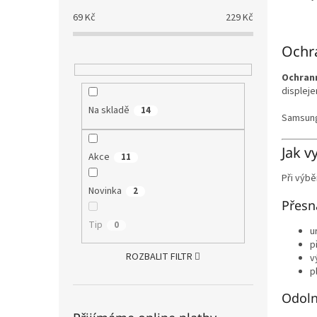
69
Kč
229
Kč
Ochra
Ochrann
displej
Na skladě
14
Samsung 
Jak v
Akce
11
Při výbě
Novinka
2
Přesn
Tip
0
u
p
ROZBALIT FILTR
v
p
Odoln