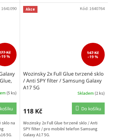
:
1641090
Kód:
1640764
Akce
277 Kč
147 Kč
–19 %
–19 %
Galaxy
Wozinsky 2x Full Glue tvrzené sklo
 Glue,
/ Anti SPY filter / Samsung Galaxy
A17 5G
dem
(5 ks)
Skladem
(2 ks)
košíku
Do košíku
118 Kč
 sklo na
Wozinsky 2x Full Glue tvrzené sklo / Anti
ng
SPY filter / pro mobilní telefon Samsung
A16 5G.
Galaxy A17 5G.