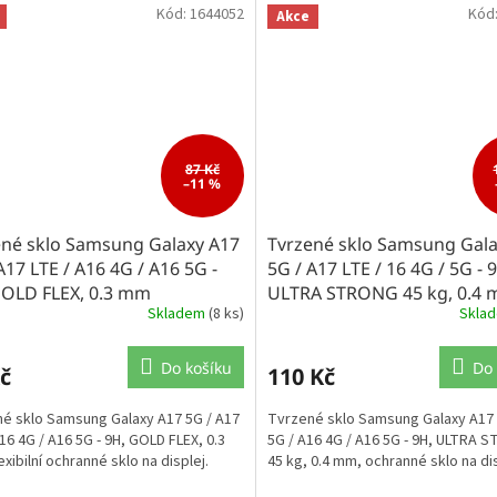
Kód:
1644052
Kód
Akce
87 Kč
–11 %
ené sklo Samsung Galaxy A17
Tvrzené sklo Samsung Gala
A17 LTE / A16 4G / A16 5G -
5G / A17 LTE / 16 4G / 5G - 
GOLD FLEX, 0.3 mm
ULTRA STRONG 45 kg, 0.4
Skladem
(8 ks)
Skla
Do košíku
Do 
č
110 Kč
é sklo Samsung Galaxy A17 5G / A17
Tvrzené sklo Samsung Galaxy A17 
A16 4G / A16 5G - 9H, GOLD FLEX, 0.3
5G / A16 4G / A16 5G - 9H, ULTRA 
xibilní ochranné sklo na displej.
45 kg, 0.4 mm, ochranné sklo na dis