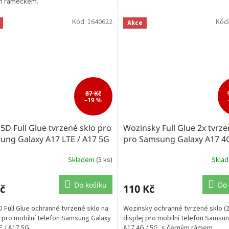
m rámečkem.
Kód:
1640622
Kód
Akce
87 Kč
–19 %
D Full Glue tvrzené sklo pro
Wozinsky Full Glue 2x tvrze
ung Galaxy A17 LTE / A17 5G
pro Samsung Galaxy A17 4G
Skladem
(5 ks)
Skla
Do košíku
Do 
č
110 Kč
 Full Glue ochranné tvrzené sklo na
Wozinsky ochranné tvrzené sklo (2
j pro mobilní telefon Samsung Galaxy
displej pro mobilní telefon Samsu
E / A17 5G.
A17 4G / 5G, s černým rámem.