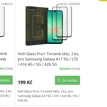
:
1646523
Kód:
1645930
zené
Hofi Glass Pro+ Tvrzené sklo, 2 ks,
laxy
pro Samsung Galaxy A17 5G / LTE
/ A16 4G / 5G / A26 5G
dem
(2 ks)
Skladem
(1 ks)
košíku
Do košíku
199 Kč
lo, 2 ks,
Hofi Glass Pro+ Tvrzené sklo, 2 ks, pro
A16 4G /
Samsung Galaxy A17 5G / LTE / A16 4G / 5G /
A26 5G.