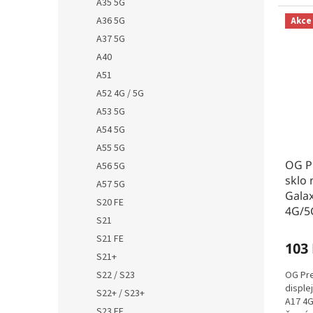
A35 5G
A36 5G
Akce
A37 5G
A40
A51
A52 4G / 5G
A53 5G
A54 5G
A55 5G
OG P
A56 5G
sklo 
A57 5G
Galax
S20 FE
4G/5
S21
S21 FE
103
S21+
OG Pre
S22 / S23
disple
S22+ / S23+
A17 4G
S23 FE