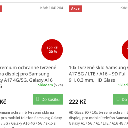
Kód:
1641264
Kód
Akce
129 Kč
–20 %
remium ochranné tvrzené
10x Tvrzené sklo Samsung 
na displej pro Samsung
A17 5G / LTE / A16 – 9D Full
y A17 4G/5G, Galaxy A16
9H, 0.3 mm, HD Glass
Skladem
(5 ks)
Skla
G
Do košíku
Do 
 Kč
222 Kč
mium ochranné tvrzené sklo na
HD Glass 9D / 10x tvrzené ochranné
j pro mobilní telefon Samsung Galaxy
displej, pro mobilní telefon Samsu
 / 5G / Galaxy A16 4G / 5G / sklo s
Galaxy A17 5G / A17 LTE / A16 4G / 