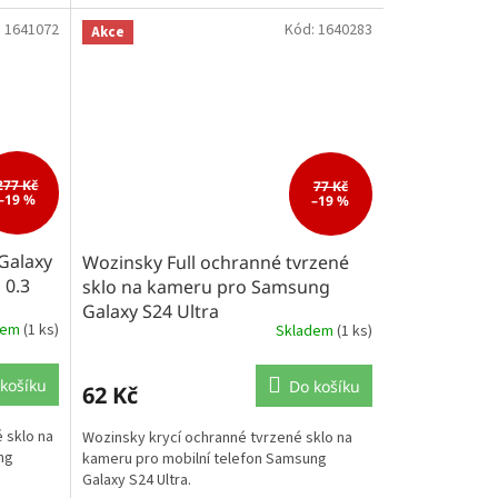
:
1641072
Kód:
1640283
Akce
277 Kč
77 Kč
–19 %
–19 %
Galaxy
Wozinsky Full ochranné tvrzené
 0.3
sklo na kameru pro Samsung
Galaxy S24 Ultra
dem
(1 ks)
Skladem
(1 ks)
košíku
Do košíku
62 Kč
 sklo na
Wozinsky krycí ochranné tvrzené sklo na
ng
kameru pro mobilní telefon Samsung
Galaxy S24 Ultra.