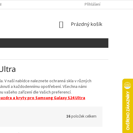
NÍCH ÚDAJŮ
COOKIES
Přihlášení
NÁKUPNÍ
Prázdný košík
KOŠÍK
Ultra
. V naší nabídce naleznete ochranná skla v různých
rasknutí a každodennímu opotřebení. Všechna námi
u vašeho zařízení dle Vašich preferencí.
uzdra a kryty pro Samsung Galaxy S24 Ultra
16
položek celkem