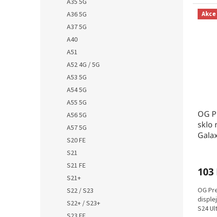
A35 5G
A36 5G
Akce
A37 5G
A40
A51
A52 4G / 5G
A53 5G
A54 5G
A55 5G
OG P
A56 5G
sklo 
A57 5G
Galax
S20 FE
S21
S21 FE
103
S21+
OG Pre
S22 / S23
disple
S22+ / S23+
S24 Ul
S23 FE