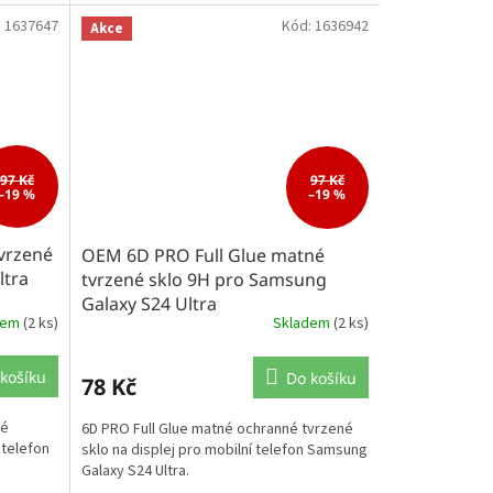
:
1637647
Kód:
1636942
Akce
97 Kč
97 Kč
–19 %
–19 %
vrzené
OEM 6D PRO Full Glue matné
ltra
tvrzené sklo 9H pro Samsung
Galaxy S24 Ultra
dem
(2 ks)
Skladem
(2 ks)
košíku
Do košíku
78 Kč
né
6D PRO Full Glue matné ochranné tvrzené
 telefon
sklo na displej pro mobilní telefon Samsung
Galaxy S24 Ultra.