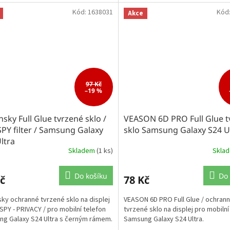
Kód:
1638031
Kód
Akce
97 Kč
–19 %
sky Full Glue tvrzené sklo /
VEASON 6D PRO Full Glue t
SPY filter / Samsung Galaxy
sklo Samsung Galaxy S24 U
ltra
Skladem
(1 ks)
Skla
Do košíku
Do 
č
78 Kč
ky ochranné tvrzené sklo na displej
VEASON 6D PRO Full Glue / ochran
 SPY - PRIVACY / pro mobilní telefon
tvrzené sklo na displej pro mobilní
g Galaxy S24 Ultra s černým rámem.
Samsung Galaxy S24 Ultra.