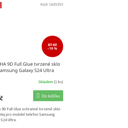
Kód:
1635353
87 Kč
–19 %
A 9D Full Glue tvrzené sklo
Samsung Galaxy S24 Ultra
Skladem
(1 ks)
Do košíku
č
 9D Full Glue ochranné tvrzené sklo
plej pro mobilní telefon Samsung
 S24 Ultra.