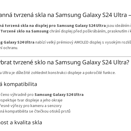
O
v
nná tvrzená skla na Samsung Galaxy S24 Ultra –
l
á
á tvrzená skla na displej pro Samsung Galaxy S24 Ultra
jsou ideálním
d
.
Tvrzené sklo na Samsung
chrání displej před poškrábáním, prasknutím 
a
c
 Galaxy S24 Ultra
nabízí velký prémiový AMOLED displej s vysokým rozliš
í
í ochranu.
p
r
v
ybrat tvrzené sklo na Samsung Galaxy S24 Ultra?
k
y
 Ultra je důležité zohlednit konstrukci displeje a pokročilé funkce.
v
ý
á kompatibilita
p
i
rčeno výhradně pro
Samsung Galaxy S24 Ultra
s
espektuje tvar displeje a jeho okraje
u
řesné výřezy pro kameru a senzory
lná kompatibilita se čtečkou otisků prstů
ost a kvalita skla