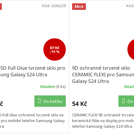
Kód:
1636239
Kód
Akce
87 Kč
–19 %
D Full Glue tvrzené sklo pro
9D ochranné tvrzené sklo
ung Galaxy S24 Ultra
CERAMIC FLEXI pro Samsu
Galaxy S24 Ultra
Skladem
(5 ks)
Skla
Do košíku
Do 
č
54 Kč
 Full Glue ochranné tvrzené sklo na
CERAMIC FLEXI 9D ochranné tvrzené
j pro mobilní telefon Samsung Galaxy
keramická fólie na displej pro mobi
ra.
telefon Samsung Galaxy S24 Ultra.