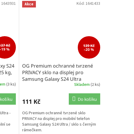
:
1643931
Kód:
1641433
Akce
137 Kč
139 Kč
–19 %
–20 %
xy S24
OG Premium ochranné tvrzené
25 kg,
PRIVACY sklo na displej pro
Samsung Galaxy S24 Ultra
dem
(3 ks)
Skladem
(2 ks)
košíku
Do košíku
111 Kč
ltra -
OG Premium ochranné tvrzené sklo
PRIVACY na displej pro mobilní telefon
lní se
Samsung Galaxy S24 Ultra / sklo s černým
rámečkem.