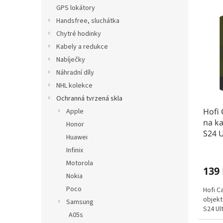
n
V
n
GPS lokátory
e
ý
í
Handsfree, sluchátka
l
p
p
Chytré hodinky
i
r
s
o
Kabely a redukce
p
d
Nabíječky
r
u
Náhradní díly
o
k
NHL kolekce
d
t
Ochranná tvrzená skla
u
ů
Hofi
k
Apple
na k
t
Honor
S24 U
ů
Huawei
Infinix
Motorola
139
Nokia
Poco
Hofi C
objekt
Samsung
S24 Ult
A05s