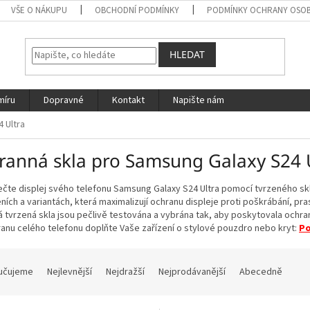
VŠE O NÁKUPU
OBCHODNÍ PODMÍNKY
PODMÍNKY OCHRANY OSOB
HLEDAT
míru
Dopravné
Kontakt
Napište nám
4 Ultra
ranná skla pro Samsung Galaxy S24 
te displej svého telefonu Samsung Galaxy S24 Ultra pomocí tvrzeného skla
ích a variantách, která maximalizují ochranu displeje proti poškrábání, p
 tvrzená skla jsou pečlivě testována a vybrána tak, aby poskytovala ochran
anu celého telefonu doplňte Vaše zařízení o stylové pouzdro nebo kryt:
Po
učujeme
Nejlevnější
Nejdražší
Nejprodávanější
Abecedně