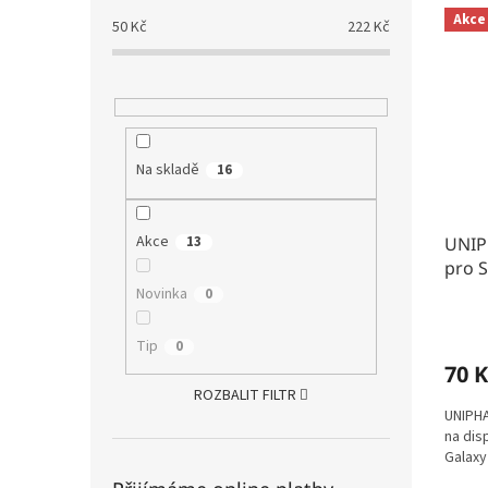
Akce
50
Kč
222
Kč
Na skladě
16
Akce
13
UNIPH
pro 
Novinka
0
Tip
0
70 K
ROZBALIT FILTR
UNIPHA
na dis
Galaxy