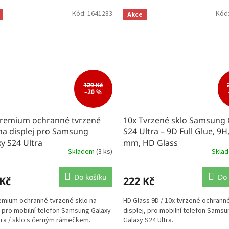
Kód:
1641283
Kód
Akce
129 Kč
–20 %
remium ochranné tvrzené
10x Tvrzené sklo Samsung 
na displej pro Samsung
S24 Ultra – 9D Full Glue, 9H,
y S24 Ultra
mm, HD Glass
Skladem
(3 ks)
Skla
Do košíku
Do 
 Kč
222 Kč
mium ochranné tvrzené sklo na
HD Glass 9D / 10x tvrzené ochranné
j pro mobilní telefon Samsung Galaxy
displej, pro mobilní telefon Samsu
tra / sklo s černým rámečkem.
Galaxy S24 Ultra.