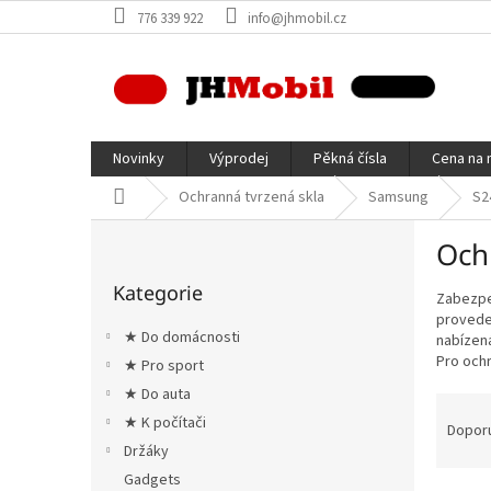
Přejít
776 339 922
info@jhmobil.cz
na
obsah
Novinky
Výprodej
Pěkná čísla
Cena na 
Domů
Ochranná tvrzená skla
Samsung
S2
P
Och
o
Přeskočit
s
Kategorie
kategorie
Zabezpeč
t
proveden
r
★ Do domácnosti
nabízená
a
Pro ochr
★ Pro sport
n
★ Do auta
n
Ř
í
★ K počítači
a
Dopor
p
z
Držáky
a
e
Gadgets