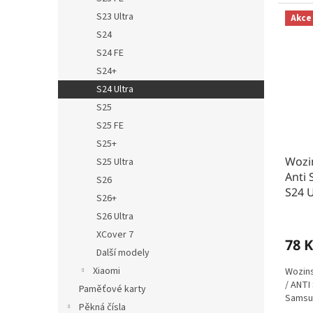
S23 Ultra
Akce
S24
S24 FE
S24+
S24 Ultra
S25
S25 FE
S25+
Wozin
S25 Ultra
Anti 
S26
S24 U
S26+
S26 Ultra
XCover 7
78 K
Další modely
Xiaomi
Wozins
/ ANTI
Paměťové karty
Samsun
Pěkná čísla