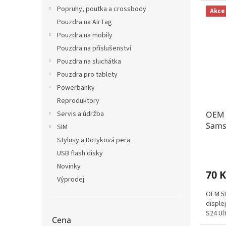
Popruhy, poutka a crossbody
Akce
Pouzdra na AirTag
Pouzdra na mobily
Pouzdra na příslušenství
Pouzdra na sluchátka
Pouzdra pro tablety
Powerbanky
Reproduktory
Servis a údržba
OEM 5
Sams
SIM
Stylusy a Dotyková pera
USB flash disky
Novinky
70 K
Výprodej
OEM 5D
disple
S24 Ult
Cena