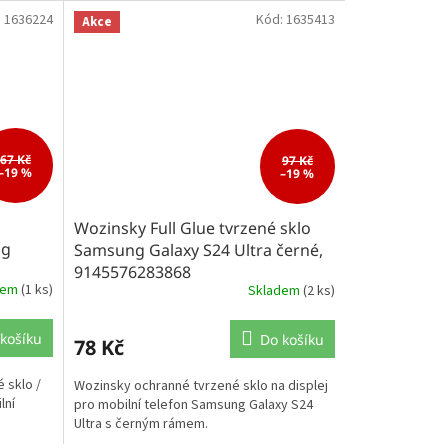
:
1636224
Kód:
1635413
Akce
67 Kč
97 Kč
–19 %
–19 %
Wozinsky Full Glue tvrzené sklo
ng
Samsung Galaxy S24 Ultra černé,
9145576283868
dem
(1 ks)
Skladem
(2 ks)
košíku
Do košíku
78 Kč
 sklo /
Wozinsky ochranné tvrzené sklo na displej
lní
pro mobilní telefon Samsung Galaxy S24
Ultra s černým rámem.