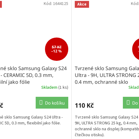
Kód:
1644125
Kód
Akce
57 Kč
–12 %
ené sklo Samsung Galaxy S24
Tvrzené sklo Samsung Gala
 - CERAMIC 5D, 0.3 mm,
Ultra - 9H, ULTRA STRONG 
ilní jako fólie
0.4 mm, ochranné sklo
Skladem
(1 ks)
Skla
Do košíku
Do 
č
110 Kč
é sklo Samsung Galaxy S24 Ultra -
Tvrzené sklo Samsung Galaxy S24 U
 5D, 0.3 mm, flexibilní jako fólie.
9H, ULTRA STRONG 25 kg, 0.4 mm,
ochranné sklo na displej (kompatibi
čtečkou otisku).