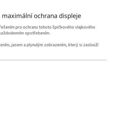
 maximální ochrana displeje
 řešením pro ochranu tohoto špičkového vlajkového
i každodenním opotřebením.
ením, jasem a plynulým zobrazením, který si zaslouží