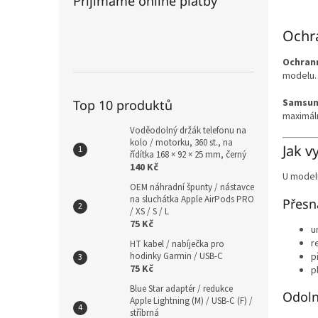
Přijímáme online platby
Ochra
Ochrann
modelu
Samsung
Top 10 produktů
maximáln
Voděodolný držák telefonu na
kolo / motorku, 360 st., na
Jak v
řídítka 168 × 92 × 25 mm, černý
140 Kč
U modelu
OEM náhradní špunty / nástavce
na sluchátka Apple AirPods PRO
Přesn
/ XS / S / L
75 Kč
u
r
HT kabel / nabíječka pro
hodinky Garmin / USB-C
p
75 Kč
p
Blue Star adaptér / redukce
Odoln
Apple Lightning (M) / USB-C (F) /
stříbrná