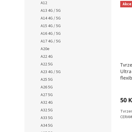
A12
Akce
A13 4G / 5G
A14 4G / 5G
A15 4G / 5G
A16 4G / 5G
A17 4G / 5G
A20e
A22 4G
A22 5G
Tvrz
Ultra
A23 4G / 5G
flexib
A25 5G
A26 5G
A27 5G
50 K
A32 4G
A32 5G
Tvrzen
CERAMIC
A33 5G
A34 5G