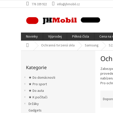
Přejít
776 339 922
info@jhmobil.cz
na
obsah
Novinky
Výprodej
Pěkná čísla
Cena na 
Domů
Ochranná tvrzená skla
Samsung
S2
P
Och
o
Přeskočit
s
Kategorie
kategorie
Zabezpeč
t
proveden
r
★ Do domácnosti
nabízená
a
Pro ochr
★ Pro sport
n
★ Do auta
n
Ř
í
★ K počítači
a
Dopor
p
z
Držáky
a
e
Gadgets