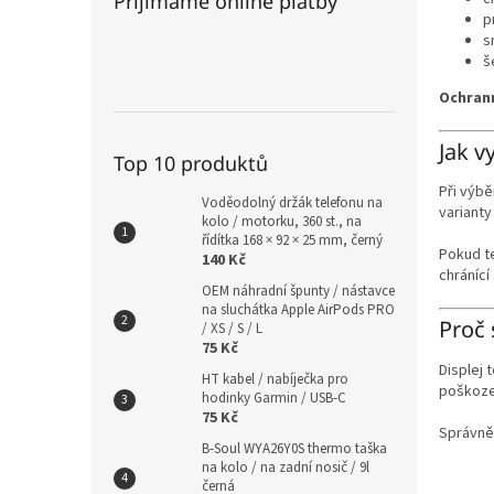
Přijímáme online platby
p
s
š
Ochrann
Jak v
Top 10 produktů
Při výbě
Voděodolný držák telefonu na
variant
kolo / motorku, 360 st., na
řídítka 168 × 92 × 25 mm, černý
Pokud t
140 Kč
chránící
OEM náhradní špunty / nástavce
na sluchátka Apple AirPods PRO
Proč 
/ XS / S / L
75 Kč
Displej t
HT kabel / nabíječka pro
poškozen
hodinky Garmin / USB-C
75 Kč
Správně
B-Soul WYA26Y0S thermo taška
na kolo / na zadní nosič / 9l
černá