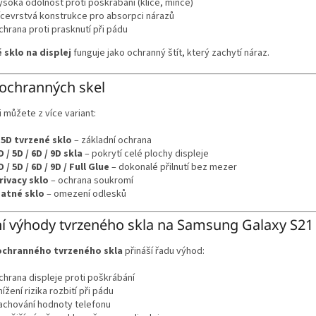
ysoká odolnost proti poškrábání (klíče, mince)
ícevrstvá konstrukce pro absorpci nárazů
chrana proti prasknutí při pádu
 sklo na displej
funguje jako ochranný štít, který zachytí náraz.
ochranných skel
i můžete z více variant:
.5D tvrzené sklo
– základní ochrana
D / 5D / 6D / 9D skla
– pokrytí celé plochy displeje
D / 5D / 6D / 9D / Full Glue
– dokonalé přilnutí bez mezer
rivacy sklo
– ochrana soukromí
atné sklo
– omezení odlesků
í výhody tvrzeného skla na Samsung Galaxy S21
ochranného tvrzeného skla
přináší řadu výhod:
chrana displeje proti poškrábání
nížení rizika rozbití při pádu
achování hodnoty telefonu