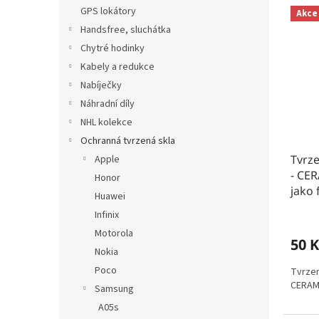
n
V
n
GPS lokátory
Akce
e
ý
í
Handsfree, sluchátka
l
p
p
Chytré hodinky
i
r
s
o
Kabely a redukce
p
d
Nabíječky
r
u
Náhradní díly
o
k
NHL kolekce
d
t
Ochranná tvrzená skla
u
ů
Tvrz
k
Apple
- CER
t
Honor
jako 
ů
Huawei
Infinix
Motorola
50 K
Nokia
Poco
Tvrzen
CERAMIC
Samsung
A05s