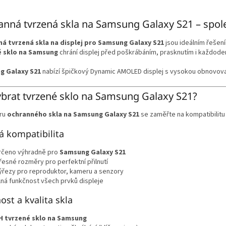
O
v
nná tvrzená skla na Samsung Galaxy S21 – spole
l
á
á tvrzená skla na displej pro Samsung Galaxy S21
jsou ideálním řešen
d
é sklo na Samsung
chrání displej před poškrábáním, prasknutím i každod
a
c
g Galaxy S21
nabízí špičkový Dynamic AMOLED displej s vysokou obnovovací
í
p
r
ybrat tvrzené sklo na Samsung Galaxy S21?
v
k
ěru
ochranného skla na Samsung Galaxy S21
se zaměřte na kompatibilitu a
y
v
á kompatibilita
ý
p
rčeno výhradně pro
Samsung Galaxy S21
i
řesné rozměry pro perfektní přilnutí
s
ýřezy pro reproduktor, kameru a senzory
u
lná funkčnost všech prvků displeje
ost a kvalita skla
H tvrzené sklo na Samsung