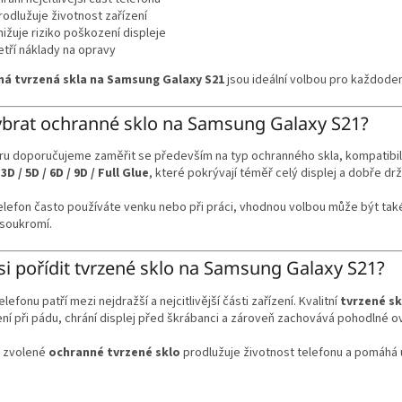
rodlužuje životnost zařízení
nižuje riziko poškození displeje
etří náklady na opravy
á tvrzená skla na Samsung Galaxy S21
jsou ideální volbou pro každode
ybrat ochranné sklo na Samsung Galaxy S21?
ru doporučujeme zaměřit se především na typ ochranného skla, kompatibili
y
3D / 5D / 6D / 9D / Full Glue
, které pokrývají téměř celý displej a dobře drž
elefon často používáte venku nebo při práci, vhodnou volbou může být ta
 soukromí.
si pořídit tvrzené sklo na Samsung Galaxy S21?
elefonu patří mezi nejdražší a nejcitlivější části zařízení. Kvalitní
tvrzené s
í při pádu, chrání displej před škrábanci a zároveň zachovává pohodlné ov
 zvolené
ochranné tvrzené sklo
prodlužuje životnost telefonu a pomáhá u