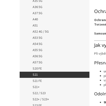
A35 5G
A36 5G
Ochra
A37 5G
A40
Ochrann
Tvrzen
A51
A52 4G / 5G
Samsun
A53 5G
A54 5G
Jak v
A55 5G
Při výb
A56 5G
Přesn
A57 5G
S20 FE
u
S21
p
v
S21 FE
p
S21+
S22 / S23
Odoln
S22+ / S23+
9
S23 FE