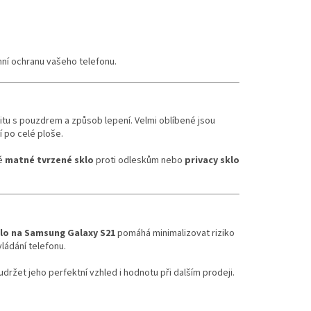
nní ochranu vašeho telefonu.
tu s pouzdrem a způsob lepení. Velmi oblíbené jsou
í po celé ploše.
ké
matné tvrzené sklo
proti odleskům nebo
privacy sklo
klo na Samsung Galaxy S21
pomáhá minimalizovat riziko
ládání telefonu.
držet jeho perfektní vzhled i hodnotu při dalším prodeji.