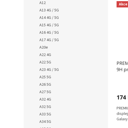
A12
Akce
A13 4G / 5G
A14 4G / 5G
A15 4G / 5G
A16 4G / 5G
A17 4G / 5G
A20e
A22 4G
A22 5G
PREM
9H p
A23 4G / 5G
A25 5G
A26 5G
A27 5G
174
A32 4G
A32 5G
PREMIU
disple
A33 5G
Galaxy
A34 5G