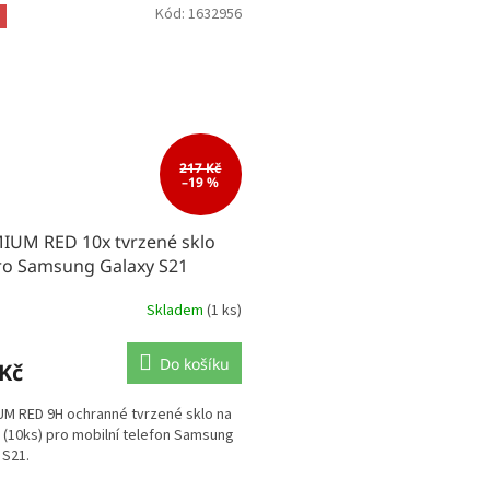
Kód:
1632956
217 Kč
–19 %
IUM RED 10x tvrzené sklo
ro Samsung Galaxy S21
Skladem
(1 ks)
Do košíku
 Kč
M RED 9H ochranné tvrzené sklo na
j (10ks) pro mobilní telefon Samsung
 S21.