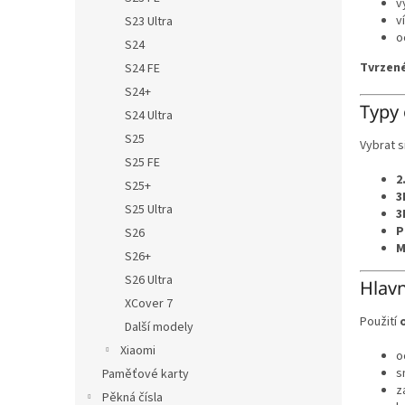
v
v
S23 Ultra
o
S24
Tvrzené
S24 FE
S24+
Typy 
S24 Ultra
S25
Vybrat s
S25 FE
2
S25+
3
S25 Ultra
3
P
S26
M
S26+
S26 Ultra
Hlavn
XCover 7
Použití
Další modely
Xiaomi
o
s
Paměťové karty
z
Pěkná čísla