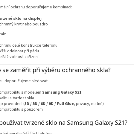
imální ochranu doporučujeme kombinaci:
vrzené sklo na displej
chranný kryt nebo pouzdro
tak:
chranu celé konstrukce telefonu
yšší odolnost při pádu
elší životnost zařízení
 se zaměřit při výběru ochranného skla?
upu doporučujeme sledovat:
ompatibilitu s modelem
Samsung Galaxy S21
valitu a tvrdost skla
yp provedení (
3D / 5D / 6D / 9D / Full Glue
, privacy, matné)
ompatibilitu s pouzdrem
používat tvrzené sklo na Samsung Galaxy S21?
hrání nejcitlivější část telefonu