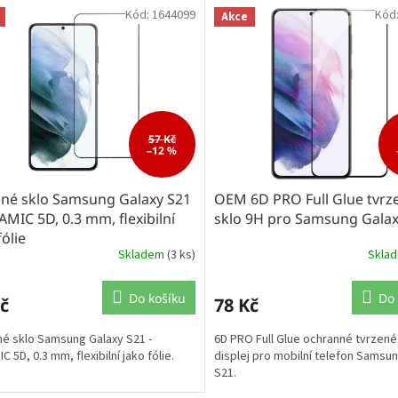
Kód:
1644099
Kód
Akce
57 Kč
–12 %
ené sklo Samsung Galaxy S21
OEM 6D PRO Full Glue tvrz
AMIC 5D, 0.3 mm, flexibilní
sklo 9H pro Samsung Galax
fólie
Skladem
(3 ks)
Skla
Do košíku
Do 
č
78 Kč
é sklo Samsung Galaxy S21 -
6D PRO Full Glue ochranné tvrzené
 5D, 0.3 mm, flexibilní jako fólie.
displej pro mobilní telefon Samsu
S21.