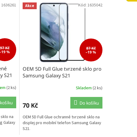
:
1636261
Kód:
1635042
Akce
97 Kč
87 Kč
–19 %
–19 %
ené
OEM 5D Full Glue tvrzené sklo pro
y S21
Samsung Galaxy S21
dem
(2 ks)
Skladem
(2 ks)
košíku
Do košíku
70 Kč
 sklo na
OEM 5D Full Glue ochranné tvrzené sklo na
ng Galaxy
displej pro mobilní telefon Samsung Galaxy
S21.