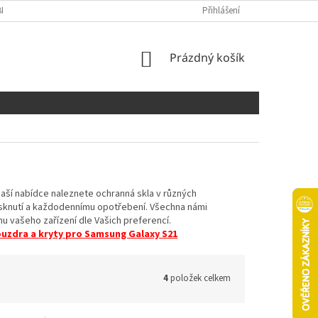
NÍCH ÚDAJŮ
COOKIES
Přihlášení
NÁKUPNÍ
Prázdný košík
KOŠÍK
aší nabídce naleznete ochranná skla v různých
rasknutí a každodennímu opotřebení. Všechna námi
u vašeho zařízení dle Vašich preferencí.
uzdra a kryty pro Samsung Galaxy S21
4
položek celkem