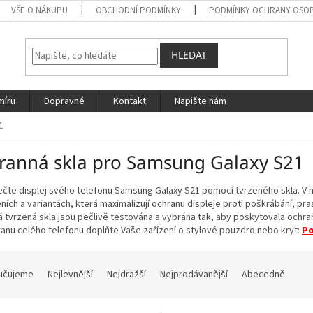
VŠE O NÁKUPU
OBCHODNÍ PODMÍNKY
PODMÍNKY OCHRANY OSOB
HLEDAT
míru
Dopravné
Kontakt
Napište nám
1
ranná skla pro Samsung Galaxy S21
te displej svého telefonu Samsung Galaxy S21 pomocí tvrzeného skla. V n
ích a variantách, která maximalizují ochranu displeje proti poškrábání, p
 tvrzená skla jsou pečlivě testována a vybrána tak, aby poskytovala ochran
anu celého telefonu doplňte Vaše zařízení o stylové pouzdro nebo kryt:
Po
učujeme
Nejlevnější
Nejdražší
Nejprodávanější
Abecedně