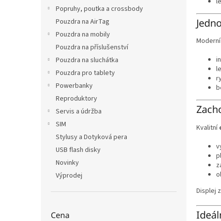
l
Popruhy, poutka a crossbody
Jedno
Pouzdra na AirTag
Pouzdra na mobily
Modern
Pouzdra na příslušenství
i
Pouzdra na sluchátka
l
Pouzdra pro tablety
r
Powerbanky
b
Reproduktory
Zacho
Servis a údržba
SIM
Kvalitní
Stylusy a Dotyková pera
v
USB flash disky
p
Novinky
z
o
Výprodej
Displej 
Ideál
Cena