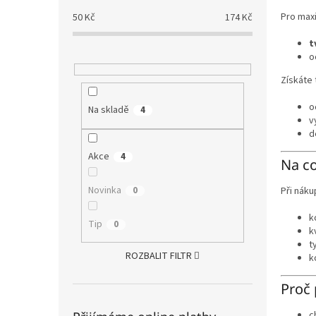
Pro max
50
Kč
174
Kč
t
o
Získáte 
o
Na skladě
4
v
d
Akce
4
Na co
Novinka
0
Při nák
k
Tip
0
k
t
ROZBALIT FILTR
k
Proč 
c