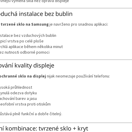
evnější výměna skla než oprava displeje
duchá instalace bez bublin
í
tvrzené sklo na Samsung
je navrženo pro snadnou aplikaci:
nstalace bez vzduchových bublin
epicí vrstva po celé ploše
ychlá aplikace během několika minut
ez nutnosti odborné pomoci
vání kvality displeje
ochranné sklo na displej
nijak neomezuje používání telefonu:
ysoká průhlednost
lynulá odezva dotyku
achování barev a jasu
leofobní vrstva proti otiskům
zůstává plně funkční a dobře čitelný.
ní kombinace: tvrzené sklo + kryt