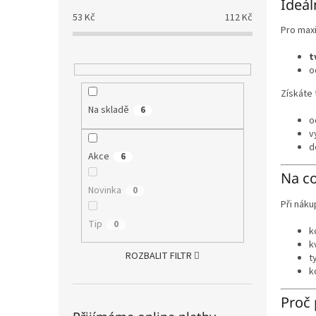
Ideál
53
Kč
112
Kč
Pro max
t
o
Získáte 
Na skladě
6
o
v
d
Akce
6
Na co
Novinka
0
Při nák
Tip
0
k
k
ROZBALIT FILTR
t
k
Proč 