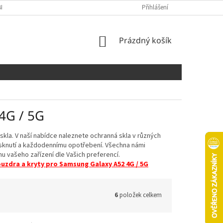
NÍCH ÚDAJŮ
COOKIES
Přihlášení
NÁKUPNÍ
Prázdný košík
KOŠÍK
4G / 5G
la. V naší nabídce naleznete ochranná skla v různých
rasknutí a každodennímu opotřebení. Všechna námi
u vašeho zařízení dle Vašich preferencí.
uzdra a kryty pro Samsung Galaxy A52 4G / 5G
6
položek celkem