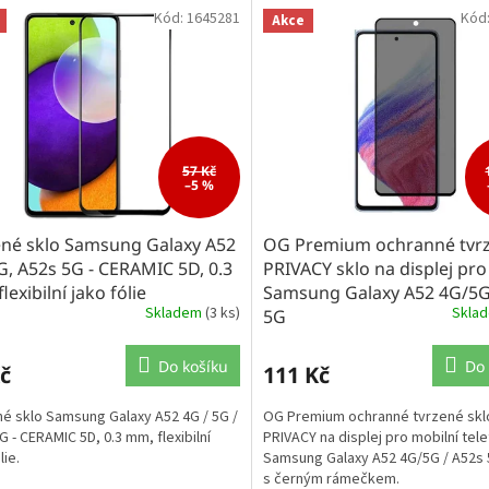
Kód:
1645281
Kód
Akce
57 Kč
–5 %
ené sklo Samsung Galaxy A52
OG Premium ochranné tvr
, A52s 5G - CERAMIC 5D, 0.3
PRIVACY sklo na displej pro
lexibilní jako fólie
Samsung Galaxy A52 4G/5G
Skladem
(3 ks)
Skla
5G
Do košíku
Do 
č
111 Kč
é sklo Samsung Galaxy A52 4G / 5G /
OG Premium ochranné tvrzené skl
G - CERAMIC 5D, 0.3 mm, flexibilní
PRIVACY na displej pro mobilní tel
lie.
Samsung Galaxy A52 4G/5G / A52s 5
s černým rámečkem.