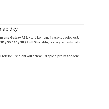
 nabídky
msung Galaxy A52
, která kombinují vysokou odolnost,
,
3D / 5D / 6D / 9D / Full Glue sklo
, privacy variantu nebo
u telefonu spolehlivou ochranu displeje pro každodenní