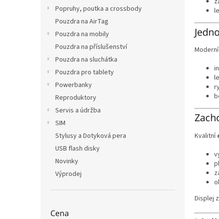
z
Popruhy, poutka a crossbody
l
Pouzdra na AirTag
Jedno
Pouzdra na mobily
Pouzdra na příslušenství
Modern
Pouzdra na sluchátka
i
Pouzdra pro tablety
l
Powerbanky
r
b
Reproduktory
Servis a údržba
Zacho
SIM
Kvalitní
Stylusy a Dotyková pera
USB flash disky
v
Novinky
p
z
Výprodej
o
Displej 
Cena