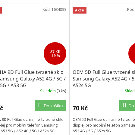
Kód:
1634899
Kód
Akce
87 Kč
–19 %
A 9D Full Glue tvrzené sklo
OEM 5D Full Glue tvrzené s
Samsung Galaxy A52 4G / 5G /
Samsung Galaxy A52 4G / 5
5G / A53 5G
A52s 5G
Skladem
(3 ks)
Skla
Do košíku
Do 
č
70 Kč
 9D Full Glue ochranné tvrzené sklo
OEM 5D Full Glue ochranné tvrzené
plej pro mobilní telefon Samsung
displej pro mobilní telefon Samsu
 A53 5G / A52 4G / 5G / A52s 5G.
A52 4G / 5G / A52s 5G.