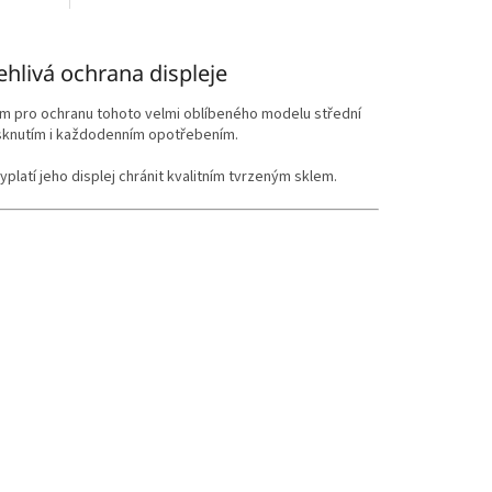
hlivá ochrana displeje
ím pro ochranu tohoto velmi oblíbeného modelu střední
asknutím i každodenním opotřebením.
platí jeho displej chránit kvalitním tvrzeným sklem.