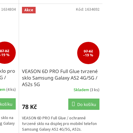
:
1634804
Kód:
1634692
Akce
87 Kč
97 Kč
–19 %
–19 %
klo pro
VEASON 6D PRO Full Glue tvrzené
G /
sklo Samsung Galaxy A52 4G/5G /
A52s 5G
dem
(4 ks)
Skladem
(3 ks)
košíku
Do košíku
78 Kč
 sklo na
VEASON 6D PRO Full Glue / ochranné
ng Galaxy
tvrzené sklo na displej pro mobilní telefon
Samsung Galaxy A52 4G/5G, A52s.