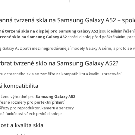
O
v
nná tvrzená skla na Samsung Galaxy A52 – spole
l
á
á tvrzená skla na displej pro Samsung Galaxy A52
jsou ideálním řešen
d
rzené sklo na Samsung Galaxy A52
chrání displej před poškrábáním, pr
a
c
Galaxy A52 patří mezi nejprodávanější modely Galaxy A série, a proto se vy
í
p
r
ybrat tvrzené sklo na Samsung Galaxy A52?
v
k
ru ochranného skla se zaměřte na kompatibilitu a kvalitu zpracování.
y
v
á kompatibilita
ý
p
rčeno výhradně pro
Samsung Galaxy A52
i
řesné rozměry pro perfektní přilnutí
s
ýřezy pro reproduktor, kameru a senzory
u
lná funkčnost všech prvků displeje
ost a kvalita skla