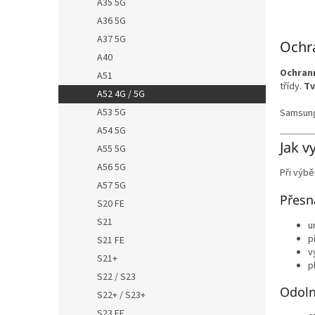
A35 5G
A36 5G
A37 5G
Ochra
A40
Ochrann
A51
třídy.
Tv
A52 4G / 5G
A53 5G
Samsung 
A54 5G
Jak v
A55 5G
A56 5G
Při výbě
A57 5G
Přesn
S20 FE
S21
u
p
S21 FE
v
S21+
p
S22 / S23
Odoln
S22+ / S23+
S23 FE