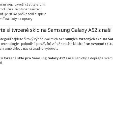
hrání nejcitlivější část telefonu
rodlužuje životnost zařízení
nižuje riziko poškození displeje
etří náklady na opravy
te si tvrzené sklo na Samsung Galaxy A52 z naší
ategorii najdete široký výběr kvalitních
ochranných tvrzených skel na Sa
technologie i pohodlné používání. Ať už hledáte klasické
9H tvrzené sklo
hranné sklo, u nás si snadno vyberete.
 si
tvrzené sklo pro Samsung Galaxy A52
z naší nabídky a dopřejte svém
í.