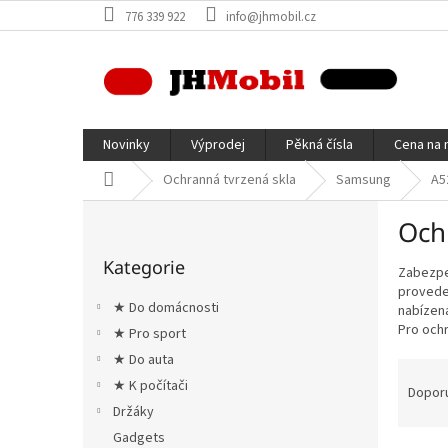
Přejít
776 339 922
info@jhmobil.cz
na
obsah
Novinky
Výprodej
Pěkná čísla
Cena na 
Domů
Ochranná tvrzená skla
Samsung
A5
P
Och
o
Přeskočit
s
Kategorie
kategorie
Zabezpeč
t
proveden
r
★ Do domácnosti
nabízená
a
Pro ochr
★ Pro sport
n
★ Do auta
n
Ř
í
★ K počítači
a
Dopor
p
z
Držáky
a
e
Gadgets