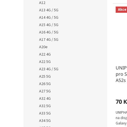
A12
Akce
A13 4G / 5G
A14 4G / 5G
A15 4G / 5G
A16 4G / 5G
A17 4G / 5G
A20e
A22 4G
A22 5G
UNIPH
A23 4G / 5G
pro 
A25 5G
A52s 
A26 5G
A27 5G
A32 4G
70 K
A32 5G
UNIPHA
A33 5G
na dis
A34 5G
Galaxy