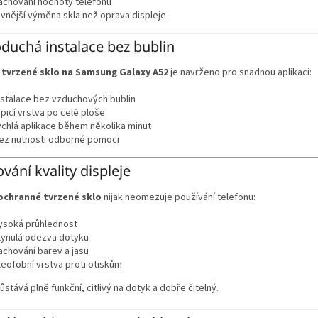
achování hodnoty telefonu
evnější výměna skla než oprava displeje
duchá instalace bez bublin
í
tvrzené sklo na Samsung Galaxy A52
je navrženo pro snadnou aplikaci:
nstalace bez vzduchových bublin
epicí vrstva po celé ploše
ychlá aplikace během několika minut
ez nutnosti odborné pomoci
vání kvality displeje
ochranné tvrzené sklo
nijak neomezuje používání telefonu:
ysoká průhlednost
lynulá odezva dotyku
achování barev a jasu
leofobní vrstva proti otiskům
zůstává plně funkční, citlivý na dotyk a dobře čitelný.