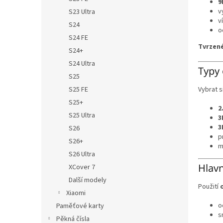
9
v
S23 Ultra
v
S24
o
S24 FE
Tvrzené
S24+
S24 Ultra
Typy 
S25
Vybrat s
S25 FE
S25+
2
S25 Ultra
3
3
S26
p
S26+
m
S26 Ultra
Hlavn
XCover 7
Další modely
Použití
Xiaomi
o
Paměťové karty
s
Pěkná čísla