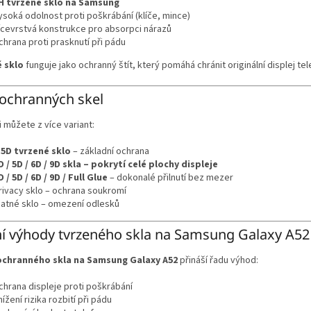
H tvrzené sklo na Samsung
ysoká odolnost proti poškrábání (klíče, mince)
ícevrstvá konstrukce pro absorpci nárazů
chrana proti prasknutí při pádu
 sklo
funguje jako ochranný štít, který pomáhá chránit originální displej t
ochranných skel
i můžete z více variant:
.5D tvrzené sklo
– základní ochrana
D / 5D / 6D / 9D skla – pokrytí celé plochy displeje
D / 5D / 6D / 9D / Full Glue
– dokonalé přilnutí bez mezer
rivacy sklo – ochrana soukromí
atné sklo – omezení odlesků
í výhody tvrzeného skla na Samsung Galaxy A52
ochranného skla na Samsung Galaxy A52
přináší řadu výhod:
chrana displeje proti poškrábání
nížení rizika rozbití při pádu