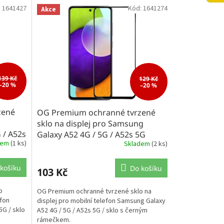
:
1641427
Kód:
1641274
Akce
139 Kč
129 Kč
–20 %
–20 %
zené
OG Premium ochranné tvrzené
sklo na displej pro Samsung
 / A52s
Galaxy A52 4G / 5G / A52s 5G
dem
(1 ks)
Skladem
(2 ks)
košíku
Do košíku
103 Kč
o
OG Premium ochranné tvrzené sklo na
efon
displej pro mobilní telefon Samsung Galaxy
G / sklo
A52 4G / 5G / A52s 5G / sklo s černým
rámečkem.