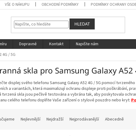
VŠE O NÁKUPU
OBCHODNÍ PODMÍNKY
PODMÍNKY OCHRANY OSOB
HLEDAT
míru
Dopravné
Kontakt
Napište nám
2 4G / 5G
ranná skla pro Samsung Galaxy A52 
te displej svého telefonu Samsung Galaxy A52 4G / 5G pomocí tvrzeného sk
ích a variantách, která maximalizují ochranu displeje proti poškrábání, p
 tvrzená skla jsou pečlivě testována a vybrána tak, aby poskytovala ochran
anu celého telefonu doplňte Vaše zařízení o stylové pouzdro nebo kryt:
Po
učujeme
Nejlevnější
Nejdražší
Nejprodávanější
Abecedně