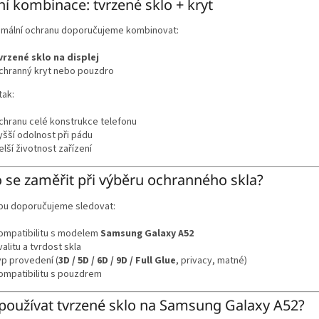
ní kombinace: tvrzené sklo + kryt
imální ochranu doporučujeme kombinovat:
vrzené sklo na displej
chranný kryt nebo pouzdro
tak:
chranu celé konstrukce telefonu
yšší odolnost při pádu
elší životnost zařízení
 se zaměřit při výběru ochranného skla?
upu doporučujeme sledovat:
ompatibilitu s modelem
Samsung Galaxy A52
valitu a tvrdost skla
yp provedení (
3D / 5D / 6D / 9D / Full Glue
, privacy, matné)
ompatibilitu s pouzdrem
používat tvrzené sklo na Samsung Galaxy A52?