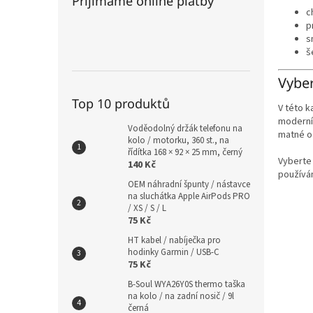
Přijímáme online platby
c
p
s
š
Vyber
Top 10 produktů
V této k
moderní 
Voděodolný držák telefonu na
matné oc
kolo / motorku, 360 st., na
řídítka 168 × 92 × 25 mm, černý
Vyberte
140 Kč
používán
OEM náhradní špunty / nástavce
na sluchátka Apple AirPods PRO
/ XS / S / L
75 Kč
HT kabel / nabíječka pro
hodinky Garmin / USB-C
75 Kč
B-Soul WYA26Y0S thermo taška
na kolo / na zadní nosič / 9l
černá