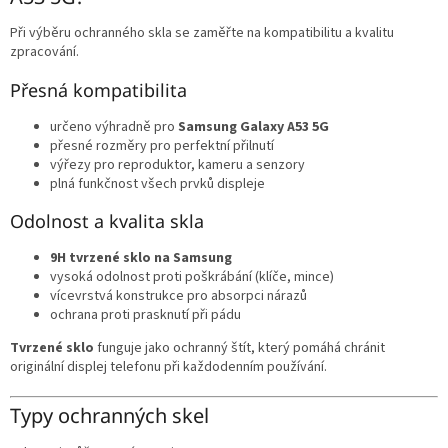
i
s
Při výběru ochranného skla se zaměřte na kompatibilitu a kvalitu
u
zpracování.
Přesná kompatibilita
určeno výhradně pro
Samsung Galaxy A53 5G
přesné rozměry pro perfektní přilnutí
výřezy pro reproduktor, kameru a senzory
plná funkčnost všech prvků displeje
Odolnost a kvalita skla
9H tvrzené sklo na Samsung
vysoká odolnost proti poškrábání (klíče, mince)
vícevrstvá konstrukce pro absorpci nárazů
ochrana proti prasknutí při pádu
Tvrzené sklo
funguje jako ochranný štít, který pomáhá chránit
originální displej telefonu při každodenním používání.
Typy ochranných skel