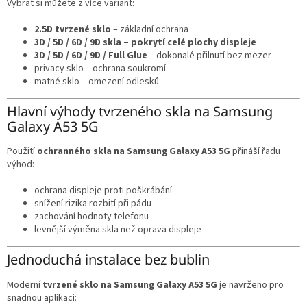
Vybrat si můžete z více variant:
2.5D tvrzené sklo
– základní ochrana
3D / 5D / 6D / 9D skla – pokrytí celé plochy displeje
3D / 5D / 6D / 9D / Full Glue
– dokonalé přilnutí bez mezer
privacy sklo – ochrana soukromí
matné sklo – omezení odlesků
Hlavní výhody tvrzeného skla na Samsung
Galaxy A53 5G
Použití
ochranného skla na Samsung Galaxy A53 5G
přináší řadu
výhod:
ochrana displeje proti poškrábání
snížení rizika rozbití při pádu
zachování hodnoty telefonu
levnější výměna skla než oprava displeje
Jednoduchá instalace bez bublin
Moderní
tvrzené sklo na Samsung Galaxy A53 5G
je navrženo pro
snadnou aplikaci: