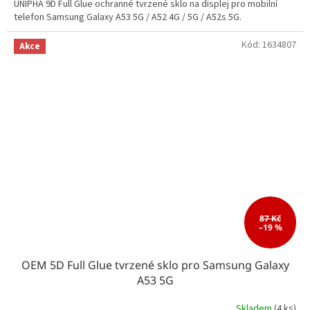
UNIPHA 9D Full Glue ochranné tvrzené sklo na displej pro mobilní
telefon Samsung Galaxy A53 5G / A52 4G / 5G / A52s 5G.
Kód:
1634807
Akce
87 Kč
–19 %
OEM 5D Full Glue tvrzené sklo pro Samsung Galaxy
A53 5G
Skladem
(4 ks)