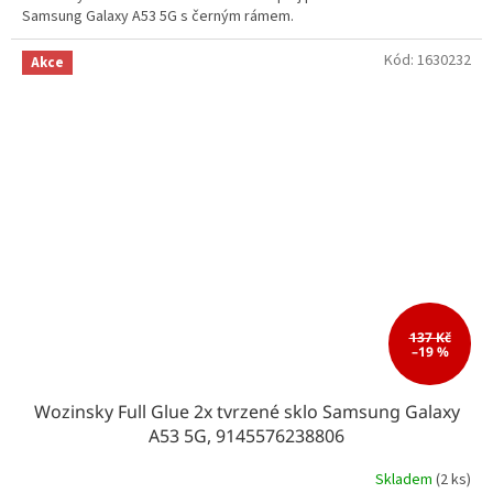
Samsung Galaxy A53 5G s černým rámem.
Kód:
1630232
Akce
137 Kč
–19 %
Wozinsky Full Glue 2x tvrzené sklo Samsung Galaxy
A53 5G, 9145576238806
Skladem
(2 ks)