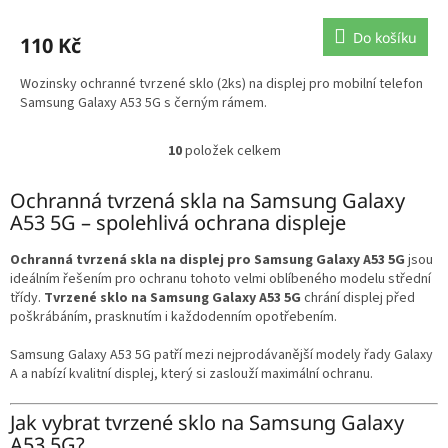
Do košíku
110 Kč
Wozinsky ochranné tvrzené sklo (2ks) na displej pro mobilní telefon
Samsung Galaxy A53 5G s černým rámem.
10
položek celkem
O
v
l
Ochranná tvrzená skla na Samsung Galaxy
á
A53 5G – spolehlivá ochrana displeje
d
a
Ochranná tvrzená skla na displej pro Samsung Galaxy A53 5G
jsou
c
ideálním řešením pro ochranu tohoto velmi oblíbeného modelu střední
í
třídy.
Tvrzené sklo na Samsung Galaxy A53 5G
chrání displej před
p
poškrábáním, prasknutím i každodenním opotřebením.
r
v
Samsung Galaxy A53 5G patří mezi nejprodávanější modely řady Galaxy
k
A a nabízí kvalitní displej, který si zaslouží maximální ochranu.
y
v
Jak vybrat tvrzené sklo na Samsung Galaxy
ý
A53 5G?
p