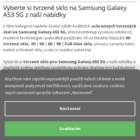
Vyberte si tvrzené sklo na Samsung Galaxy
A53 5G z naší nabídky
V této kategorii najdete široký výběr kvalitních
ochranných tvrzených
skel na Samsung Galaxy A53 5G
, která kombinují vysokou odolnost,
moderní technologie i pohodlné používání. Ať už hledáte klasické
9H
tvrzené sklo
,
3D / 5D / 6D / 9D / Full Glue sklo
, privacy variantu nebo
matné ochranné sklo, u nás si snadno vyberete.
Vyberte si
tvrzené sklo pro Samsung Galaxy A53 5G
z naší nabídky a
dopřejte svému telefonu spolehlivou ochranu displeje pro každodenní
používání.
Abychom vám zajistili nejsnadnější použití našich stránek a mohli
anonymně analyzovat návštěvnost, využíváme soubory cookies.
Z
Jejich nastavení upravíte odkazem „Nastavení“.
á
p
Vytvořil Shoptet
Nastavení
a
t
Copyright 2026
JHMobil.cz
. Všechna práva vyhrazena.
Upravit
í
Souhlasím
nastavení cookies