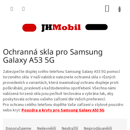
Přejít
NÁKUP
na
obsah
KOŠÍK
Ochranná skla pro Samsung
Galaxy A53 5G
Zabezpečte displej svého telefonu Samsung Galaxy A53 5G pomocí
tvrzeného skla. V naší nabídce naleznete ochranná skla v různých
provedeních a variantách, která maximalizují ochranu displeje proti
poškrábání, prasknutí a každodennímu opotřebení. Všechna námi
nabízená tvrzená skla jsou pečlivě testována a vybrána tak, aby
poskytovala ochranu vašeho zařízení dle Vašich preferencí.
Pro ochranu celého telefonu doplňte Vaše zařízení o stylové pouzdro
nebo kryt:
Pouzdra a kryty pro Samsung Galaxy A53 5G
Ř
a
Doporučujeme
Nejlevnější
Nejdražší
Nejprodávanější