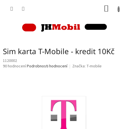
Přejít
NÁKUP
na
obsah
KOŠÍK
Sim karta T-Mobile - kredit 10Kč
1120002
Průměrné
90 hodnocení
Podrobnosti hodnocení
Značka:
T-mobile
hodnocení
produktu
je
4,3
z
5
hvězdiček.