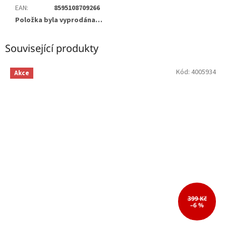
EAN
:
8595108709266
Položka byla vyprodána…
Související produkty
Kód:
4005934
Akce
399 Kč
–6 %