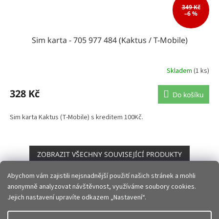
349 Kč
–6 %
Sim karta - 705 977 484 (Kaktus / T-Mobile)
Skladem
(1 ks)
328 Kč
Do košíku
Sim karta Kaktus (T-Mobile) s kreditem 100Kč.
ZOBRAZIT VŠECHNY SOUVISEJÍCÍ PRODUKTY
Abychom vám zajistili nejsnadnější použití našich stránek a mohli
anonymně analyzovat návštěvnost, využíváme soubory cookies.
Z
Jejich nastavení upravíte odkazem „Nastavení“.
á
p
Vytvořil Shoptet