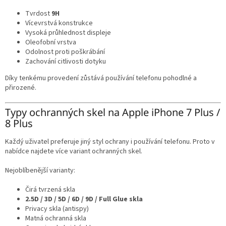
Tvrdost
9H
Vícevrstvá konstrukce
Vysoká průhlednost displeje
Oleofobní vrstva
Odolnost proti poškrábání
Zachování citlivosti dotyku
Díky tenkému provedení zůstává používání telefonu pohodlné a
přirozené.
Typy ochranných skel na Apple iPhone 7 Plus /
8 Plus
Každý uživatel preferuje jiný styl ochrany i používání telefonu. Proto v
nabídce najdete více variant ochranných skel.
Nejoblíbenější varianty:
Čirá tvrzená skla
2.5D / 3D / 5D / 6D / 9D / Full Glue skla
Privacy skla (antispy)
Matná ochranná skla