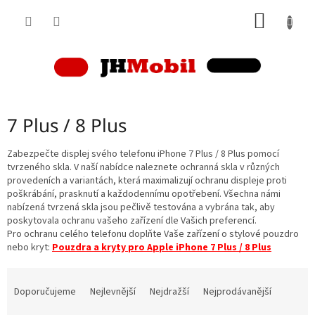
Přejít
NÁKUP
na
obsah
KOŠÍK
7 Plus / 8 Plus
Zabezpečte displej svého telefonu iPhone 7 Plus / 8 Plus pomocí
tvrzeného skla. V naší nabídce naleznete ochranná skla v různých
provedeních a variantách, která maximalizují ochranu displeje proti
poškrábání, prasknutí a každodennímu opotřebení. Všechna námi
nabízená tvrzená skla jsou pečlivě testována a vybrána tak, aby
poskytovala ochranu vašeho zařízení dle Vašich preferencí.
Pro ochranu celého telefonu doplňte Vaše zařízení o stylové pouzdro
nebo kryt:
Pouzdra a kryty pro Apple iPhone 7 Plus / 8 Plus
Ř
a
Doporučujeme
Nejlevnější
Nejdražší
Nejprodávanější
z