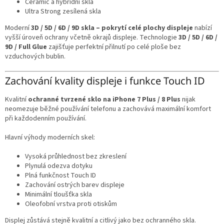
Ceramic a hybridní skla
Ultra Strong zesílená skla
Moderní
3D / 5D / 6D / 9D skla – pokrytí celé plochy displeje
nabízí
vyšší úroveň ochrany včetně okrajů displeje. Technologie
3D / 5D / 6D /
9D / Full Glue
zajišťuje perfektní přilnutí po celé ploše bez
vzduchových bublin.
Zachování kvality displeje i funkce Touch ID
Kvalitní
ochranné tvrzené sklo na iPhone 7 Plus / 8 Plus
nijak
neomezuje běžné používání telefonu a zachovává maximální komfort
při každodenním používání.
Hlavní výhody moderních skel:
Vysoká průhlednost bez zkreslení
Plynulá odezva dotyku
Plná funkčnost Touch ID
Zachování ostrých barev displeje
Minimální tloušťka skla
Oleofobní vrstva proti otiskům
Displej zůstává stejně kvalitní a citlivý jako bez ochranného skla.