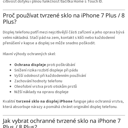
citlivost dotyku i plnou funkčnost tlačítka Home s Touch ID.
s
u
Proč používat tvrzené sklo na iPhone 7 Plus / 8
Plus?
Displej telefonu patří mezi nejcitlivější části zařízení a jeho oprava bývá
velmi nákladná. Stačí pád na zem, kontakt s klíči nebo každodenní
přenášení v kapse a displej se může snadno poškodit.
Hlavní výhody ochranných skel:
Ochrana displeje
proti poškrábání
Snížení rizika rozbití displeje při pádu
Vyšší odolnost při každodenním používání
Zachování hodnoty telefonu
Oleofobní vrstva proti otiskům prstů
Nižší náklady na opravu displeje
Kvalitní
tvrzené sklo na displej iPhone
funguje jako ochranná vrstva,
která absorbuje nárazy a pomáhá chránit originální displej telefonu.
Jak vybrat ochranné tvrzené sklo na iPhone 7
Plus / 8 Plus?