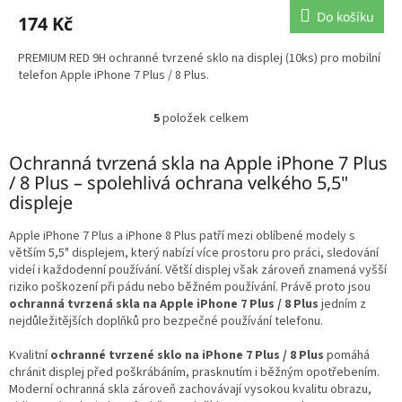
Do košíku
174 Kč
PREMIUM RED 9H ochranné tvrzené sklo na displej (10ks) pro mobilní
telefon Apple iPhone 7 Plus / 8 Plus.
5
položek celkem
O
v
l
Ochranná tvrzená skla na Apple iPhone 7 Plus
á
/ 8 Plus – spolehlivá ochrana velkého 5,5"
d
displeje
a
c
Apple iPhone 7 Plus a iPhone 8 Plus patří mezi oblíbené modely s
í
větším 5,5" displejem, který nabízí více prostoru pro práci, sledování
p
videí i každodenní používání. Větší displej však zároveň znamená vyšší
r
riziko poškození při pádu nebo běžném používání. Právě proto jsou
v
ochranná tvrzená skla na Apple iPhone 7 Plus / 8 Plus
jedním z
k
nejdůležitějších doplňků pro bezpečné používání telefonu.
y
v
Kvalitní
ochranné tvrzené sklo na iPhone 7 Plus / 8 Plus
pomáhá
ý
chránit displej před poškrábáním, prasknutím i běžným opotřebením.
p
Moderní ochranná skla zároveň zachovávají vysokou kvalitu obrazu,
i