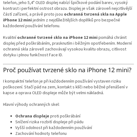
p
telefon, jeho 5,4" OLED displej nabízí špičkové podání barev, vysoký
r
kontrast i perfektní ostrost obrazu. Displej je však zároveň nejcitlivější
v
částí zařízení, a právě proto jsou
ochranná tvrzená skla na Apple
k
iPhone 12 mini
jedním z nejdůležitějších doplňků pro bezpečné
y
každodenní používání telefonu.
v
ý
Kvalitní
ochranné tvrzené sklo na iPhone 12 mini
pomáhá chránit
p
displej před poškrábáním, prasknutím i běžným opotřebením. Moderní
i
ochranná skla zároveň zachovávají vysokou kvalitu obrazu, citlivost
s
dotyku i plnou funkčnost Face ID.
u
Proč používat tvrzené sklo na iPhone 12 mini?
I kompaktní telefon je při každodenním používání vystaven riziku
poškození. Stačí pád na zem, kontakt s klíči nebo běžné přenášení v
kapse a oprava OLED displeje může být velmi nákladná.
Hlavní výhody ochranných skel:
Ochrana displeje
proti poškrábání
Snížení rizika rozbití displeje při pádu
Vyšší odolnost při každodenním používání
Zachování hodnoty telefonu