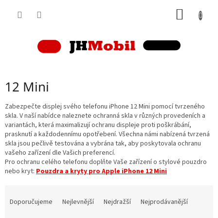
Přejít
NÁKUP
na
obsah
KOŠÍK
12 Mini
Zabezpečte displej svého telefonu iPhone 12 Mini pomocí tvrzeného
skla. V naší nabídce naleznete ochranná skla v různých provedeních a
variantách, která maximalizují ochranu displeje proti poškrábání,
prasknutí a každodennímu opotřebení. Všechna námi nabízená tvrzená
skla jsou pečlivě testována a vybrána tak, aby poskytovala ochranu
vašeho zařízení dle Vašich preferencí.
Pro ochranu celého telefonu doplňte Vaše zařízení o stylové pouzdro
nebo kryt:
Pouzdra a kryty pro Apple iPhone 12 Mini
Ř
a
Doporučujeme
Nejlevnější
Nejdražší
Nejprodávanější
z