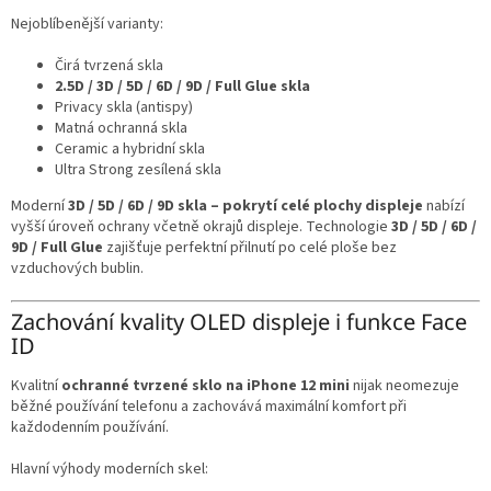
Nejoblíbenější varianty:
Čirá tvrzená skla
2.5D / 3D / 5D / 6D / 9D / Full Glue skla
Privacy skla (antispy)
Matná ochranná skla
Ceramic a hybridní skla
Ultra Strong zesílená skla
Moderní
3D / 5D / 6D / 9D skla – pokrytí celé plochy displeje
nabízí
vyšší úroveň ochrany včetně okrajů displeje. Technologie
3D / 5D / 6D /
9D / Full Glue
zajišťuje perfektní přilnutí po celé ploše bez
vzduchových bublin.
Zachování kvality OLED displeje i funkce Face
ID
Kvalitní
ochranné tvrzené sklo na iPhone 12 mini
nijak neomezuje
běžné používání telefonu a zachovává maximální komfort při
každodenním používání.
Hlavní výhody moderních skel: