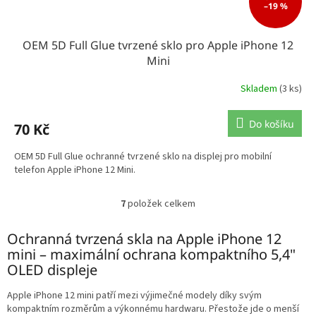
–19 %
OEM 5D Full Glue tvrzené sklo pro Apple iPhone 12
Mini
Skladem
(3 ks)
Do košíku
70 Kč
OEM 5D Full Glue ochranné tvrzené sklo na displej pro mobilní
telefon Apple iPhone 12 Mini.
7
položek celkem
O
v
l
Ochranná tvrzená skla na Apple iPhone 12
á
mini – maximální ochrana kompaktního 5,4"
d
OLED displeje
a
c
Apple iPhone 12 mini patří mezi výjimečné modely díky svým
í
kompaktním rozměrům a výkonnému hardwaru. Přestože jde o menší