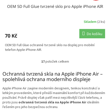
OEM 5D Full Glue tvrzené sklo pro Apple iPhone AIR
Skladem
(2 ks)
Do košíku
70 Kč
OEM 5D Full Glue ochranné tvrzené sklo na displej pro mobilní
telefon Apple iPhone AIR.
17
položek celkem
O
v
l
Ochranná tvrzená skla na Apple iPhone Air –
á
spolehlivá ochrana moderního displeje
d
a
Apple iPhone Air zaujme moderním designem, tenkou konstrukcí a
c
lehkým provedením, které přináší maximální komfort při každodenním
í
používání. Právě displej však patří mezi nejcitlivější části telefonu, a
p
proto jsou
ochranná tvrzená skla na Apple iPhone Air
ideálním
r
řešením pro jeho bezpečnou ochranu.