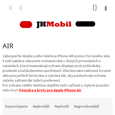
Přejít
NÁKUP
na
obsah
KOŠÍK
AIR
Zabezpečte displej svého telefonu iPhone AIR pomocí tvrzeného skla.
V naší nabídce naleznete ochranná skla v různých provedeních a
variantách, která maximalizují ochranu displeje proti poškrábání,
prasknutí a každodennímu opotřebení. Všechna námi nabízená tvrzená
skla jsou pečlivě testována a vybrána tak, aby poskytovala ochranu
vašeho zařízení dle Vašich preferencí.
Pro ochranu celého telefonu doplňte Vaše zařízení o stylové pouzdro
nebo kryt:
Pouzdra a kryty pro Apple iPhone Air
Ř
a
Doporučujeme
Nejlevnější
Nejdražší
Nejprodávanější
z