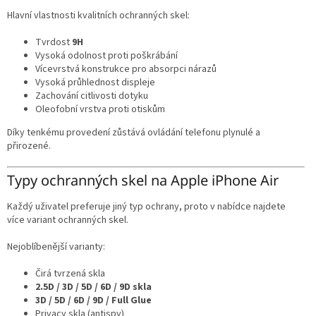
Hlavní vlastnosti kvalitních ochranných skel:
Tvrdost
9H
Vysoká odolnost proti poškrábání
Vícevrstvá konstrukce pro absorpci nárazů
Vysoká průhlednost displeje
Zachování citlivosti dotyku
Oleofobní vrstva proti otiskům
Díky tenkému provedení zůstává ovládání telefonu plynulé a
přirozené.
Typy ochranných skel na Apple iPhone Air
Každý uživatel preferuje jiný typ ochrany, proto v nabídce najdete
více variant ochranných skel.
Nejoblíbenější varianty:
Čirá tvrzená skla
2.5D / 3D / 5D / 6D / 9D skla
3D / 5D / 6D / 9D / Full Glue
Privacy skla (antispy)