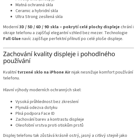
Matná ochranná skla
Ceramic a hybridní skla
Ultra Strong zesílená skla
Moderní
3D / 5D / 6D / 9D skla – pokrytí celé plochy displeje
chrání i
okraje telefonu a zajišťují elegantní vzhled bez mezer. Technologie
Full Glue
navíc zajišťuje perfektní přilnutí po celé ploše displeje.
Zachování kvality displeje i pohodlného
používání
Kvalitní
tvrzené sklo na iPhone Air
nijak nesnižuje komfort používání
telefonu.
Hlavní výhody moderních ochranných skel:
Vysoká průhlednost bez zkreslení
Plynulá odezva dotyku
Plná podpora Face ID
Zachování barev a kontrastu displeje
Oleofobní vrstva proti otiskům prstů
Displej telefonu tak zůstává krásně ostrý, jasný a citlivý stejně jako