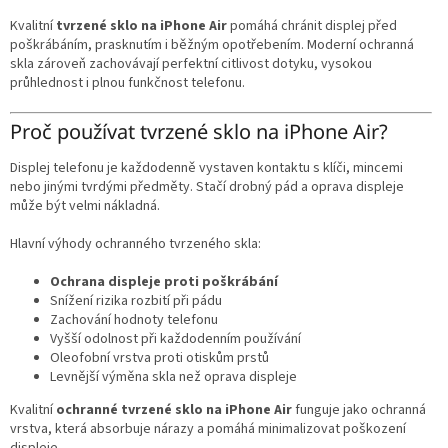
v
k
Kvalitní
tvrzené sklo na iPhone Air
pomáhá chránit displej před
y
poškrábáním, prasknutím i běžným opotřebením. Moderní ochranná
v
skla zároveň zachovávají perfektní citlivost dotyku, vysokou
ý
průhlednost i plnou funkčnost telefonu.
p
i
Proč používat tvrzené sklo na iPhone Air?
s
u
Displej telefonu je každodenně vystaven kontaktu s klíči, mincemi
nebo jinými tvrdými předměty. Stačí drobný pád a oprava displeje
může být velmi nákladná.
Hlavní výhody ochranného tvrzeného skla:
Ochrana displeje proti poškrábání
Snížení rizika rozbití při pádu
Zachování hodnoty telefonu
Vyšší odolnost při každodenním používání
Oleofobní vrstva proti otiskům prstů
Levnější výměna skla než oprava displeje
Kvalitní
ochranné tvrzené sklo na iPhone Air
funguje jako ochranná
vrstva, která absorbuje nárazy a pomáhá minimalizovat poškození