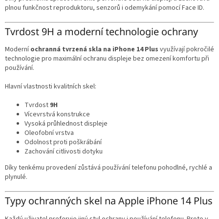
plnou funkčnost reproduktoru, senzorů i odemykání pomocí Face ID.
Tvrdost 9H a moderní technologie ochrany
Moderní
ochranná tvrzená skla na iPhone 14 Plus
využívají pokročilé
technologie pro maximální ochranu displeje bez omezení komfortu při
používání.
Hlavní vlastnosti kvalitních skel:
Tvrdost
9H
Vícevrstvá konstrukce
Vysoká průhlednost displeje
Oleofobní vrstva
Odolnost proti poškrábání
Zachování citlivosti dotyku
Díky tenkému provedení zůstává používání telefonu pohodlné, rychlé a
plynulé.
Typy ochranných skel na Apple iPhone 14 Plus
Každý uživatel preferuje jiný styl ochrany i používání telefonu. Proto v