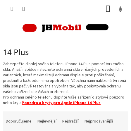
Přejít
NÁKUP
na
obsah
KOŠÍK
14 Plus
Zabezpečte displej svého telefonu iPhone 14 Plus pomocí tvrzeného
skla. V naší nabídce naleznete ochranná skla v různých provedeních a
variantách, která maximalizují ochranu displeje proti poškrábání,
prasknutí a každodennímu opotřebení. Všechna námi nabízená tvrzená
skla jsou pečlivě testována a vybrána tak, aby poskytovala ochranu
vašeho zařízení dle Vašich preferencí.
Pro ochranu celého telefonu doplňte Vaše zařízení o stylové pouzdro
nebo kryt:
Pouzdra a kryty pro Apple iPhone 14 Plus
Ř
a
Doporučujeme
Nejlevnější
Nejdražší
Nejprodávanější
z