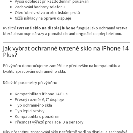
Vyšší odolnost při každodenním používání
Zachování hodnoty telefonu
Oleofobní vrstva proti otiskům prstů
Nižší náklady na opravu displeje
Kvalitní
tvrzené sklo na displej iPhone
funguje jako ochranná vrstva,
která absorbuje nárazy a pomáhá chránit originální displej telefonu.
Jak vybrat ochranné tvrzené sklo na iPhone 14
Plus?
Při výběru doporučujeme zaměřit se především na kompatibilitu a
kvalitu zpracování ochranného skla.
Důležité parametry při výběru:
Kompatibilita s iPhone 14 Plus
Přesný rozměr 6,7" displeje
Typ ochranného skla
Typ lepicí vrstvy
Kompatibilita s pouzdrem
Přesnost výřezů pro Face ID a senzory
Díky přesnému zpracování sklo perfektně sedí na displeji a zachovává