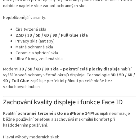
nabídce najdete více variant ochranných skel.
Nejoblíbenější varianty:
Čirá tvrzená skla
2.5D / 3D / 5D / 6D / 9D / Full Glue skla
Privacy skla (antispy)
Matná ochranná skla
Ceramic a hybridní skla
Ultra Strong zesílená skla
Moderní
3D / 5D / 6D / 9D skla – pokrytí celé plochy displeje
nabízí
vyšší úroveň ochrany včetně okrajů displeje. Technologie
3D / 5D / 6D /
9D / Full Glue
zajišťuje perfektní přilnutí po celé ploše bez
vzduchových bublin.
Zachování kvality displeje i funkce Face ID
Kvalitní
ochranné tvrzené sklo na iPhone 14 Plus
nijak neomezuje
běžné používání telefonu a zachovává maximální komfort při
každodenním používání.
Hlavní výhody moderních skel: