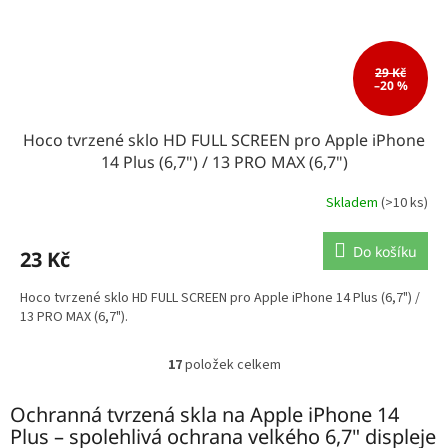
29 Kč
–20 %
Hoco tvrzené sklo HD FULL SCREEN pro Apple iPhone
14 Plus (6,7") / 13 PRO MAX (6,7")
Skladem
(>10 ks)
Do košíku
23 Kč
Hoco tvrzené sklo HD FULL SCREEN pro Apple iPhone 14 Plus (6,7") /
13 PRO MAX (6,7").
17
položek celkem
O
v
l
Ochranná tvrzená skla na Apple iPhone 14
á
Plus – spolehlivá ochrana velkého 6,7" displeje