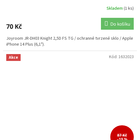
Skladem
(1 ks)
Do košíku
70 Kč
Joyroom JR-DH03 Knight 2,5D FS TG / ochranné tvrzené sklo / Apple
iPhone 14 Plus (6,1").
Kód:
1632023
Akce
87 Kč
–19 %