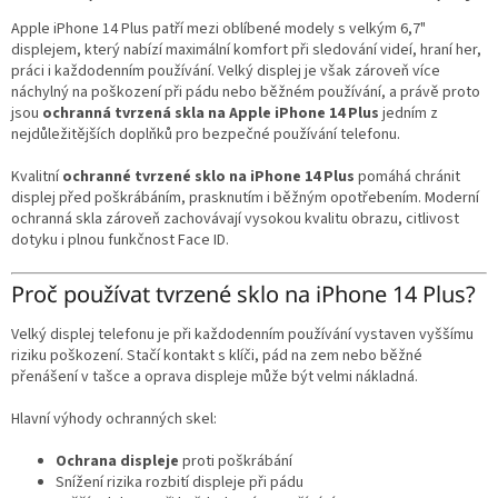
d
a
Apple iPhone 14 Plus patří mezi oblíbené modely s velkým 6,7"
c
displejem, který nabízí maximální komfort při sledování videí, hraní her,
í
práci i každodenním používání. Velký displej je však zároveň více
p
náchylný na poškození při pádu nebo běžném používání, a právě proto
r
jsou
ochranná tvrzená skla na Apple iPhone 14 Plus
jedním z
v
nejdůležitějších doplňků pro bezpečné používání telefonu.
k
y
Kvalitní
ochranné tvrzené sklo na iPhone 14 Plus
pomáhá chránit
v
displej před poškrábáním, prasknutím i běžným opotřebením. Moderní
ý
ochranná skla zároveň zachovávají vysokou kvalitu obrazu, citlivost
p
dotyku i plnou funkčnost Face ID.
i
s
Proč používat tvrzené sklo na iPhone 14 Plus?
u
Velký displej telefonu je při každodenním používání vystaven vyššímu
riziku poškození. Stačí kontakt s klíči, pád na zem nebo běžné
přenášení v tašce a oprava displeje může být velmi nákladná.
Hlavní výhody ochranných skel:
Ochrana displeje
proti poškrábání
Snížení rizika rozbití displeje při pádu