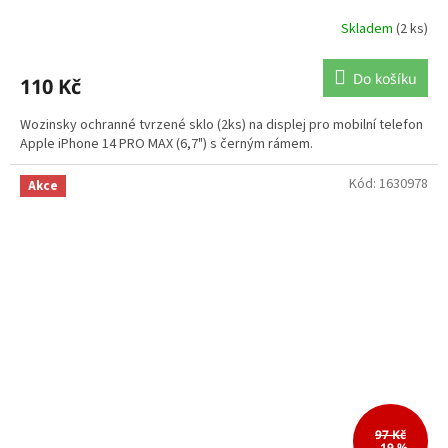
Skladem
(2 ks)
Do košíku
110 Kč
Wozinsky ochranné tvrzené sklo (2ks) na displej pro mobilní telefon
Apple iPhone 14 PRO MAX (6,7") s černým rámem.
Kód:
1630978
Akce
97 Kč
–19 %