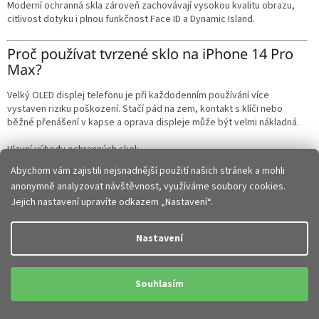
Moderní ochranná skla zároveň zachovávají vysokou kvalitu obrazu,
citlivost dotyku i plnou funkčnost Face ID a Dynamic Island.
Proč používat tvrzené sklo na iPhone 14 Pro
Max?
Velký OLED displej telefonu je při každodenním používání více
vystaven riziku poškození. Stačí pád na zem, kontakt s klíči nebo
běžné přenášení v kapse a oprava displeje může být velmi nákladná.
Hlavní výhody ochranných skel:
Abychom vám zajistili nejsnadnější použití našich stránek a mohli
Ochrana displeje
proti poškrábání
anonymně analyzovat návštěvnost, využíváme soubory cookies.
Snížení rizika rozbití displeje při pádu
Jejich nastavení upravíte odkazem „Nastavení“.
Vyšší odolnost při každodenním používání
Zachování hodnoty telefonu
Oleofobní vrstva proti otiskům prstů
Nastavení
Nižší náklady na opravu displeje
Kvalitní
tvrzené sklo na displej iPhone
funguje jako ochranný štít,
který absorbuje nárazy a pomáhá chránit originální displej telefonu.
Souhlasím
Jak vybrat ochranné tvrzené sklo na iPhone