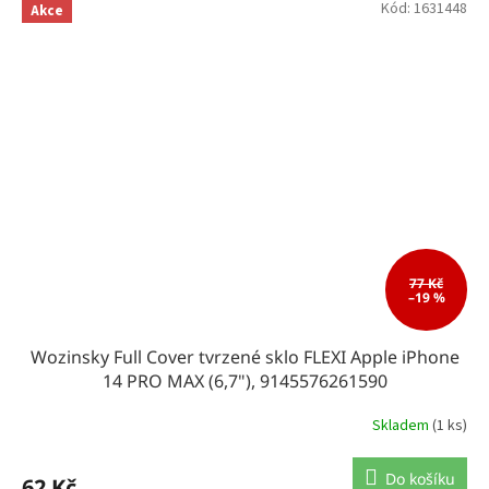
Kód:
1631448
Akce
77 Kč
–19 %
Wozinsky Full Cover tvrzené sklo FLEXI Apple iPhone
14 PRO MAX (6,7"), 9145576261590
Skladem
(1 ks)
Do košíku
62 Kč