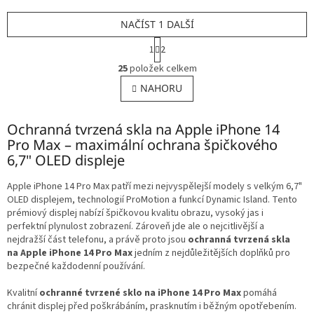
NAČÍST 1 DALŠÍ
S
1
2
t
O
r
25
položek celkem
v
á
l
NAHORU
n
á
k
o
d
v
Ochranná tvrzená skla na Apple iPhone 14
a
á
c
Pro Max – maximální ochrana špičkového
n
í
6,7" OLED displeje
í
p
r
Apple iPhone 14 Pro Max patří mezi nejvyspělejší modely s velkým 6,7"
v
OLED displejem, technologií ProMotion a funkcí Dynamic Island. Tento
k
prémiový displej nabízí špičkovou kvalitu obrazu, vysoký jas i
y
perfektní plynulost zobrazení. Zároveň jde ale o nejcitlivější a
v
nejdražší část telefonu, a právě proto jsou
ochranná tvrzená skla
ý
na Apple iPhone 14 Pro Max
jedním z nejdůležitějších doplňků pro
p
bezpečné každodenní používání.
i
s
Kvalitní
ochranné tvrzené sklo na iPhone 14 Pro Max
pomáhá
u
chránit displej před poškrábáním, prasknutím i běžným opotřebením.