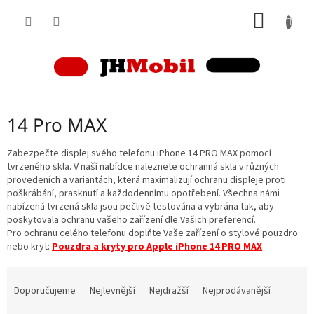
Přejít
NÁKUP
na
obsah
KOŠÍK
14 Pro MAX
Zabezpečte displej svého telefonu iPhone 14 PRO MAX pomocí
tvrzeného skla. V naší nabídce naleznete ochranná skla v různých
provedeních a variantách, která maximalizují ochranu displeje proti
poškrábání, prasknutí a každodennímu opotřebení. Všechna námi
nabízená tvrzená skla jsou pečlivě testována a vybrána tak, aby
poskytovala ochranu vašeho zařízení dle Vašich preferencí.
Pro ochranu celého telefonu doplňte Vaše zařízení o stylové pouzdro
nebo kryt:
Pouzdra a kryty pro Apple iPhone 14 PRO MAX
Ř
a
Doporučujeme
Nejlevnější
Nejdražší
Nejprodávanější
z