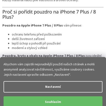
Každý materiál nabízí jiné vlastnosti a úroveň ochrany.
Proč si pořídit pouzdro na iPhone 7 Plus / 8
Plus?
Pouzdro na Apple iPhone 7 Plus / 8 Plus
vám přinese:
ochranu telefonu před poškozením
delší životnost zařízení
lepší úchop a pohodlí při používání
moderní a stylový vzhled
Pouzdra, kryty a obaly na Apple iPhone 7 Plus / 8 Plus
jsou ideální
volbou pro každého, kdo chce svůj telefon chránit a zároveň mu dodat
Abychom vám zajistili nejsnadnější použití našich stránek a mohli
styl.
anonymně analyzovat návštěvnost, využíváme soubory cookies.
Z
Jejich nastavení upravíte odkazem „Nastavení“.
á
p
Vytvořil Shoptet
Nastavení
a
t
Copyright 2026
JHMobil.cz
. Všechna práva vyhrazena.
Upravit
í
Souhlasím
nastavení cookies