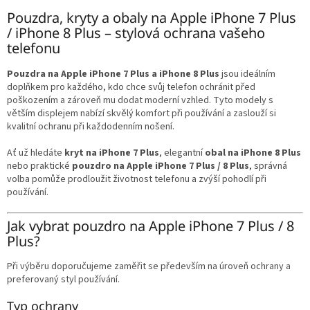
v
l
Pouzdra, kryty a obaly na Apple iPhone 7 Plus
á
/ iPhone 8 Plus – stylová ochrana vašeho
d
telefonu
a
c
Pouzdra na Apple iPhone 7 Plus a iPhone 8 Plus
jsou ideálním
í
doplňkem pro každého, kdo chce svůj telefon ochránit před
p
poškozením a zároveň mu dodat moderní vzhled. Tyto modely s
r
větším displejem nabízí skvělý komfort při používání a zaslouží si
v
kvalitní ochranu při každodenním nošení.
k
y
Ať už hledáte
kryt na iPhone 7 Plus
, elegantní
obal na iPhone 8 Plus
v
nebo praktické
pouzdro na Apple iPhone 7 Plus / 8 Plus
, správná
ý
volba pomůže prodloužit životnost telefonu a zvýší pohodlí při
p
používání.
i
s
Jak vybrat pouzdro na Apple iPhone 7 Plus / 8
u
Plus?
Při výběru doporučujeme zaměřit se především na úroveň ochrany a
preferovaný styl používání.
Typ ochrany