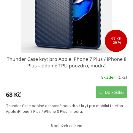
97 Kč
–29 %
Thunder Case kryt pro Apple iPhone 7 Plus / iPhone 8
Plus – odolné TPU pouzdro, modrá
Skladem
(1 ks)
Do košíku
68 Kč
Thunder Case odolné ochranné pouzdro / kryt pro mobilní telefon
Apple iPhone 7 Plus / iPhone 8 Plus - modrá.
3
položek celkem
O