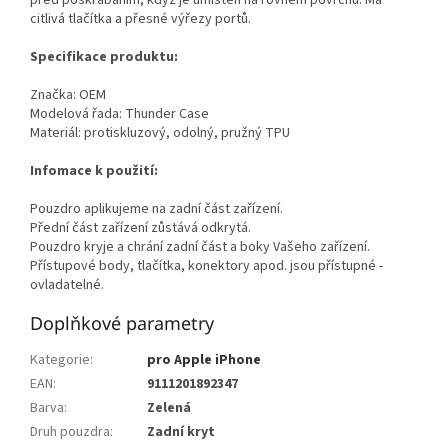
před poškrábáním, když je umístěn na rovném povrchu. Má
citlivá tlačítka a přesné výřezy portů.
Specifikace produktu:
Značka: OEM
Modelová řada: Thunder Case
Materiál: protiskluzový, odolný, pružný TPU
Infomace k použití:
Pouzdro aplikujeme na zadní část zařízení.
Přední část zařízení zůstává odkrytá.
Pouzdro kryje a chrání zadní část a boky Vašeho zařízení.
Přístupové body, tlačítka, konektory apod. jsou přístupné -
ovladatelné.
Doplňkové parametry
Kategorie
:
pro Apple iPhone
EAN
:
9111201892347
Barva
:
Zelená
Druh pouzdra
:
Zadní kryt