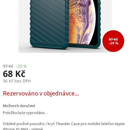
97 Kč
–29 %
97 Kč
–29 %
68 Kč
56 Kč bez DPH
Měrná
Rezervováno v objednávce...
cena:
Možnosti doručení
Položka byla vyprodána…
Odolné pružné pouzdro / kryt Thunder Case pro mobilní telefon Apple
iPhone XS MAX - zelené.