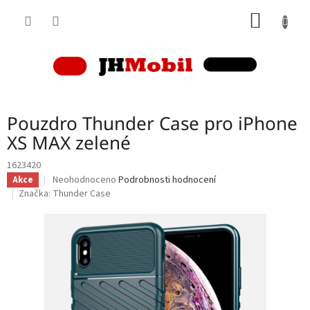
Přejít
NÁKUP
na
obsah
KOŠÍK
Pouzdro Thunder Case pro iPhone
XS MAX zelené
1623420
Průměrné
Neohodnoceno
Podrobnosti hodnocení
Akce
hodnocení
Značka:
Thunder Case
produktu
je
0,0
z
5
hvězdiček.