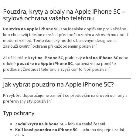
v
l
Pouzdra, kryty a obaly na Apple iPhone 5C –
á
stylová ochrana vašeho telefonu
d
a
Pouzdra na Apple iPhone 5C
jsou ideálním doplňkem pro každého,
c
kdo chce svůj telefon ochránit před poškozením a zároveň mu dodat
í
moderní vzhled. Tento ikonický model s barevným designem si
p
zaslouží kvalitní ochranu při každodenním používání.
r
v
Ať už hledáte
kryt na iPhone 5C
, praktický
obal na iPhone 5C
nebo
k
odolné
pouzdro na Apple iPhone 5C
, správná volba pomůže
y
prodloužit životnost telefonu a zvýší komfort při používání.
v
ý
Jak vybrat pouzdro na Apple iPhone 5C?
p
i
Při výběru doporučujeme zaměřit se především na úroveň ochrany a
s
preferovaný styl používání.
u
Typ ochrany
Zadní kryty na iPhone 5C
– lehké a tenké řešení
Knížková pouzdra na iPhone 5C
– ochrana displeje i zadní
části