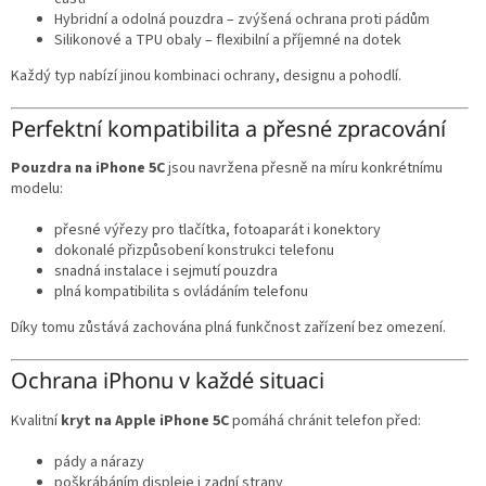
Hybridní a odolná pouzdra – zvýšená ochrana proti pádům
Silikonové a TPU obaly – flexibilní a příjemné na dotek
Každý typ nabízí jinou kombinaci ochrany, designu a pohodlí.
Perfektní kompatibilita a přesné zpracování
Pouzdra na iPhone 5C
jsou navržena přesně na míru konkrétnímu
modelu:
přesné výřezy pro tlačítka, fotoaparát i konektory
dokonalé přizpůsobení konstrukci telefonu
snadná instalace i sejmutí pouzdra
plná kompatibilita s ovládáním telefonu
Díky tomu zůstává zachována plná funkčnost zařízení bez omezení.
Ochrana iPhonu v každé situaci
Kvalitní
kryt na Apple iPhone 5C
pomáhá chránit telefon před:
pády a nárazy
poškrábáním displeje i zadní strany