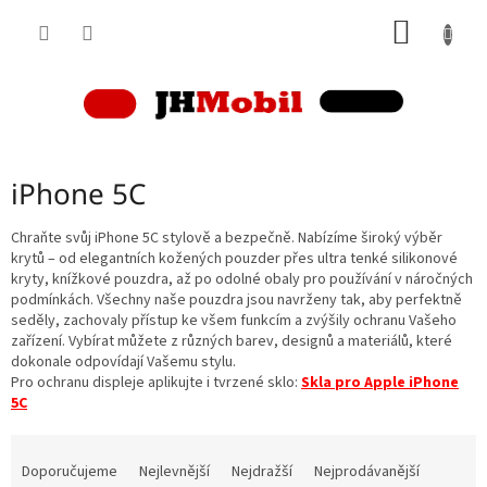
Přejít
NÁKUP
na
obsah
KOŠÍK
iPhone 5C
Chraňte svůj iPhone 5C stylově a bezpečně. Nabízíme široký výběr
krytů – od elegantních kožených pouzder přes ultra tenké silikonové
kryty, knížkové pouzdra, až po odolné obaly pro používání v náročných
podmínkách. Všechny naše pouzdra jsou navrženy tak, aby perfektně
seděly, zachovaly přístup ke všem funkcím a zvýšily ochranu Vašeho
zařízení. Vybírat můžete z různých barev, designů a materiálů, které
dokonale odpovídají Vašemu stylu.
Pro ochranu displeje aplikujte i tvrzené sklo:
Skla pro Apple iPhone
5C
Ř
a
Doporučujeme
Nejlevnější
Nejdražší
Nejprodávanější