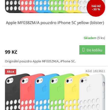
142 Kč
–30 %
Apple MF038ZM/A pouzdro iPhone 5C yellow (blister)
Skladem
(5 ks)
Do košíku
99 Kč
Originální pouzdro Apple MF035ZM/A, iPhone 5C.
Kód:
1613611
Akce