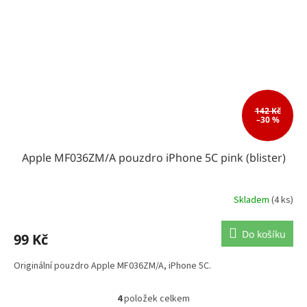
142 Kč
–30 %
Apple MF036ZM/A pouzdro iPhone 5C pink (blister)
Skladem
(4 ks)
Do košíku
99 Kč
Originální pouzdro Apple MF036ZM/A, iPhone 5C.
4
položek celkem
O