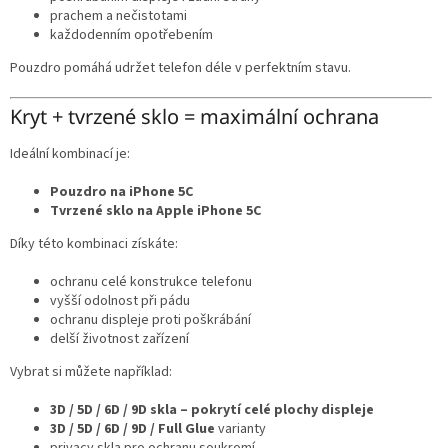
prachem a nečistotami
každodenním opotřebením
Pouzdro pomáhá udržet telefon déle v perfektním stavu.
Kryt + tvrzené sklo = maximální ochrana
Ideální kombinací je:
Pouzdro na iPhone 5C
Tvrzené sklo na Apple iPhone 5C
Díky této kombinaci získáte:
ochranu celé konstrukce telefonu
vyšší odolnost při pádu
ochranu displeje proti poškrábání
delší životnost zařízení
Vybrat si můžete například:
3D / 5D / 6D / 9D skla – pokrytí celé plochy displeje
3D / 5D / 6D / 9D / Full Glue
varianty
privacy skla pro ochranu soukromí