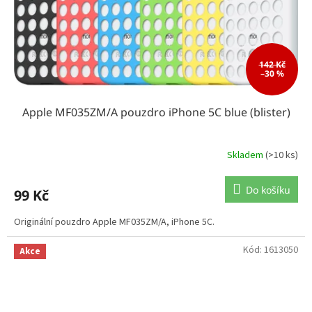
142 Kč
–30 %
Apple MF035ZM/A pouzdro iPhone 5C blue (blister)
Skladem
(>10 ks)
Do košíku
99 Kč
Originální pouzdro Apple MF035ZM/A, iPhone 5C.
Kód:
1613050
Akce