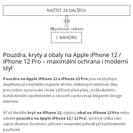
NAČÍST 24 DALŠÍCH
S
1
3
t
O
r
70
položek celkem
v
á
l
NAHORU
n
á
k
o
d
v
Pouzdra, kryty a obaly na Apple iPhone 12 /
a
á
c
iPhone 12 Pro – maximální ochrana i moderní
n
í
styl
í
p
r
Pouzdra na Apple iPhone 12 a iPhone 12 Pro
jsou nezbytným
v
doplňkem pro každého majitele těchto oblíbených telefonů. Díky
k
preciznímu zpracování chrání zařízení před pády, poškrábáním i
y
každodenním opotřebením a zároveň zachovávají elegantní design
v
telefonu.
ý
p
Ať už hledáte
kryt na iPhone 12
, stylový
obal na iPhone 12 Pro
nebo
i
odolné
pouzdro na Apple iPhone 12 / 12 Pro
, správná volba vám
s
zajistí dlouhou životnost zařízení i maximální pohodlí při každodenním
u
používání.