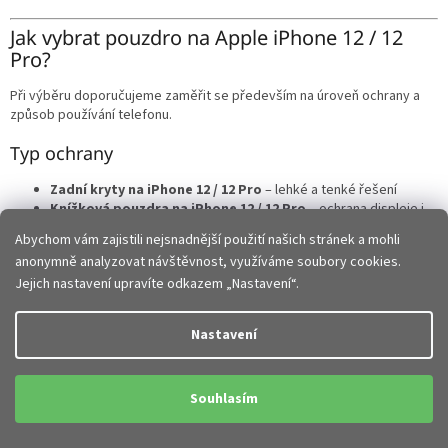
Jak vybrat pouzdro na Apple iPhone 12 / 12
Pro?
Při výběru doporučujeme zaměřit se především na úroveň ochrany a
způsob používání telefonu.
Typ ochrany
Zadní kryty na iPhone 12 / 12 Pro
– lehké a tenké řešení
Knížková pouzdra na iPhone 12 / 12 Pro
– ochrana displeje i
zadní části
Abychom vám zajistili nejsnadnější použití našich stránek a mohli
Hybridní a odolná pouzdra – zvýšená ochrana při pádech
anonymně analyzovat návštěvnost, využíváme soubory cookies.
Silikonové a TPU obaly – flexibilní a příjemné na dotek
Jejich nastavení upravíte odkazem „Nastavení“.
Každý typ nabízí jinou kombinaci ochrany, designu a pohodlí.
Nastavení
Perfektní kompatibilita a přesné zpracování
Pouzdra na iPhone 12 a iPhone 12 Pro
jsou navržena přesně na míru:
Souhlasím
oba modely mají shodné rozměry konstrukce
pouzdra jsou vzájemně kompatibilní