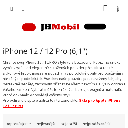
Přejít
NÁKUP
na
obsah
KOŠÍK
iPhone 12 / 12 Pro (6,1")
Chraňte svůj iPhone 12 / 12 PRO stylově a bezpečně. Nabízíme široký
výběr krytů – od elegantních kožených pouzder přes ultra tenké
silikonové kryty, magsafe pouzdra, až po odolné obaly pro používání v
náročných podmínkách. Všechny naše pouzdra jsou navrženy tak, aby
perfektně seděly, zachovaly přístup ke všem funkcím a zvýšily ochranu
Vašeho zařízení. Vybírat můžete z různých barev, designů a materiálů,
které dokonale odpovídají Vašemu stylu.
Pro ochranu displeje aplikujte i tvrzené sklo:
Skla pro Apple iPhone
12 / 12 PRO
Ř
a
Doporučujeme
Nejlevnější
Nejdražší
Nejprodávanější