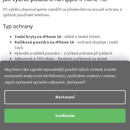
Při výběru doporučujeme zaměřit se především na úroveň ochrany a
způsob používání telefonu.
Typ ochrany
Zadní kryty na iPhone 16
– lehké a tenké řešení
Knížková pouzdra na iPhone 16
– ochrana displeje i zadní
části
Hybridní a odolná pouzdra – zvýšená ochrana při pádech
Silikonové a TPU obaly – flexibilní a příjemné na dotek
Každý typ nabízí jinou kombinaci ochrany, designu a pohodlí.
Abychom vám zajistili nejsnadnější použití našich stránek a mohli
anonymně analyzovat návštěvnost, využíváme soubory cookies.
Perfektní kompatibilita a přesné zpracování
Jejich nastavení upravíte odkazem „Nastavení“.
Pouzdra na iPhone 16
jsou navržena přesně na míru konkrétnímu
Nastavení
modelu:
přesné výřezy pro fotoaparát, tlačítka i konektory
dokonalé přizpůsobení konstrukci telefonu
Souhlasím
snadná instalace i sejmutí pouzdra
plná kompatibilita s ovládáním telefonu