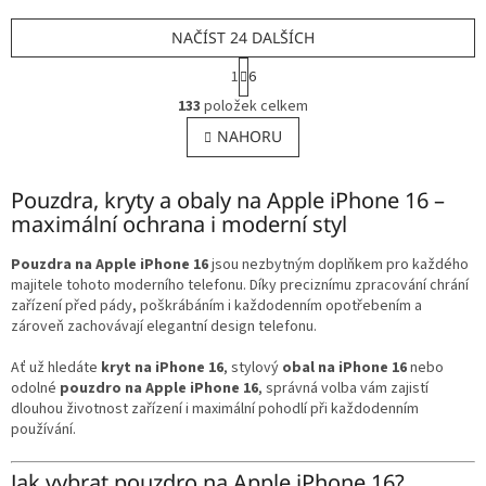
NAČÍST 24 DALŠÍCH
S
1
6
t
O
r
133
položek celkem
v
á
l
NAHORU
n
á
k
o
d
v
Pouzdra, kryty a obaly na Apple iPhone 16 –
a
á
c
maximální ochrana i moderní styl
n
í
í
p
Pouzdra na Apple iPhone 16
jsou nezbytným doplňkem pro každého
r
majitele tohoto moderního telefonu. Díky preciznímu zpracování chrání
v
zařízení před pády, poškrábáním i každodenním opotřebením a
k
zároveň zachovávají elegantní design telefonu.
y
v
Ať už hledáte
kryt na iPhone 16
, stylový
obal na iPhone 16
nebo
ý
odolné
pouzdro na Apple iPhone 16
, správná volba vám zajistí
p
dlouhou životnost zařízení i maximální pohodlí při každodenním
i
používání.
s
u
Jak vybrat pouzdro na Apple iPhone 16?