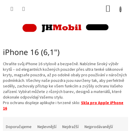
Přejít
NÁKUP
na
obsah
KOŠÍK
iPhone 16 (6,1")
Chraňte svůj iPhone 16 stylově a bezpečně. Nabízíme široký výběr
krytů – od elegantních kožených pouzder přes ultra tenké silikonové
kryty, magsafe pouzdra, až po odolné obaly pro používání v náročných
podmínkách. Všechny naše pouzdra jsou navrženy tak, aby perfektně
seděly, zachovaly přístup ke všem funkcím a zvýšily ochranu Vašeho
zařízení. Vybírat můžete z různých barev, designů a materiálů, které
dokonale odpovídají Vašemu stylu.
Pro ochranu displeje aplikujte i tvrzené sklo:
Skla pro Apple iPhone
16
Ř
a
Doporučujeme
Nejlevnější
Nejdražší
Nejprodávanější