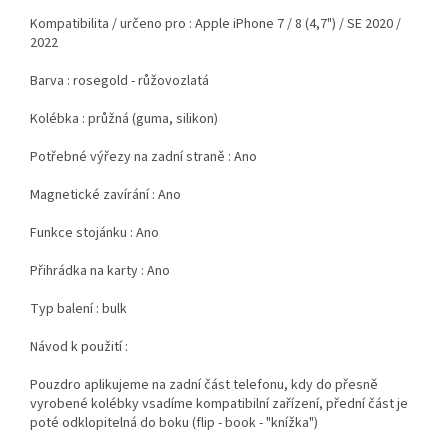
Kompatibilita / určeno pro : Apple iPhone 7 / 8 (4,7") / SE 2020 /
2022
Barva : rosegold - růžovozlatá
Kolébka : průžná (guma, silikon)
Potřebné výřezy na zadní straně : Ano
Magnetické zavírání : Ano
Funkce stojánku : Ano
Přihrádka na karty : Ano
Typ balení : bulk
Návod k použití :
Pouzdro aplikujeme na zadní část telefonu, kdy do přesně
vyrobené kolébky vsadíme kompatibilní zařízení, přední část je
poté odklopitelná do boku (flip - book - "knížka")