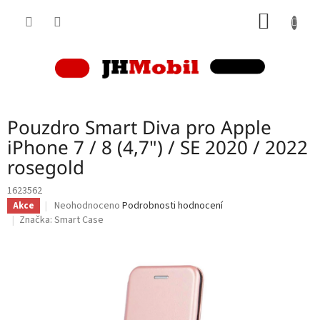
Přejít
NÁKUP
na
obsah
KOŠÍK
Pouzdro Smart Diva pro Apple
iPhone 7 / 8 (4,7") / SE 2020 / 2022
rosegold
1623562
Průměrné
Neohodnoceno
Podrobnosti hodnocení
Akce
hodnocení
Značka:
Smart Case
produktu
je
0,0
z
5
hvězdiček.