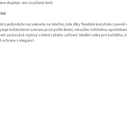
ana displeje: ano (zvýšený lem)
ití:
dro jednoduše nacvaknete na telefon, kde díky flexibilní konstrukci pevně d
ytuje každodenní ochranu proti poškrábání, nárazům i běžnému opotřebení
veň zachovává stylový vzhled vašeho zařízení. Ideální volba pro každého, 
t ochranu s elegancí.