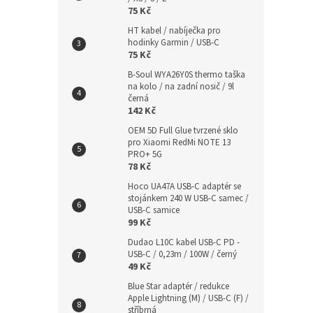
75 Kč
HT kabel / nabíječka pro
hodinky Garmin / USB-C
75 Kč
B-Soul WYA26Y0S thermo taška
na kolo / na zadní nosič / 9l
černá
142 Kč
OEM 5D Full Glue tvrzené sklo
pro Xiaomi RedMi NOTE 13
PRO+ 5G
78 Kč
Hoco UA47A USB-C adaptér se
stojánkem 240 W USB-C samec /
USB-C samice
99 Kč
Dudao L10C kabel USB-C PD -
USB-C / 0,23m / 100W / černý
49 Kč
Blue Star adaptér / redukce
Apple Lightning (M) / USB-C (F) /
stříbrná