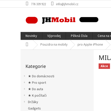
Přejít
776 339 922
info@jhmobil.cz
na
obsah
Novinky
Výprodej
Pěkná čísla
Cena na 
Domů
Pouzdra na mobily
pro Apple iPhone
P
MIL
o
Přeskočit
s
Kategorie
kategorie
Akce
t
r
★ Do domácnosti
a
★ Pro sport
n
★ Do auta
n
í
★ K počítači
p
Držáky
a
Gadgets