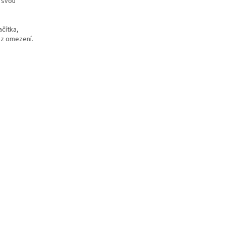
l svou
ačítka,
bez omezení.