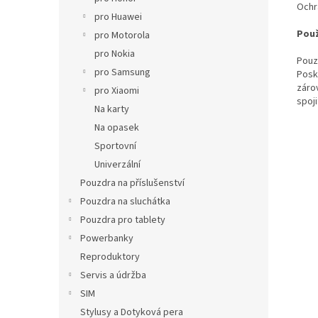
Ochr
pro Huawei
Použ
pro Motorola
pro Nokia
Pouz
pro Samsung
Posk
záro
pro Xiaomi
spoji
Na karty
Na opasek
Sportovní
Univerzální
Pouzdra na příslušenství
Pouzdra na sluchátka
Pouzdra pro tablety
Powerbanky
Reproduktory
Servis a údržba
SIM
Stylusy a Dotyková pera