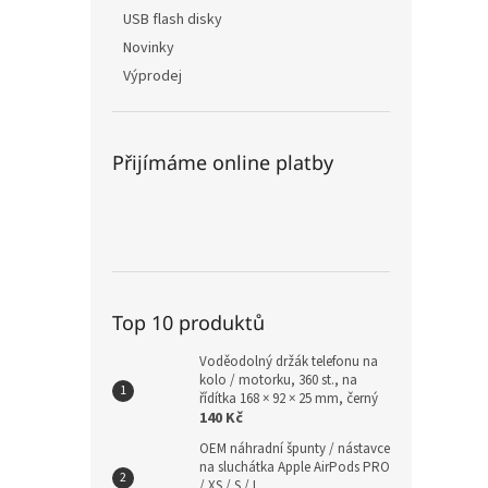
USB flash disky
Novinky
Výprodej
Přijímáme online platby
Top 10 produktů
Voděodolný držák telefonu na
kolo / motorku, 360 st., na
řídítka 168 × 92 × 25 mm, černý
140 Kč
OEM náhradní špunty / nástavce
na sluchátka Apple AirPods PRO
/ XS / S / L