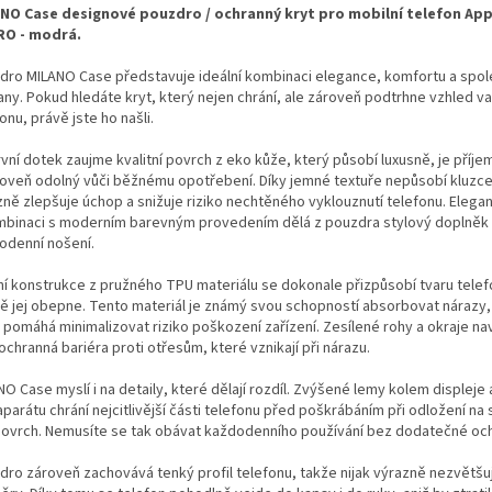
NO Case designové pouzdro / ochranný kryt pro mobilní telefon App
RO - modrá.
dro MILANO Case představuje ideální kombinaci elegance, komfortu a spol
any. Pokud hledáte kryt, který nejen chrání, ale zároveň podtrhne vzhled v
onu, právě jste ho našli.
vní dotek zaujme kvalitní povrch z eko kůže, který působí luxusně, je příje
roveň odolný vůči běžnému opotřebení. Díky jemné textuře nepůsobí kluzce
zně zlepšuje úchop a snižuje riziko nechtěného vyklouznutí telefonu. Elegan
mbinaci s moderním barevným provedením dělá z pouzdra stylový doplněk
odenní nošení.
řní konstrukce z pružného TPU materiálu se dokonale přizpůsobí tvaru telef
ě jej obepne. Tento materiál je známý svou schopností absorbovat nárazy, 
pomáhá minimalizovat riziko poškození zařízení. Zesílené rohy a okraje nav
ochranná bariéra proti otřesům, které vznikají při nárazu.
O Case myslí i na detaily, které dělají rozdíl. Zvýšené lemy kolem displeje 
parátu chrání nejcitlivější části telefonu před poškrábáním při odložení na 
 povrch. Nemusíte se tak obávat každodenního používání bez dodatečné oc
dro zároveň zachovává tenký profil telefonu, takže nijak výrazně nezvětšu