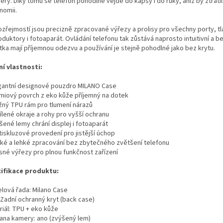
ry. Díky tomu se telefon pohodlně vejde do kapsy i do ruky, aniž by ztrati
nomii.
zřejmostí jsou precizně zpracované výřezy a prolisy pro všechny porty, tl
duktory i fotoaparát. Ovládání telefonu tak zůstává naprosto intuitivní a 
ítka mají příjemnou odezvu a používání je stejně pohodlné jako bez krytu.
ní vlastnosti:
egantní designové pouzdro MILANO Case
émiový povrch z eko kůže příjemný na dotek
užný TPU rám pro tlumení nárazů
ílené okraje a rohy pro vyšší ochranu
šené lemy chrání displej i fotoaparát
tiskluzové provedení pro jistější úchop
nké a lehké zpracování bez zbytečného zvětšení telefonu
esné výřezy pro plnou funkčnost zařízení
ifikace produktu:
lová řada: Milano Case
 Zadní ochranný kryt (back case)
riál: TPU + eko kůže
ana kamery: ano (zvýšený lem)