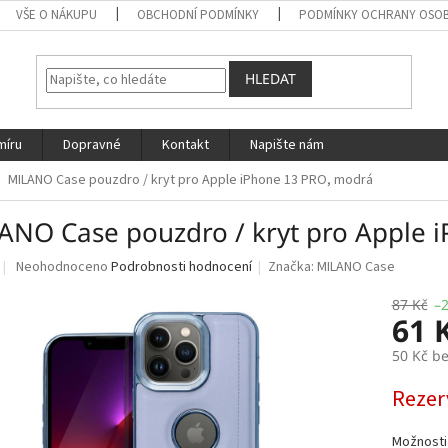
VŠE O NÁKUPU
OBCHODNÍ PODMÍNKY
PODMÍNKY OCHRANY OSOB
HLEDAT
míru
Dopravné
Kontakt
Napište nám
MILANO Case pouzdro / kryt pro Apple iPhone 13 PRO, modrá
ANO Case pouzdro / kryt pro Apple 
Průměrné
Neohodnoceno
Podrobnosti hodnocení
Značka:
MILANO Case
hodnocení
produktu
87 Kč
–
61 
je
0,0
50 Kč b
z
5
Měrná
Rezer
hvězdiček.
cena:
Možnosti