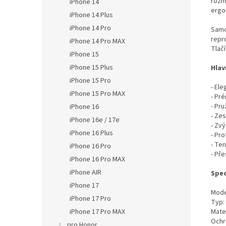
rozmě
iPhone 14
ergo
iPhone 14 Plus
iPhone 14 Pro
Samo
repro
iPhone 14 Pro MAX
Tlač
iPhone 15
iPhone 15 Plus
Hlav
iPhone 15 Pro
- El
iPhone 15 Pro MAX
- Pr
- Pr
iPhone 16
- Zes
iPhone 16e / 17e
- Zvý
iPhone 16 Plus
- Pro
- Te
iPhone 16 Pro
- Př
iPhone 16 Pro MAX
iPhone AIR
Spec
iPhone 17
Mode
iPhone 17 Pro
Typ:
Mate
iPhone 17 Pro MAX
Ochr
pro Honor