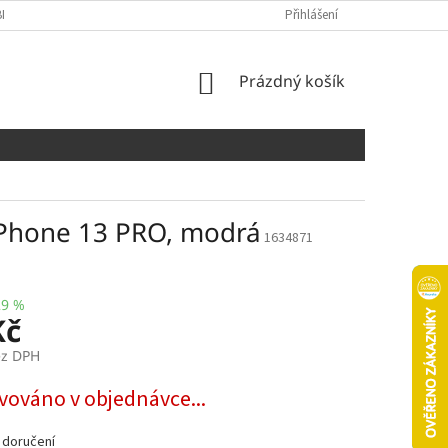
NÍCH ÚDAJŮ
COOKIES
Přihlášení
NÁKUPNÍ
Prázdný košík
KOŠÍK
iPhone 13 PRO, modrá
1634871
29 %
Kč
ez DPH
vováno v objednávce...
 doručení