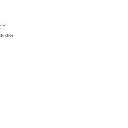
rží.
, a
kdo chce