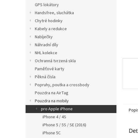
n
GPS lokátory
e
Handsfree, sluchátka
l
Chytré hodinky
Kabely a redukce
Nabíječky
Náhradní díly
NHL kolekce
Ochranná tvrzená skla
Paměťové karty
Pěkná čísla
Popruhy, poutka a crossbody
Pouzdra na AirTag
Pouzdra na mobily
pro Apple iPhone
Popi
iPhone 4 / 4S
iPhone 5 / 5S / SE (2016)
Det
iPhone 5C