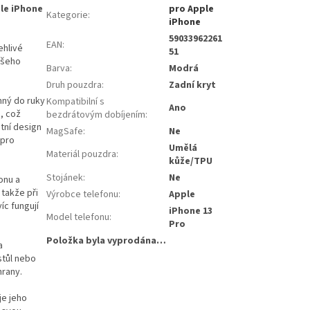
le iPhone
pro Apple
Kategorie
:
iPhone
59033962261
EAN
:
ehlivé
51
ašeho
Barva
:
Modrá
Druh pouzdra
:
Zadní kryt
mný do ruky
Kompatibilní s
Ano
, což
bezdrátovým dobíjením
:
tní design
MagSafe
:
Ne
 pro
Umělá
Materiál pouzdra
:
kůže/TPU
Stojánek
:
Ne
onu a
takže při
Výrobce telefonu
:
Apple
íc fungují
iPhone 13
Model telefonu
:
Pro
Položka byla vyprodána…
a
stůl nebo
hrany.
je jeho