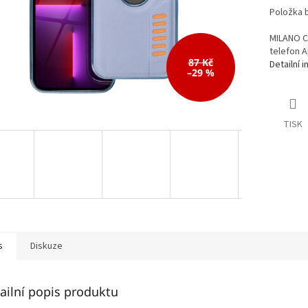
Položka 
MILANO C
telefon A
87 Kč
Detailní 
–29 %
TISK
s
Diskuze
ailní popis produktu