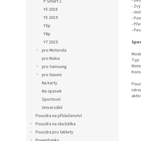
- De
P Smart Z
- Zvý
Y5 2018
- Vni
Y5 2019
- Po
- Pře
Y5p
- Pe
Y6p
Y7 2019
Spec
pro Motorola
Mode
pro Nokia
Typ:
Mater
pro Samsung
Kons
pro Xiaomi
Na karty
Pouz
nára
Na opasek
aktiv
Sportovní
Univerzální
Pouzdra na příslušenství
Pouzdra na sluchátka
Pouzdra pro tablety
Powerbanky