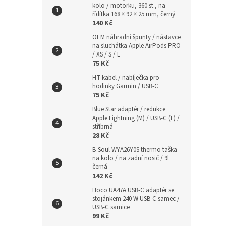
kolo / motorku, 360 st., na
řídítka 168 × 92 × 25 mm, černý
140 Kč
OEM náhradní špunty / nástavce
na sluchátka Apple AirPods PRO
/ XS / S / L
75 Kč
HT kabel / nabíječka pro
hodinky Garmin / USB-C
75 Kč
Blue Star adaptér / redukce
Apple Lightning (M) / USB-C (F) /
stříbrná
28 Kč
B-Soul WYA26Y0S thermo taška
na kolo / na zadní nosič / 9l
černá
142 Kč
Hoco UA47A USB-C adaptér se
stojánkem 240 W USB-C samec /
USB-C samice
99 Kč