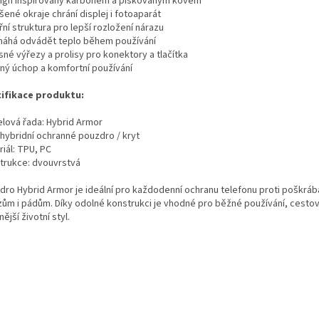
sign inspirovaný karbonem a pískovaným kovem
šené okraje chrání displej i fotoaparát
třní struktura pro lepší rozložení nárazu
máhá odvádět teplo během používání
sné výřezy a prolisy pro konektory a tlačítka
vný úchop a komfortní používání
ifikace produktu:
lová řada: Hybrid Armor
 hybridní ochranné pouzdro / kryt
iál: TPU, PC
trukce: dvouvrstvá
dro Hybrid Armor je ideální pro každodenní ochranu telefonu proti poškráb
zům i pádům. Díky odolné konstrukci je vhodné pro běžné používání, cestová
nější životní styl.