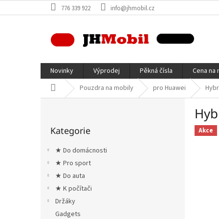
Přejít
776 339 922
info@jhmobil.cz
na
obsah
Novinky
Výprodej
Pěkná čísla
Cena na 
Domů
Pouzdra na mobily
pro Huawei
Hybr
P
Hyb
o
Přeskočit
s
Kategorie
kategorie
Akce
t
r
★ Do domácnosti
a
★ Pro sport
n
★ Do auta
n
í
★ K počítači
p
Držáky
a
Gadgets