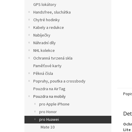
n
GPS lokátory
e
Handsfree, sluchátka
l
Chytré hodinky
Kabely a redukce
Nabíječky
Náhradní díly
NHL kolekce
Ochranná tvrzená skla
Paměťové karty
Pěkná čísla
Popruhy, poutka a crossbody
Pouzdra na AirTag
Popi
Pouzdra na mobily
pro Apple iPhone
pro Honor
Det
pro Huawei
Ochr
Mate 10
Lite 