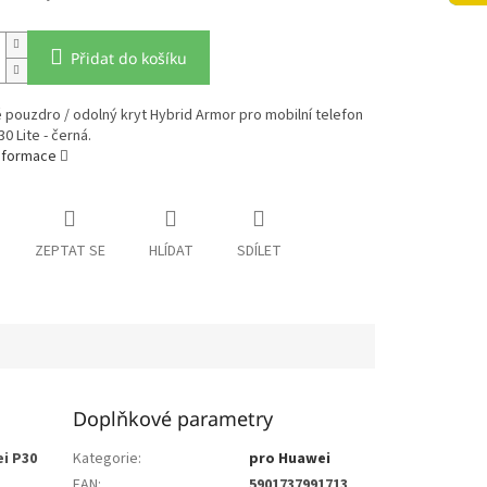
Přidat do košíku
pouzdro / odolný kryt Hybrid Armor pro mobilní telefon
0 Lite - černá.
informace
ZEPTAT SE
HLÍDAT
SDÍLET
Doplňkové parametry
i P30
Kategorie
:
pro Huawei
EAN
:
5901737991713