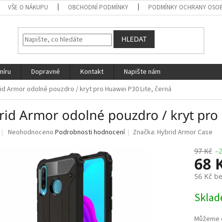
VŠE O NÁKUPU
OBCHODNÍ PODMÍNKY
PODMÍNKY OCHRANY OSOB
HLEDAT
míru
Dopravné
Kontakt
Napište nám
id Armor odolné pouzdro / kryt pro Huawei P30 Lite, černá
rid Armor odolné pouzdro / kryt pro 
Průměrné
Neohodnoceno
Podrobnosti hodnocení
Značka:
Hybrid Armor Case
hodnocení
produktu
97 Kč
–
68 
je
0,0
56 Kč b
z
5
Měrná
Skla
hvězdiček.
cena: