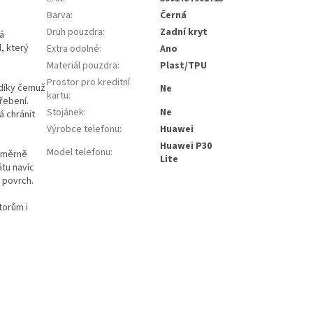
Barva
:
Černá
Druh pouzdra
:
Zadní kryt
á
, který
Extra odolné
:
Ano
Materiál pouzdra
:
Plast/TPU
Prostor pro kreditní
díky čemuž
Ne
kartu
:
řebení.
Stojánek
:
Ne
á chránit
Výrobce telefonu
:
Huawei
Huawei P30
Model telefonu
:
noměrně
Lite
átu navíc
ý povrch.
torům i