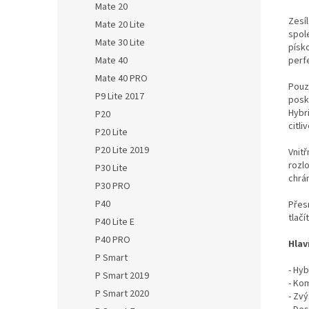
Mate 20
Zesí
Mate 20 Lite
spol
Mate 30 Lite
písk
Mate 40
perf
Mate 40 PRO
Pouz
P9 Lite 2017
posk
Hybr
P20
citli
P20 Lite
P20 Lite 2019
Vnit
rozlo
P30 Lite
chrán
P30 PRO
P40
Přes
tlačí
P40 Lite E
P40 PRO
Hlav
P Smart
- Hy
P Smart 2019
- Ko
P Smart 2020
- Zv