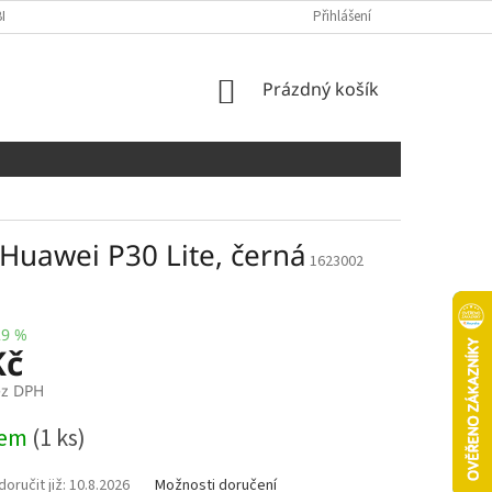
NÍCH ÚDAJŮ
COOKIES
Přihlášení
NÁKUPNÍ
Prázdný košík
KOŠÍK
Huawei P30 Lite, černá
1623002
29 %
Kč
ez DPH
dem
(1 ks)
10.8.2026
Možnosti doručení