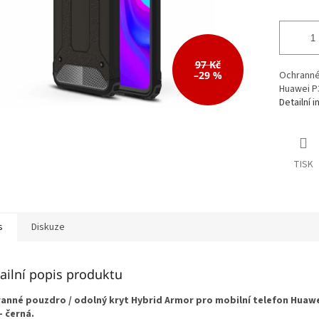
97 Kč
–29 %
Ochranné 
Huawei P3
Detailní 
TISK
s
Diskuze
ailní popis produktu
anné pouzdro / odolný kryt Hybrid Armor pro mobilní telefon Huawe
- černá.