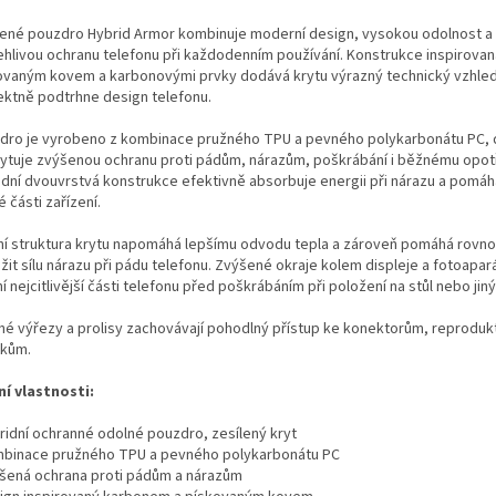
lené pouzdro Hybrid Armor kombinuje moderní design, vysokou odolnost a
ehlivou ochranu telefonu při každodenním používání. Konstrukce inspirovan
ovaným kovem a karbonovými prvky dodává krytu výrazný technický vzhled
ektně podtrhne design telefonu.
dro je vyrobeno z kombinace pružného TPU a pevného polykarbonátu PC, 
ytuje zvýšenou ochranu proti pádům, nárazům, poškrábání i běžnému opot
idní dvouvrstvá konstrukce efektivně absorbuje energii při nárazu a pomáh
vé části zařízení.
řní struktura krytu napomáhá lepšímu odvodu tepla a zároveň pomáhá rov
žit sílu nárazu při pádu telefonu. Zvýšené okraje kolem displeje a fotoapar
í nejcitlivější části telefonu před poškrábáním při položení na stůl nebo jin
né výřezy a prolisy zachovávají pohodlný přístup ke konektorům, reproduk
tkům.
ní vlastnosti:
bridní ochranné odolné pouzdro, zesílený kryt
mbinace pružného TPU a pevného polykarbonátu PC
ýšená ochrana proti pádům a nárazům