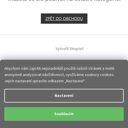
ZPĚT DO OBCHODU
Z
á
p
Vytvořil Shoptet
a
t
Copyright 2026
JHMobil.cz
. Všechna práva vyhrazena.
Upravit
í
Abychom vám zajistili nejsnadnější použití našich stránek a mohli
nastavení cookies
anonymně analyzovat návštěvnost, využíváme soubory cookies.
Jejich nastavení upravíte odkazem „Nastavení“.
Nastavení
Souhlasím