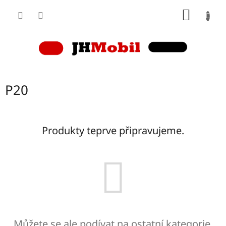
Přejít
NÁKUP
na
obsah
KOŠÍK
P20
Produkty teprve připravujeme.
Můžete se ale podívat na ostatní kategorie.