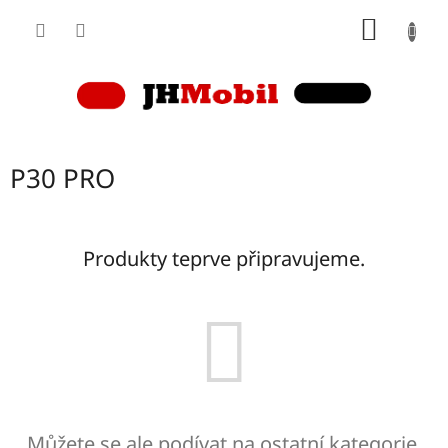
Přejít
NÁKUP
na
obsah
KOŠÍK
P30 PRO
Produkty teprve připravujeme.
Můžete se ale podívat na ostatní kategorie.