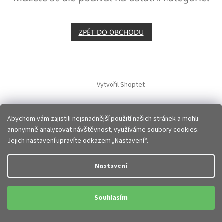
ZPĚT DO OBCHODU
Z
á
p
Vytvořil Shoptet
a
t
Copyright 2026
JHMobil.cz
. Všechna práva vyhrazena.
Upravit
í
Abychom vám zajistili nejsnadnější použití našich stránek a mohli
nastavení cookies
anonymně analyzovat návštěvnost, využíváme soubory cookies.
Jejich nastavení upravíte odkazem „Nastavení“.
Nastavení
Souhlasím